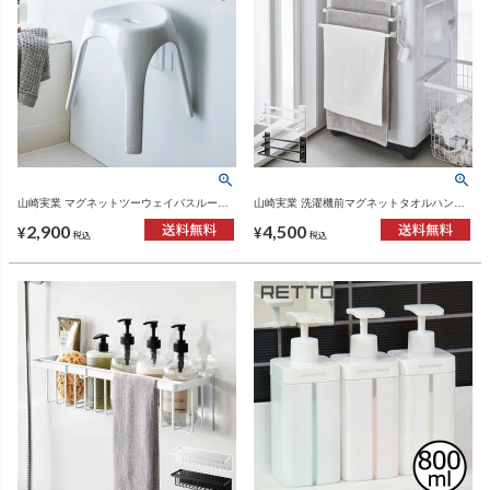
山崎実業 マグネットツーウェイバスルーム
山崎実業 洗濯機前マグネットタオルハンガ
風呂椅子ホルダー タワー tower | バスグッ
ー タワー 3連 tower | バスグッズ・タワーシ
2,900
4,500
ズ・タワーシリーズ
リーズ
¥
¥
税込
税込