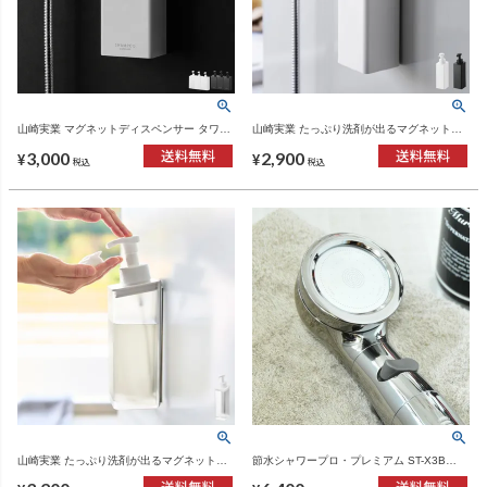
山崎実業 マグネットディスペンサー タワー
山崎実業 たっぷり洗剤が出るマグネットデ
850mL tower | バスグッズ・タワーシリーズ
ィスペンサー タワー 泡タイプ tower | バス
3,000
2,900
グッズ・タワーシリーズ
¥
¥
税込
税込
山崎実業 たっぷり洗剤が出るマグネットデ
節水シャワープロ・プレミアム ST-X3B
ィスペンサー ミスト 泡タイプ MIST | バス
Arromic | バスグッズ・シャワーヘッド
グッズ・ディスペンサー