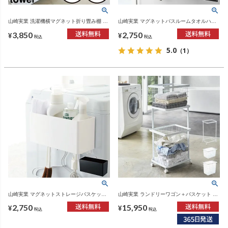
山崎実業 洗濯機横マグネット折り畳み棚 タ
山崎実業 マグネットバスルームタオルハン
ワー tower | バスグッズ・タワーシリーズ
ガー タワー ワイド tower | バスグッズ・タ
3,850
2,750
ワーシリーズ
¥
¥
税込
税込
5.0
（1）
山崎実業 マグネットストレージバスケット
山崎実業 ランドリーワゴン＋バスケット タ
タワー tower | 収納ボックス・タワーシリー
ワー 3点セット tower | インテリア雑貨・タ
2,750
15,950
ズ
ワーシリーズ
¥
¥
税込
税込