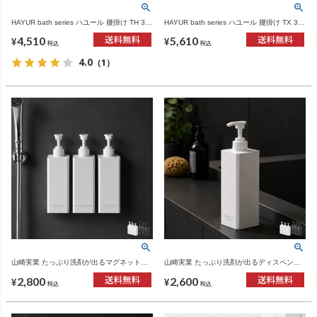
HAYUR bath series ハユール 腰掛け TH 3点
HAYUR bath series ハユール 腰掛け TX 3点
セット | バスグッズ・風呂椅子
セット | バスグッズ・風呂椅子
4,510
5,610
¥
¥
税込
税込
4.0
（1）
山崎実業 たっぷり洗剤が出るマグネットデ
山崎実業 たっぷり洗剤が出るディスペンサ
ィスペンサー タワー tower | バスグッズ・タ
ー タワー tower | バスグッズ・タワーシリー
2,800
2,600
ワーシリーズ
ズ
¥
¥
税込
税込