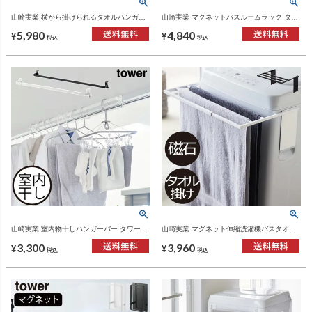
山崎実業 横から掛けられるタオルハンガー
山崎実業 マグネットバスルームラック タワ
タワー tower | バスグッズ・タワーシリーズ
ー ロング tower | バスグッズ・タワーシリー
5,980
4,840
ズ
¥
¥
税込
税込
山崎実業 室内物干しハンガーバー タワー
山崎実業 マグネット伸縮洗濯機バスタオル
tower | バスグッズ・タワーシリーズ
ハンガー タワー tower | バスグッズ・タワー
3,300
3,960
シリーズ
¥
¥
税込
税込