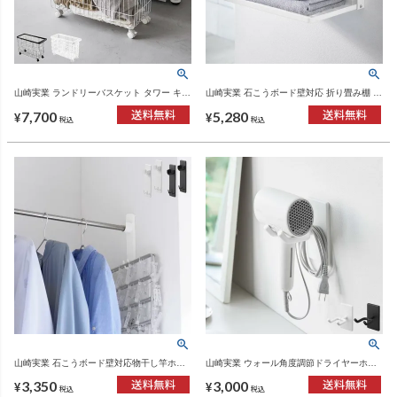
山崎実業 ランドリーバスケット タワー キャ
山崎実業 石こうボード壁対応 折り畳み棚 タ
スター付き ワイド＆ロー tower | バスグッ
ワー tower | バスグッズ・タワーシリーズ
7,700
5,280
ズ・タワーシリーズ
¥
¥
税込
税込
山崎実業 石こうボード壁対応物干し竿ホル
山崎実業 ウォール角度調節ドライヤーホル
ダー tower 2個組 | インテリア雑貨・タワー
ダー タワー 石こうボード壁対応 tower | バ
3,350
3,000
シリーズ
スグッズ・タワーシリーズ
¥
¥
税込
税込