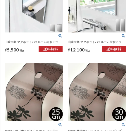
山崎実業 マグネットバスルーム樹脂ミラー
山崎実業 マグネットバスルーム樹脂ミラー
タワー 角型 tower | バスグッズ・タワーシリ
タワー 角型 ロング tower | バスグッズ・タ
5,500
12,100
ーズ
ワーシリーズ
¥
¥
税込
税込
salina2 サリナ2 バスチェアM | バスグッ
salina サリナ2 バスチェアL | バスグッズ・