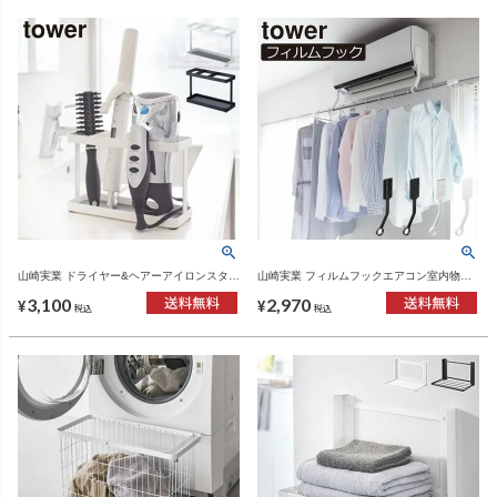
山崎実業 ドライヤー&ヘアーアイロンスタン
山崎実業 フィルムフックエアコン室内物干
ド タワー tower | バスグッズ・タワーシリー
しポールホルダー タワー tower | バスグッ
3,100
2,970
ズ
ズ・タワーシリーズ
¥
¥
税込
税込