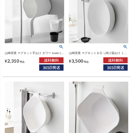
山崎実業 マグネット手おけ タワー tower |
山崎実業 マグネット＆引っ掛け湯おけ ミス
バスグッズ・タワーシリーズ
ト L MIST | バスグッズ・風呂おけ
2,310
3,500
¥
¥
税込
税込