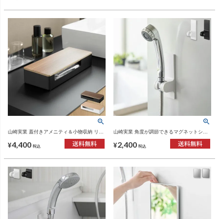
山崎実業 蓋付きアメニティ＆小物収納 リン
山崎実業 角度が調節できるマグネットシャ
RIN | インテリア雑貨・リンシリーズ
ワーホルダー タワー tower | バスグッズ・タ
4,400
2,400
ワーシリーズ
¥
¥
税込
税込