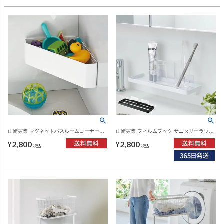
山崎実業 マグネットバスルームコーナーお
山崎実業 フィルムフック サニタリーラック
もちゃラック タワー tower | バスグッズ・タ
タワー tower | バスグッズ・タワーシリーズ
2,800
2,800
ワーシリーズ
¥
¥
税込
税込