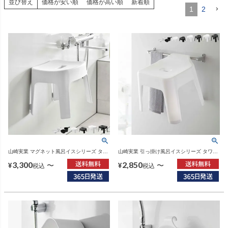
並び替え
価格が安い順
価格が高い順
新着順
1
2
山崎実業 マグネット風呂イスシリーズ タワ
山崎実業 引っ掛け風呂イスシリーズ タワー
ー tower SH13 SH25 | バスグッズ・タワー
tower SH13 SH25 SH30 | バスグッズ・タ
3,300
2,850
シリーズ
ワーシリーズ
〜
〜
¥
¥
税込
税込