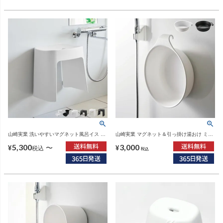
山崎実業 洗いやすいマグネット風呂イス タ
山崎実業 マグネット＆引っ掛け湯おけ ミス
ワー tower SH26 SH32 | バスグッズ・タワ
ト MIST | バスグッズ・風呂おけ
5,300
3,000
ーシリーズ
〜
¥
¥
税込
税込