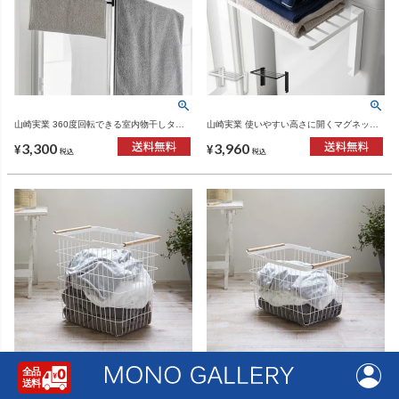
山崎実業 360度回転できる室内物干しタオ
山崎実業 使いやすい高さに開くマグネット
ルハンガー タワー tower | バスグッズ・タワ
洗濯機横折り畳み棚 タワー tower | バスグッ
3,300
3,960
ーシリーズ
ズ・タワーシリーズ
¥
¥
税込
税込
山崎実業 ランドリーバスケット トスカ L
山崎実業 ランドリーバスケット トスカ M