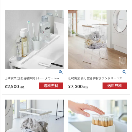
山崎実業 洗面台横隙間トレー タワー tower |
山崎実業 折り畳み脚付きランドリーバスケ
バスグッズ・タワーシリーズ
ット tosca | インテリア雑貨・トスカシリー
2,500
7,300
ズ
¥
¥
税込
税込