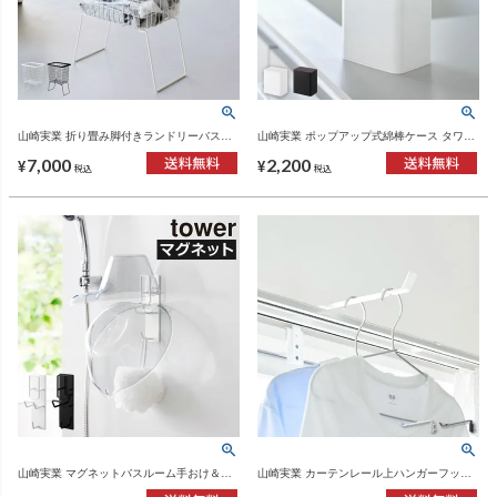
山崎実業 折り畳み脚付きランドリーバスケ
山崎実業 ポップアップ式綿棒ケース タワー
ット tower | インテリア雑貨・タワーシリー
tower | バスグッズ・タワーシリーズ
7,000
2,200
ズ
¥
¥
税込
税込
山崎実業 マグネットバスルーム手おけ＆湯
山崎実業 カーテンレール上ハンガーフック
おけホルダー タワー tower | バスグッズ・タ
タワー tower | バスグッズ・タワーシリーズ