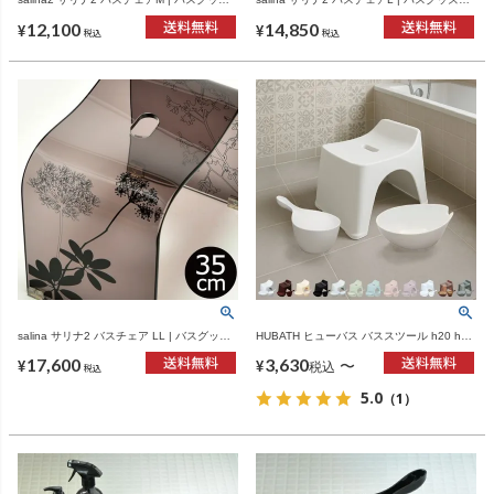
ズ・風呂椅子
風呂椅子
12,100
14,850
¥
¥
税込
税込
salina サリナ2 バスチェア LL | バスグッ
HUBATH ヒューバス バススツール h20 h25
ズ・風呂椅子
h30 | バスグッズ・風呂椅子
17,600
3,630
〜
¥
¥
税込
税込
5.0
（1）