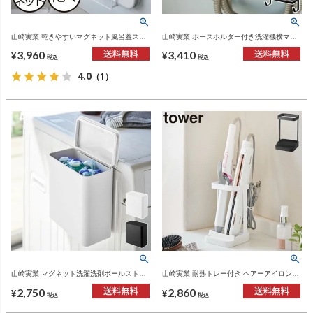
山崎実業 乾きやすいマグネット風呂蓋スタ
山崎実業 ホースホルダー付き洗濯機横マグ
ンド タワー tower | バスグッズ・タワーシリ
ネットラック タワー tower | バスグッズ・タ
3,960
3,410
ーズ
ワーシリーズ
¥
¥
税込
税込
4.0
（1）
山崎実業 マグネット洗濯洗剤ボールストッ
山崎実業 耐熱トレー付き ヘアーアイロンス
カー タワー tower | バスグッズ・タワーシリ
タンド タワー tower | バスグッズ・タワーシ
2,750
2,860
ーズ
リーズ
¥
¥
税込
税込