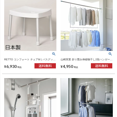
RETTO コンフォート チェアM | バスグッ
山崎実業 折り畳み伸縮物干し2段ハンガー
ズ・風呂椅子
タワー tower | バスグッズ・タワーシリーズ
6,930
4,950
¥
¥
税込
税込