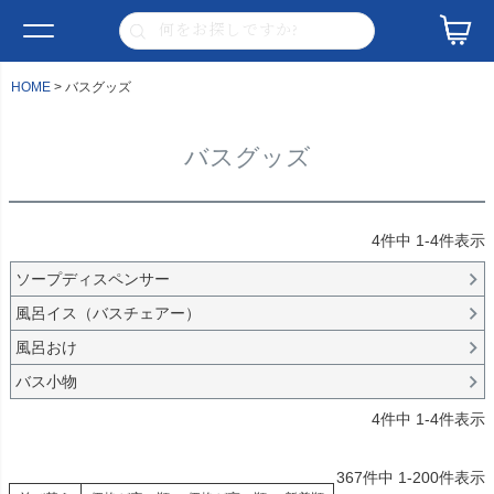
HOME
バスグッズ
バスグッズ
4
件中
1
-
4
件表示
ソープディスペンサー
風呂イス（バスチェアー）
風呂おけ
バス小物
4
件中
1
-
4
件表示
367
件中
1
-
200
件表示