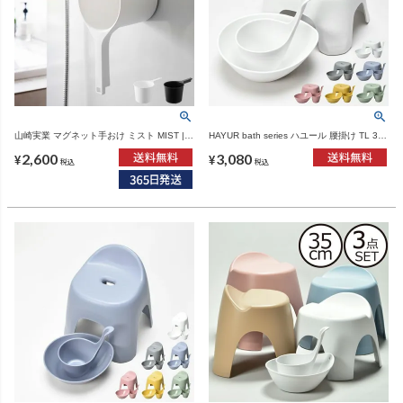
山崎実業 マグネット手おけ ミスト MIST |
HAYUR bath series ハユール 腰掛け TL 3点
バスグッズ・風呂おけ
セット | バスグッズ・風呂椅子
2,600
3,080
¥
¥
税込
税込