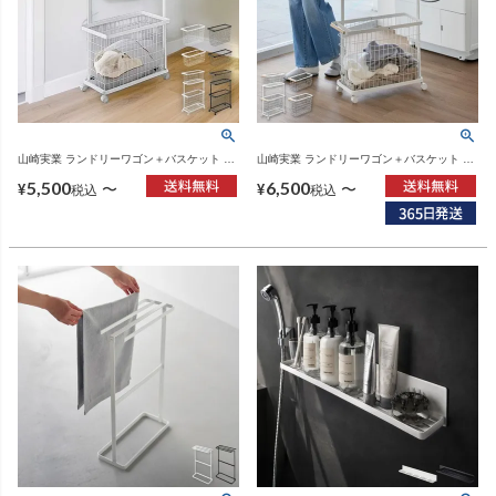
山崎実業 ランドリーワゴン＋バスケット タ
山崎実業 ランドリーワゴン＋バスケット ト
ワー スリム tower | バスグッズ・タワーシリ
スカ スリム tosca | インテリア雑貨・トスカ
5,500
6,500
ーズ
シリーズ
〜
〜
¥
¥
税込
税込