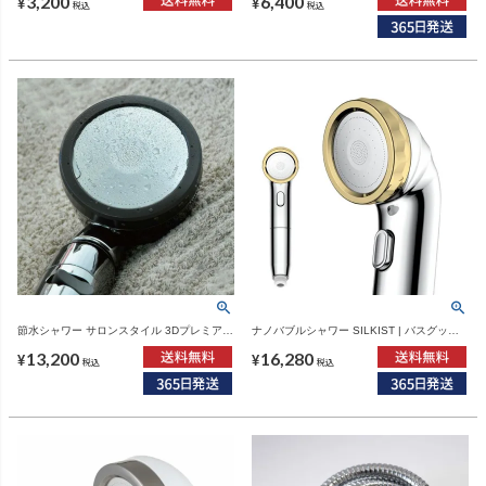
3,200
6,400
¥
¥
税込
税込
節水シャワー サロンスタイル 3Dプレミアム
ナノバブルシャワー SILKIST | バスグッ
SS-X3B Arromic | バスグッズ・シャワーヘ
ズ・シャワーヘッド
13,200
16,280
ッド
¥
¥
税込
税込