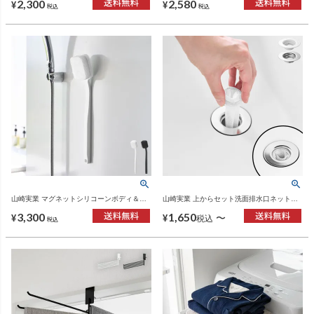
2,300
2,580
ワーシリーズ
¥
¥
税込
税込
山崎実業 マグネットシリコーンボディ＆フ
山崎実業 上からセット洗面排水口ネットホ
ェイシャルブラシ タワー tower | バスグッ
ルダー タワー tower | バスグッズ・タワーシ
3,300
1,650
ズ・タワーシリーズ
リーズ
〜
¥
¥
税込
税込