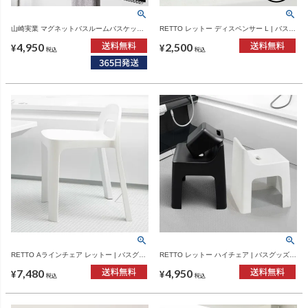
山崎実業 マグネットバスルームバスケット
RETTO レットー ディスペンサー L | バスグ
タワー ワイド tower | バスグッズ・タワーシ
ッズ・シャンプーボトル
4,950
2,500
リーズ
¥
¥
税込
税込
RETTO Aラインチェア レットー | バスグッ
RETTO レットー ハイチェア | バスグッズ・
ズ・風呂椅子
風呂椅子
7,480
4,950
¥
¥
税込
税込