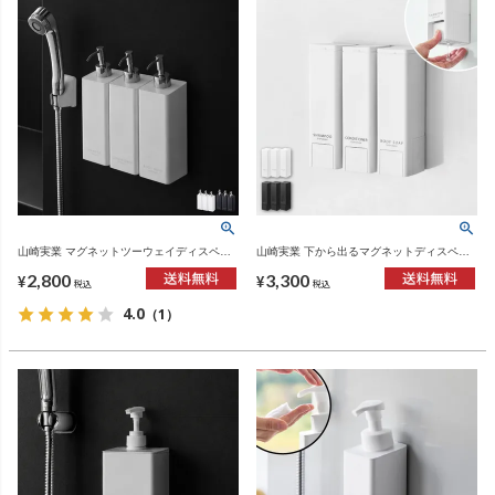
山崎実業 マグネットツーウェイディスペン
山崎実業 下から出るマグネットディスペン
サー タワー tower | バスグッズ・タワーシリ
サー タワー tower | バスグッズ・タワーシリ
2,800
3,300
ーズ
ーズ
¥
¥
税込
税込
4.0
（1）