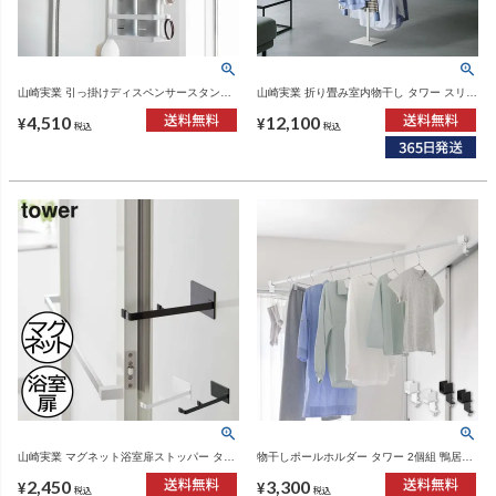
山崎実業 引っ掛けディスペンサースタンド
山崎実業 折り畳み室内物干し タワー スリム
タワー 2段 tower | バスグッズ・タワーシリ
tower | 室内物干し・タワーシリーズ
4,510
12,100
ーズ
¥
¥
税込
税込
山崎実業 マグネット浴室扉ストッパー タワ
物干しポールホルダー タワー 2個組 鴨居コ
ー tower｜ドアストッパー・タワーシリーズ
ーナー用 tower | バスグッズ・タワーシリー
2,450
3,300
ズ
¥
¥
税込
税込