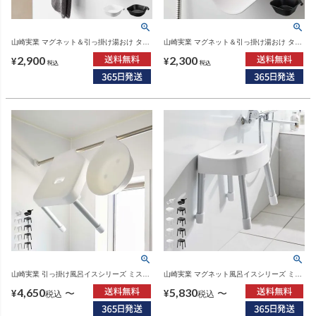
山崎実業 マグネット＆引っ掛け湯おけ タワ
山崎実業 マグネット＆引っ掛け湯おけ タワ
ー L tower | バスグッズ・タワーシリーズ
ー tower | バスグッズ・タワーシリーズ
2,900
2,300
¥
¥
税込
税込
山崎実業 引っ掛け風呂イスシリーズ ミスト
山崎実業 マグネット風呂イスシリーズ ミス
MIST SH25 SH30 SH35 | バスグッズ・風呂
ト SH25 SH30 SH35 SH40 MIST | バスグ
4,650
5,830
椅子
ッズ・風呂椅子
〜
〜
¥
¥
税込
税込