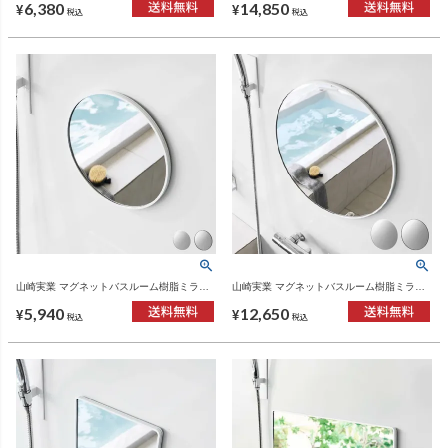
6,380
14,850
リーズ
リーズ
¥
¥
税込
税込
山崎実業 マグネットバスルーム樹脂ミラー
山崎実業 マグネットバスルーム樹脂ミラー
タワー 丸型 23cm tower | バスグッズ・タワ
タワー 丸型 42cm tower | バスグッズ・タワ
5,940
12,650
ーシリーズ
ーシリーズ
¥
¥
税込
税込