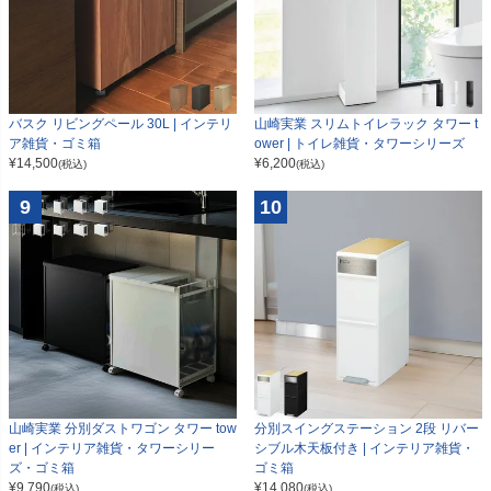
山崎実業 スリムトイレラック タワー t
バスク リビングペール 30L | インテリ
ower | トイレ雑貨・タワーシリーズ
ア雑貨・ゴミ箱
¥
6,200
¥
14,500
(税込)
(税込)
9
10
山崎実業 分別ダストワゴン タワー tow
分別スイングステーション 2段 リバー
er | インテリア雑貨・タワーシリー
シブル木天板付き | インテリア雑貨・
ズ・ゴミ箱
ゴミ箱
¥
9,790
¥
14,080
(税込)
(税込)