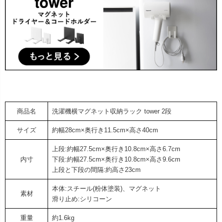
商品名
洗濯機横マグネット収納ラック tower 2段
サイズ
約幅28cm×奥行き11.5cm×高さ40cm
上段:約幅27.5cm×奥行き10.8cm×高さ6.7cm
内寸
下段:約幅27.5cm×奥行き10.8cm×高さ9.6cm
上段と下段の間隔:約高さ23cm
本体:スチール(粉体塗装)、マグネット
素材
滑り止め:シリコーン
重量
約1.6kg