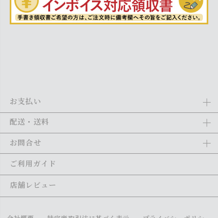
お支払い
Amazon Pay、クレジットカード、代金引換、あと払い(ペイディ)、銀
配送・送料
行振込がご利用になれます。詳しくは
ご利用ガイド
をご利用くださ
い。
全商品送料無料
(北海道・沖縄・離島を除く)
お問合せ
ご注文の翌日から1～2日営業日以内に発送いたします。ご注文の混雑
状況によって、多少前後する場合がございます。詳しくは
ご利用ガイ
メール：
shopping@monogallery.jp
ご利用ガイド
ド
をご利用ください。
TEL：
0120-155-545
(平日 9:00〜17:00)
メールの返信につきましては、1～2営業日以内にさせていただいてお
店舗レビュー
ります。