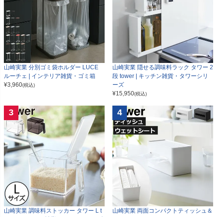
山崎実業 分別ゴミ袋ホルダー LUCE
山崎実業 隠せる調味料ラック タワー 2
ルーチェ | インテリア雑貨・ゴミ箱
段 tower | キッチン雑貨・タワーシリ
¥
3,960
ーズ
(税込)
¥
15,950
(税込)
3
4
山崎実業 調味料ストッカー タワー L t
山崎実業 両面コンパクトティッシュ＆