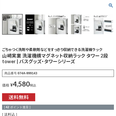
ごちゃつく洗剤や柔軟剤などをすっきり収納できる洗濯機ラック
山崎実業 洗濯機横マグネット収納ラック タワー 2段
tower | バスグッズ・タワーシリーズ
商品番号
074A-999143
4,580
¥
税込
価格
[
42
ポイント進呈 ]
送料込