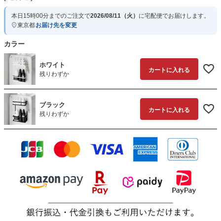
本日
15時00分
までのご注文で
2026/08/11（火）
に
宅配便
でお届けします。
東京都
お届け先を変更
カラー
ホワイト
カートに入れる
残りわずか
ブラック
カートに入れる
残りわずか