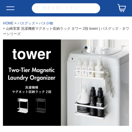
HOME
バスグッズ
バス小物
山崎実業 洗濯機横マグネット収納ラック タワー 2段 tower | バスグッズ・タワ
ーシリーズ