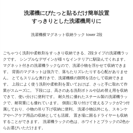
洗濯機にぴたっと貼るだけ簡単設置
すっきりとした洗濯機周りに
洗濯機横マグネット収納ラック tower 2段
ごちゃつく洗剤や柔軟剤をすっきり収納できる、2段タイプの洗濯機ラッ
クです。 シンプルなデザインが様々なインテリアに馴染んでくれます。
マグネット付きの洗濯機ラックなので、洗濯小物を浮かせて収納できま
す。 背面のマグネットは強力で、落ちたりズレたりする心配がありませ
ん。 とてもスリムな奥行きで、洗濯機横の隙間を活かして収納できま
す。 上段によく使う洗剤や柔軟剤を置いておけば、さっと手に取れて作
業がスムーズに。 下段には、高さのある洗剤ボトルや詰め替え用を収納
できて、使い分けに便利です。 耐久性に優れたスチール製の洗濯機ラッ
クで、耐荷重にも優れています。 側面に取り付けて使えるフックが2つ付
属しており、小物の吊り下げ収納に便利。 洗濯小物以外にも、スキンケ
アやヘアケア用品の収納としても活躍。 置き場に困るドライヤーも収納
することができます。 洗濯機ラックの色は、ホワイトとブラックの2色か
らお選びいただけます。