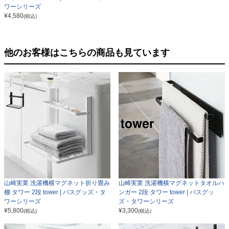
ワーシリーズ
¥
4,580
(税込)
他のお客様はこちらの商品も見ています
山崎実業 洗濯機横マグネット折り畳み
山崎実業 洗濯機横マグネットタオルハ
棚 タワー 2段 tower | バスグッズ・タ
ンガー 2段 タワー tower | バスグッ
ワーシリーズ
ズ・タワーシリーズ
¥
5,800
¥
3,300
(税込)
(税込)