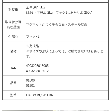
全体:約4.5kg
耐荷重
(上段・下段:約2kg、フック1つあたり:約250g)
取り付け可
マグネットがつく平らな面・スチール壁面
能な壁面
付属品
フック×2
※完成品
備考
※サイズや形状によっては、収納できない物もありま
す。
4903208018005
JAN
4903208018012
01800
品番
01801
型番
LD-TW BQ WH BK