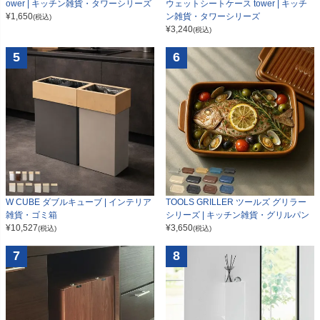
ower | キッチン雑貨・タワーシリーズ
ウェットシートケース tower | キッチ
¥
1,650
ン雑貨・タワーシリーズ
(税込)
¥
3,240
(税込)
5
6
W CUBE ダブルキューブ | インテリア
TOOLS GRILLER ツールズ グリラー
雑貨・ゴミ箱
シリーズ | キッチン雑貨・グリルパン
¥
10,527
¥
3,650
(税込)
(税込)
7
8