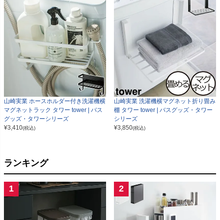
山崎実業 ホースホルダー付き洗濯機横
山崎実業 洗濯機横マグネット折り畳み
マグネットラック タワー tower | バス
棚 タワー tower | バスグッズ・タワー
グッズ・タワーシリーズ
シリーズ
¥
3,410
¥
3,850
(税込)
(税込)
ランキング
1
2