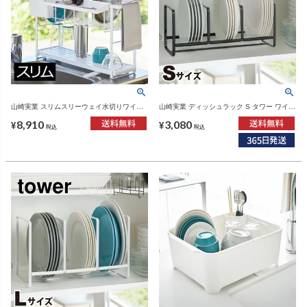
山崎実業 スリムスリーウェイ水切りワイヤ
山崎実業 ディッシュラック S タワー ワイド
ーバスケット2段 タワー tower | キッチン雑
tower | キッチン雑貨・タワーシリーズ
8,910
3,080
貨・タワーシリーズ
¥
¥
税込
税込