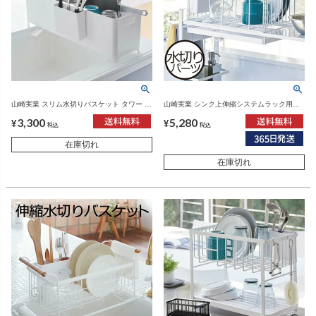
山崎実業 スリム水切りバスケット タワー ロ
山崎実業 シンク上伸縮システムラック用水
ング tower | キッチン雑貨・タワーシリーズ
切りバスケット タワー Ｌ tower | キッチン
3,300
5,280
雑貨・タワーシリーズ
¥
¥
税込
税込
在庫切れ
在庫切れ