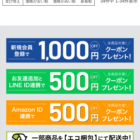
34
件中
1
-
34
件表示
並び替え
価格が安い順
価格が高い順
新着順