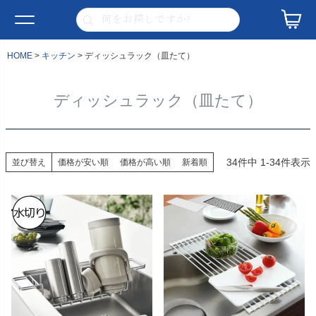
HOME
キッチン
ディッシュラック（皿たて）
ディッシュラック（皿たて）
34
件中
1
-
34
件表示
並び替え
価格が安い順
価格が高い順
新着順