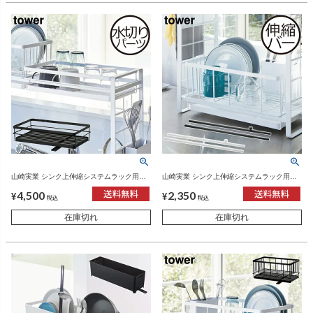
山崎実業 シンク上伸縮システムラック用水
山崎実業 シンク上伸縮システムラック用伸
切りバスケット タワー S tower | キッチン雑
縮バー タワー tower | キッチン雑貨・タワー
4,500
2,350
貨・タワーシリーズ
シリーズ
¥
¥
税込
税込
在庫切れ
在庫切れ