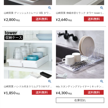
山崎実業 ディッシュストレージ 3段 タワー
山崎実業 伸縮水切りラック タワー tower |
tower | キッチン雑貨・タワーシリーズ
キッチン雑貨・タワーシリーズ
2,800
2,640
¥
¥
税込
税込
山崎実業 ハンドル付きスリムグラス&マグ収
tidy スタンディングドレイナー | キッチン雑
納 タワー tower | キッチン雑貨・タワーシリ
貨・水切りラック
1,850
4,300
ーズ
¥
¥
税込
税込
在庫切れ