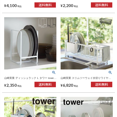
キッチン雑貨・タワーシリーズ
キッチン雑貨・タワーシリーズ
4,100
2,200
¥
¥
税込
税込
山崎実業 ディッシュラック L タワー tower |
山崎実業 スリムツーウェイ水切りワイヤー
キッチン雑貨・タワーシリーズ
バスケット タワー tower | キッチン雑貨・タ
2,350
6,820
ワーシリーズ
¥
¥
税込
税込