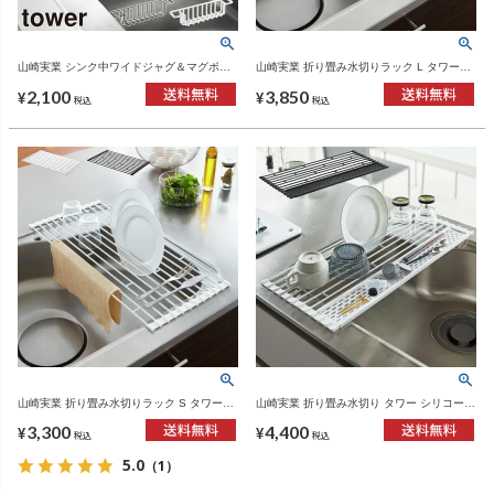
山崎実業 シンク中ワイドジャグ＆マグボト
山崎実業 折り畳み水切りラック L タワー
ルスタンド タワー tower | キッチン雑貨・タ
tower | キッチン雑貨・タワーシリーズ
2,100
3,850
ワーシリーズ
¥
¥
税込
税込
山崎実業 折り畳み水切りラック S タワー
山崎実業 折り畳み水切り タワー シリコーン
tower | キッチン雑貨・タワーシリーズ
トレー付き L tower | 水切りラック・タワー
3,300
4,400
シリーズ
¥
¥
税込
税込
5.0
（1）