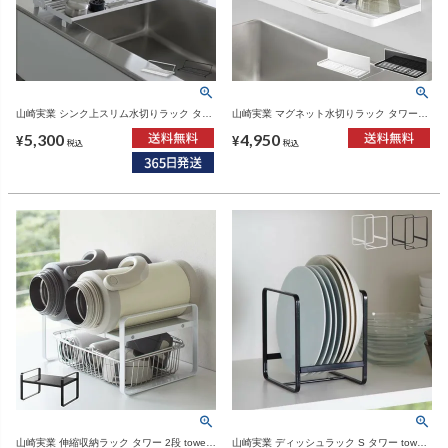
山崎実業 シンク上スリム水切りラック タワ
山崎実業 マグネット水切りラック タワー
ー シリコーントレー付き tower | キッチン雑
tower | キッチン雑貨・タワーシリーズ
5,300
4,950
貨・タワーシリーズ
¥
¥
税込
税込
山崎実業 伸縮収納ラック タワー 2段 tower |
山崎実業 ディッシュラック S タワー tower |