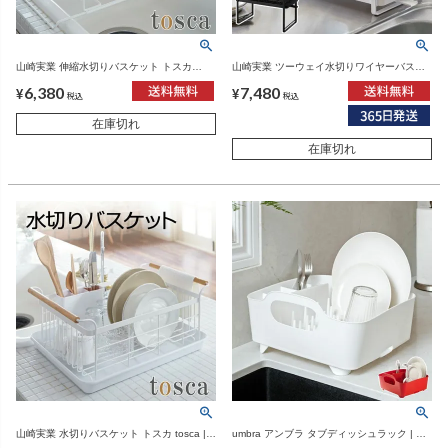
山崎実業 伸縮水切りバスケット トスカ
山崎実業 ツーウェイ水切りワイヤーバスケ
tosca | キッチン雑貨・トスカシリーズ
ット 2段 タワー tower | キッチン雑貨・タワ
6,380
7,480
ーシリーズ
¥
¥
税込
税込
在庫切れ
在庫切れ
山崎実業 水切りバスケット トスカ tosca |
umbra アンブラ タブディッシュラック | キ
キッチン雑貨・トスカシリーズ
ッチン雑貨・皿立て