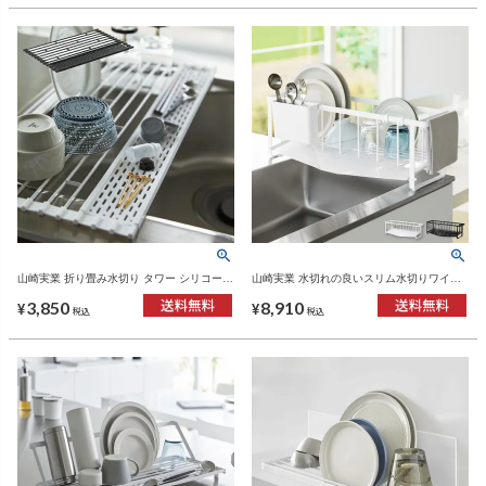
山崎実業 折り畳み水切り タワー シリコーン
山崎実業 水切れの良いスリム水切りワイヤ
トレー付き S tower | 水切りラック・タワー
ーバスケット タワー tower | キッチン雑貨・
3,850
8,910
シリーズ
タワーシリーズ
¥
¥
税込
税込