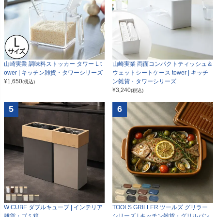
山崎実業 調味料ストッカー タワー L t
山崎実業 両面コンパクトティッシュ＆
ower | キッチン雑貨・タワーシリーズ
ウェットシートケース tower | キッチ
¥
1,650
ン雑貨・タワーシリーズ
(税込)
¥
3,240
(税込)
5
6
W CUBE ダブルキューブ | インテリア
TOOLS GRILLER ツールズ グリラー
雑貨・ゴミ箱
シリーズ | キッチン雑貨・グリルパン