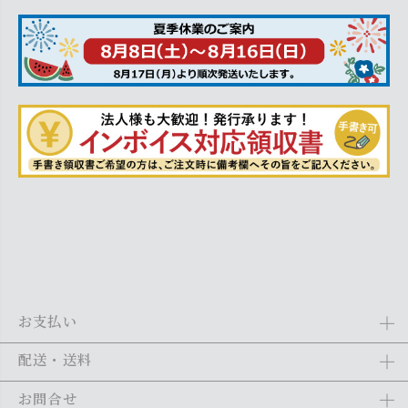
お支払い
Amazon Pay、クレジットカード、代金引換、あと払い(ペイディ)、銀
配送・送料
行振込がご利用になれます。詳しくは
ご利用ガイド
をご利用くださ
い。
全商品送料無料
(北海道・沖縄・離島を除く)
お問合せ