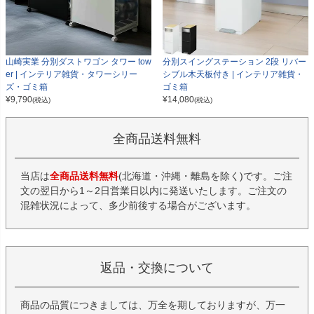
山崎実業 分別ダストワゴン タワー tow
分別スイングステーション 2段 リバー
er | インテリア雑貨・タワーシリー
シブル木天板付き | インテリア雑貨・
ズ・ゴミ箱
ゴミ箱
¥
9,790
¥
14,080
(税込)
(税込)
全商品送料無料
当店は
全商品送料無料
(北海道・沖縄・離島を除く)です。ご注
文の翌日から1～2日営業日以内に発送いたします。ご注文の
混雑状況によって、多少前後する場合がございます。
返品・交換について
商品の品質につきましては、万全を期しておりますが、万一