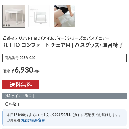
岩谷マテリアル I'mD（アイムディー）シリーズのバスチェアー
RETTO コンフォート チェアM | バスグッズ・風呂椅子
商品番号
025A-049
6,930
¥
税込
価格
[
63
ポイント進呈 ]
送料込
本日
15時00分
までのご注文で
2026/08/11（火）
に
宅配便
でお届けします。
東京都
お届け先を変更