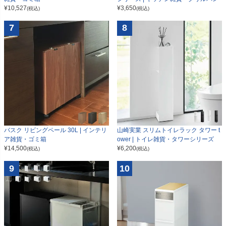
¥
10,527
¥
3,650
(税込)
(税込)
7
8
山崎実業 スリムトイレラック タワー t
バスク リビングペール 30L | インテリ
ower | トイレ雑貨・タワーシリーズ
ア雑貨・ゴミ箱
¥
6,200
¥
14,500
(税込)
(税込)
9
10