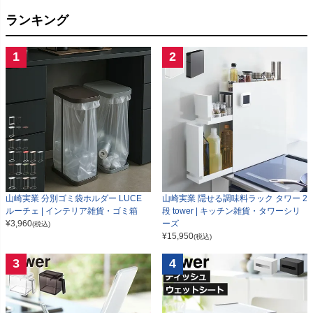
ランキング
1
2
山崎実業 分別ゴミ袋ホルダー LUCE
山崎実業 隠せる調味料ラック タワー 2
ルーチェ | インテリア雑貨・ゴミ箱
段 tower | キッチン雑貨・タワーシリ
¥
3,960
ーズ
(税込)
¥
15,950
(税込)
3
4