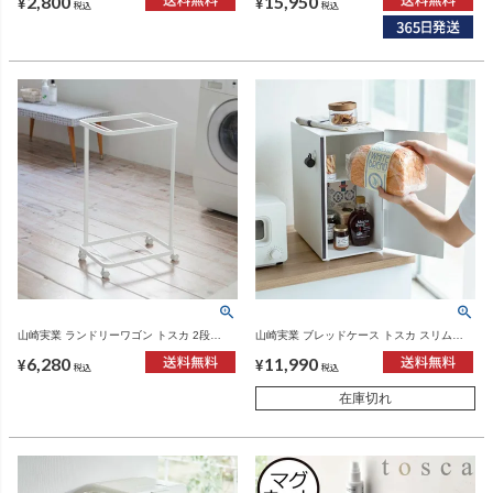
2,800
15,950
¥
¥
税込
税込
山崎実業 ランドリーワゴン トスカ 2段
山崎実業 ブレッドケース トスカ スリム
tosca | インテリア雑貨・トスカシリーズ
tosca | キッチン雑貨・トスカシリーズ
6,280
11,990
¥
¥
税込
税込
在庫切れ