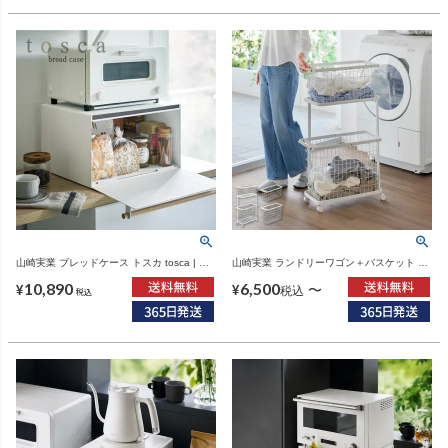
山崎実業 ブレッドケース トスカ tosca | キ
山崎実業 ランドリーワゴン＋バスケット ト
ッチン収納・トスカシリーズ
スカ スリム tosca | インテリア雑貨・トスカ
10,890
6,500
シリーズ
〜
¥
¥
税込
税込