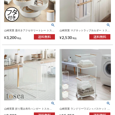
山崎実業 蓋付きアクセサリートレー トスカ
山崎実業 マグネットラップホルダー トスカ
5段 tosca | インテリア雑貨・トスカシリー
tosca | キッチン雑貨・トスカシリーズ
3,200
2,530
ズ
¥
¥
税込
税込
山崎実業 折り畳み布巾ハンガー トスカ
山崎実業 ランドリーワゴン＋バスケット ト
tosca | キッチン雑貨・トスカシリーズ
スカ 3点セット tosca | インテリア雑貨・ト
スカシリーズ