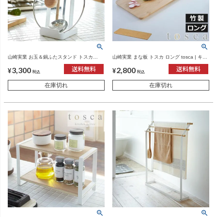
山崎実業 お玉＆鍋ふたスタンド トスカ
山崎実業 まな板 トスカ ロング tosca | キッ
tosca | キッチン雑貨・トスカシリーズ
チン雑貨・トスカシリーズ
3,300
2,800
¥
¥
税込
税込
在庫切れ
在庫切れ