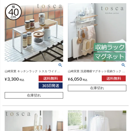
山崎実業 キッチンラック トスカ ワイド
山崎実業 洗濯機横マグネット収納ラック ト
tosca | キッチン雑貨・トスカシリーズ
スカ tosca | バスグッズ・トスカシリーズ
3,300
6,050
¥
¥
税込
税込
在庫切れ
在庫切れ