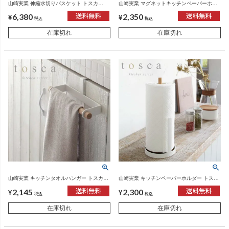
山崎実業 伸縮水切りバスケット トスカ
山崎実業 マグネットキッチンペーパーホル
tosca | キッチン雑貨・トスカシリーズ
ダー トスカ tosca | キッチン雑貨・トスカシ
6,380
2,350
リーズ
¥
¥
税込
税込
在庫切れ
在庫切れ
山崎実業 キッチンタオルハンガー トスカ
山崎実業 キッチンペーパーホルダー トスカ
tosca | キッチン雑貨・トスカシリーズ
tosca | キッチン雑貨・トスカシリーズ
2,145
2,300
¥
¥
税込
税込
在庫切れ
在庫切れ