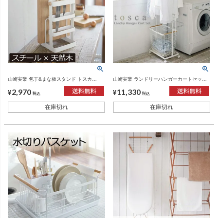
山崎実業 包丁&まな板スタンド トスカ
山崎実業 ランドリーハンガーカートセット
tosca | キッチン雑貨・トスカシリーズ
トスカ tosca | インテリア雑貨・トスカシリ
2,970
11,330
ーズ
¥
¥
税込
税込
在庫切れ
在庫切れ