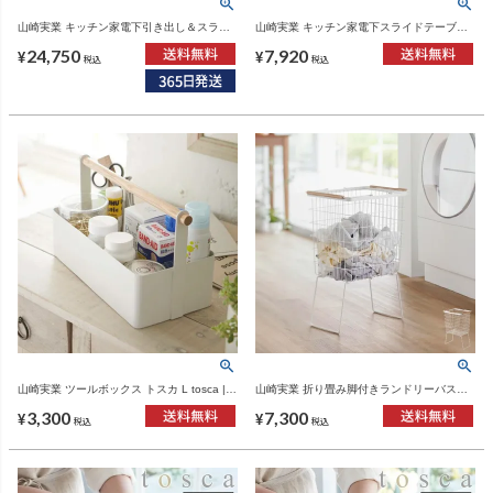
山崎実業 キッチン家電下引き出し＆スライ
山崎実業 キッチン家電下スライドテーブル
ドテーブル トスカ W80 tosca | キッチン雑
トスカ tosca | キッチン雑貨・トスカシリー
24,750
7,920
貨・トスカシリーズ
ズ
¥
¥
税込
税込
山崎実業 ツールボックス トスカ L tosca |
山崎実業 折り畳み脚付きランドリーバスケ
インテリア雑貨・トスカシリーズ
ット tosca | インテリア雑貨・トスカシリー
3,300
7,300
ズ
¥
¥
税込
税込