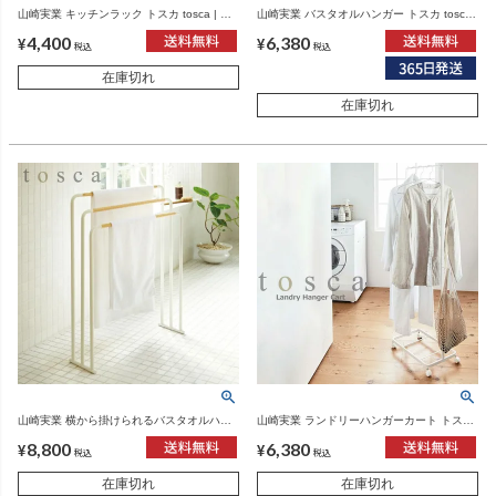
山崎実業 キッチンラック トスカ tosca | キ
山崎実業 バスタオルハンガー トスカ tosca |
ッチン雑貨・トスカシリーズ
バスタオルハンガー・トスカシリーズ
4,400
6,380
¥
¥
税込
税込
在庫切れ
在庫切れ
山崎実業 横から掛けられるバスタオルハン
山崎実業 ランドリーハンガーカート トスカ
ガー トスカ 3連 tosca | バスタオルハンガ
tosca | インテリア雑貨・トスカシリーズ
8,800
6,380
ー・トスカシリーズ
¥
¥
税込
税込
在庫切れ
在庫切れ