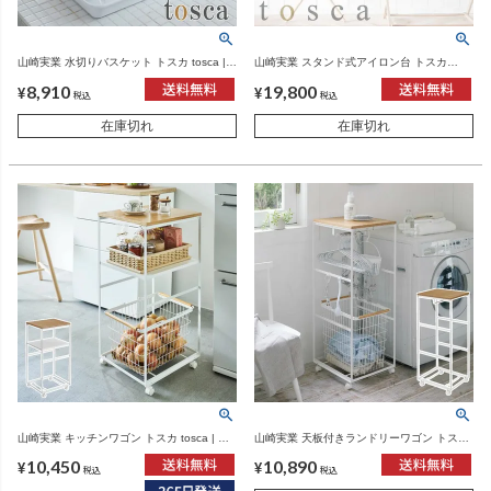
山崎実業 水切りバスケット トスカ tosca |
山崎実業 スタンド式アイロン台 トスカ
キッチン雑貨・トスカシリーズ
tosca | インテリア雑貨・トスカシリーズ
8,910
19,800
¥
¥
税込
税込
在庫切れ
在庫切れ
山崎実業 キッチンワゴン トスカ tosca | キ
山崎実業 天板付きランドリーワゴン トスカ
ッチンワゴン・トスカシリーズ
tosca | ランドリーワゴン・トスカシリーズ
10,450
10,890
¥
¥
税込
税込