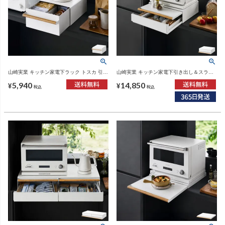
山崎実業 キッチン家電下ラック トスカ 引き
山崎実業 キッチン家電下引き出し＆スライ
出し付き tosca | キッチン雑貨・トスカシリ
ドテーブル トスカ tosca | キッチン雑貨・ト
5,940
14,850
ーズ
スカシリーズ
¥
¥
税込
税込