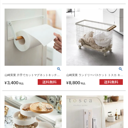
山崎実業 片手でカットマグネットキッチン
山崎実業 ランドリーバスケット トスカ キャ
ペーパーホルダー トスカ tosca | キッチン雑
スター付き ワイド＆ロー tosca | バスグッ
3,400
8,800
貨・トスカシリーズ
ズ・トスカシリーズ
¥
¥
税込
税込