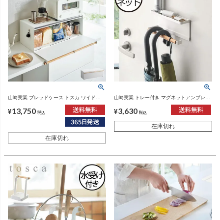
山崎実業 ブレッドケース トスカ ワイド
山崎実業 トレー付き マグネットアンブレラ
tosca | キッチン雑貨・トスカシリーズ
ホルダー トスカ tosca | インテリア雑貨・ト
13,750
3,630
スカシリーズ
¥
¥
税込
税込
在庫切れ
在庫切れ