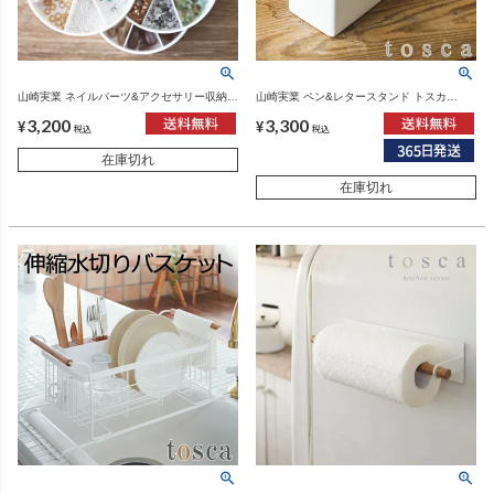
山崎実業 ネイルパーツ&アクセサリー収納ケ
山崎実業 ペン&レタースタンド トスカ
ース トスカ tosca | インテリア雑貨・トスカ
tosca | インテリア雑貨・トスカシリーズ
3,200
3,300
シリーズ
¥
¥
税込
税込
在庫切れ
在庫切れ