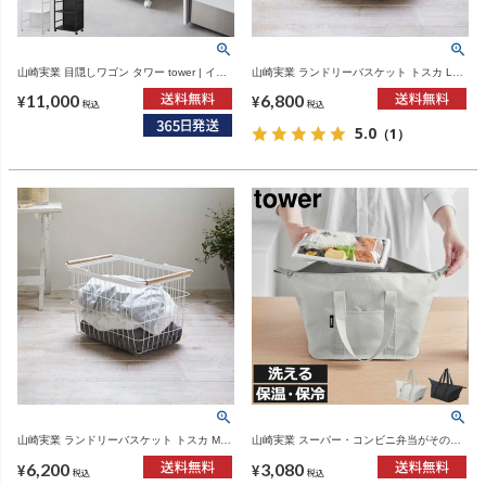
山崎実業 目隠しワゴン タワー tower | イン
山崎実業 ランドリーバスケット トスカ L
テリア雑貨・タワーシリーズ
tosca | インテリア雑貨・トスカシリーズ
11,000
6,800
¥
¥
税込
税込
5.0
（1）
山崎実業 ランドリーバスケット トスカ M
山崎実業 スーパー・コンビニ弁当がそのま
tosca | インテリア雑貨・トスカシリーズ
ま入る洗えるお弁当バッグ | インテリア雑
6,200
3,080
貨・タワーシリーズ
¥
¥
税込
税込