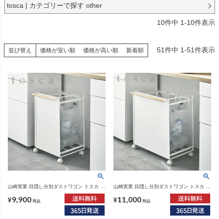
tosca | カテゴリーで探す other
10
件中
1
-
10
件表示
51
件中
1
-
51
件表示
並び替え
価格が安い順
価格が高い順
新着順
山崎実業 目隠し分別ダストワゴン トスカ 2
山崎実業 目隠し分別ダストワゴン トスカ 3
分別 tosca | インテリア雑貨・トスカシリー
分別 tosca | インテリア雑貨・トスカシリー
9,900
11,000
ズ・ゴミ箱
ズ・ゴミ箱
¥
¥
税込
税込