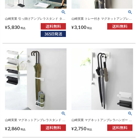
山崎実業 引っ掛けアンブレラスタンド タワ
山崎実業 トレー付き マグネットアンブレラ
ー tower | インテリア雑貨・タワーシリーズ
ホルダー タワー tower | インテリア雑貨・タ
5,830
3,100
ワーシリーズ
¥
¥
税込
税込
山崎実業 マグネットアンブレラスタンド タ
山崎実業 マグネットアンブレラハンガー タ
ワー tower | インテリア雑貨・タワーシリー
ワー tower | インテリア雑貨・タワーシリー
2,860
2,750
ズ
ズ
¥
¥
税込
税込