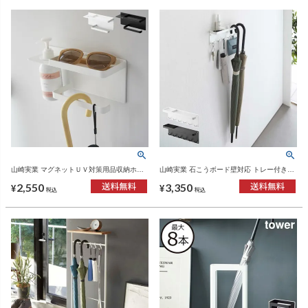
山崎実業 マグネットＵＶ対策用品収納ホル
山崎実業 石こうボード壁対応 トレー付きア
ダー tower | インテリア雑貨・タワーシリー
ンブレラホルダー タワー tower | インテリア
2,550
3,350
ズ
雑貨・タワーシリーズ
¥
¥
税込
税込