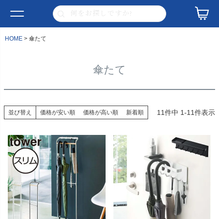
HOME
傘たて
傘たて
11
件中
1
-
11
件表示
並び替え
価格が安い順
価格が高い順
新着順