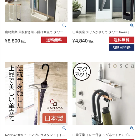
山崎実業 天板付き引っ掛け傘立て タワー
山崎実業 スリムかさたて タワー tower | イ
tower | インテリア雑貨・タワーシリーズ
ンテリア雑貨・タワーシリーズ
8,800
4,840
¥
¥
税込
税込
KANAYA傘立て アンブレラスタンド | イン
山崎実業 トレー付き マグネットアンブレラ
テリア雑貨・傘立て
ホルダー トスカ tosca | インテリア雑貨・ト