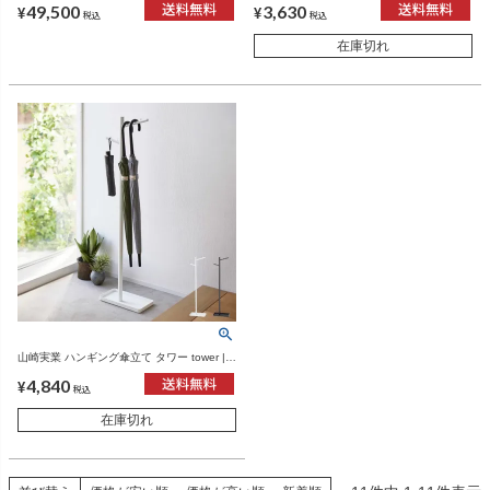
49,500
3,630
スカシリーズ
¥
¥
税込
税込
在庫切れ
山崎実業 ハンギング傘立て タワー tower |
インテリア雑貨・タワーシリーズ
4,840
¥
税込
在庫切れ