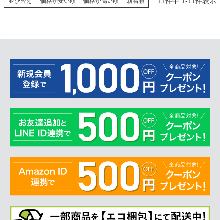
11
件中
1
-
11
件表示
並び替え
価格が安い順
価格が高い順
新着順