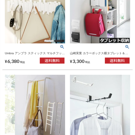
Umbra アンブラ スティックス マルチフック
山崎実業 カラーボックス横タブレット＆ラ
8連 | インテリア雑貨・コートハンガー
ンドセルホルダー タワー tower | インテリア
6,380
3,300
雑貨・タワーシリーズ
¥
¥
税込
税込