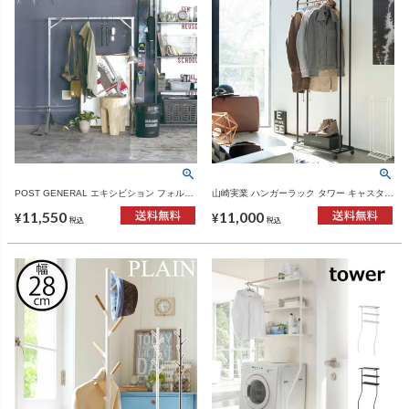
POST GENERAL エキシビション フォルダ
山崎実業 ハンガーラック タワー キャスター
ブルハンガーラック | インテリア雑貨・ハン
付き tower | インテリア雑貨・タワーシリー
11,550
11,000
ガーラック
ズ
¥
¥
税込
税込