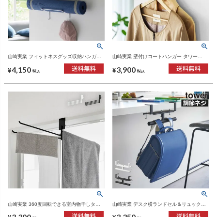
山崎実業 フィットネスグッズ収納ハンガー
山崎実業 壁付けコートハンガー タワー
タワー tower | インテリア雑貨・タワーシリ
tower | インテリア雑貨・タワーシリーズ
4,150
3,900
ーズ
¥
¥
税込
税込
山崎実業 360度回転できる室内物干しタオ
山崎実業 デスク横ランドセル＆リュックハ
ルハンガー タワー tower | バスグッズ・タワ
ンガー タワー tower | インテリア雑貨・タワ
3,300
3,350
ーシリーズ
ーシリーズ