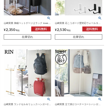
山崎実業 伸縮ペットゲージ上ラック tower
山崎実業 石こうボード壁対応ウォールヨガ
用 オプションパーツ | インテリア雑貨・タ
マットハンガー タワー tower | インテリア雑
2,350
2,530
ワーシリーズ
貨・タワーシリーズ
¥
¥
税込
税込
在庫切れ
在庫切れ
山崎実業 ランドセル＆リュックハンガー2段
山崎実業 立て掛けコーナーコートハンガー