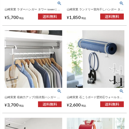
山崎実業 ラダーハンガー タワー tower | イ
山崎実業 ランドリー室内干しハンガー タワ
ンテリア雑貨・タワーシリーズ
ー tower | 室内物干し・タワーシリーズ
5,700
1,850
¥
¥
税込
税込
山崎実業 収納力アップ2段衣類ハンガー ス
山崎実業 石こうボード壁対応ウォールヨガ
マート W60 smart | インテリア雑貨・スマ
マットハンガー フック付き タワー tower |
3,700
2,600
ートシリーズ
インテリア雑貨・タワーシリーズ
¥
¥
税込
税込