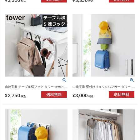
¥
¥
税込
税込
山崎実業 テーブル横フック タワー tower |
山崎実業 壁付けリュックハンガー タワー 縦
インテリア雑貨・タワーシリーズ
型 tower | インテリア雑貨・タワーシリーズ
2,750
3,000
¥
¥
税込
税込