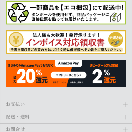
お支払い
Amazon Pay、クレジットカード、代金引換、あと払い(ペイディ)、銀
配送・送料
行振込がご利用になれます。詳しくは
ご利用ガイド
をご利用くださ
い。
全商品送料無料
(北海道・沖縄・離島を除く)
お問合せ