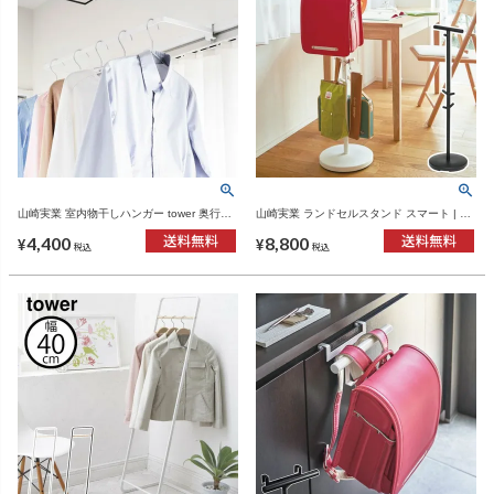
山崎実業 室内物干しハンガー tower 奥行ワ
山崎実業 ランドセルスタンド スマート | 収
イド | インテリア雑貨・タワーシリーズ
納スタンド・インテリア雑貨
4,400
8,800
¥
¥
税込
税込