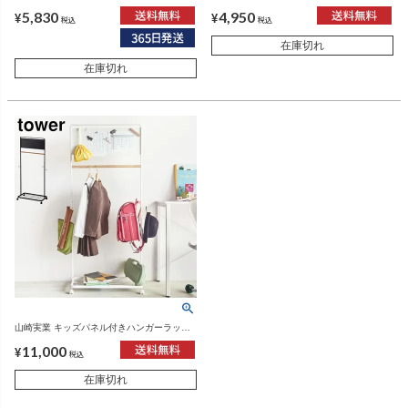
リン RIN | インテリア雑貨・リンシリーズ
タワー tower | インテリア雑貨・タワーシリ
5,830
4,950
ーズ
¥
¥
税込
税込
在庫切れ
在庫切れ
山崎実業 キッズパネル付きハンガーラック
タワー tower | ハンガーラック・タワーシリ
11,000
ーズ
¥
税込
在庫切れ