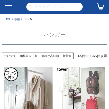
HOME
収納
ハンガー
ハンガー
65
件中
1
-
65
件表示
並び替え
価格が安い順
価格が高い順
新着順