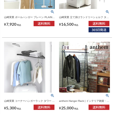
山崎実業 ポールハンガー プレーン PLAIN |
山崎実業 立て掛けランドリーシェルフ タワ
インテリア雑貨・ハンガーラック
ー tower | インテリア雑貨・タワーシリーズ
7,920
16,500
¥
¥
税込
税込
山崎実業 コーナーハンガーラック タワー 石
anthem Hanger Rack | インテリア雑貨・ハ
こうボード壁対応 tower | インテリア雑貨・
ンガーラック
5,300
25,000
タワーシリーズ
¥
¥
税込
税込