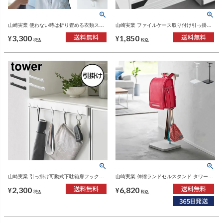
山崎実業 使わない時は折り畳める衣類スチ
山崎実業 ファイルケース取り付け引っ掛け
ーマー用ドアハンガー タワー tower | インテ
収納バー tower | キッチン雑貨・タワーシリ
3,300
1,850
リア雑貨・タワーシリーズ
ーズ
¥
¥
税込
税込
山崎実業 引っ掛け可動式下駄箱扉フック
山崎実業 伸縮ランドセルスタンド タワー
tower | インテリア雑貨・タワーシリーズ
tower | インテリア雑貨・タワーシリーズ
2,300
6,820
¥
¥
税込
税込