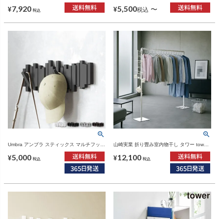
インテリア雑貨・タワーシリーズ
ア雑貨・コートハンガー
7,920
5,500
〜
¥
¥
税込
税込
Umbra アンブラ スティックス マルチフック
山崎実業 折り畳み室内物干し タワー tower |
5連 | インテリア雑貨・コートハンガー
室内物干し・タワーシリーズ
5,000
12,100
¥
¥
税込
税込