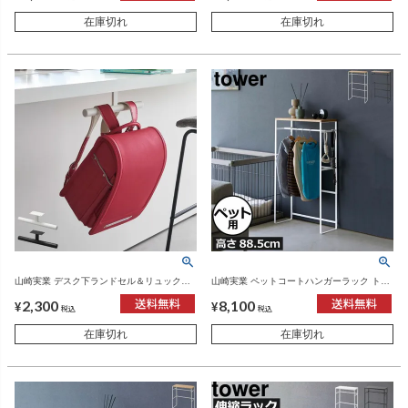
在庫切れ
在庫切れ
山崎実業 デスク下ランドセル＆リュックハ
山崎実業 ペットコートハンガーラック トー
ンガー タワー tower | インテリア雑貨・タワ
ル タワー tower | インテリア雑貨・タワーシ
2,300
8,100
ーシリーズ
リーズ
¥
¥
税込
税込
在庫切れ
在庫切れ