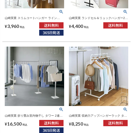
山崎実業 スリムコートハンガー ライン
山崎実業 ランドセル＆リュックハンガー2段
LINE | インテリア雑貨・コートハンガー
タワー tower | インテリア雑貨・タワーシリ
3,960
4,400
ーズ
¥
¥
税込
税込
山崎実業 折り畳み室内物干し タワー 2連
山崎実業 収納力アップハンガーラック タワ
tower | 室内物干し・タワーシリーズ
ー 2段 tower | インテリア雑貨・タワーシリ
16,500
8,250
ーズ
¥
¥
税込
税込