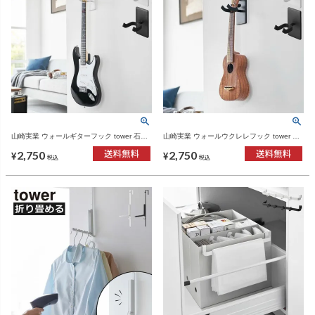
山崎実業 ウォールギターフック tower 石こ
山崎実業 ウォールウクレレフック tower 石
うボード壁対応 | インテリア雑貨・タワーシ
こうボード壁対応 | インテリア雑貨・タワー
2,750
2,750
リーズ
シリーズ
¥
¥
税込
税込