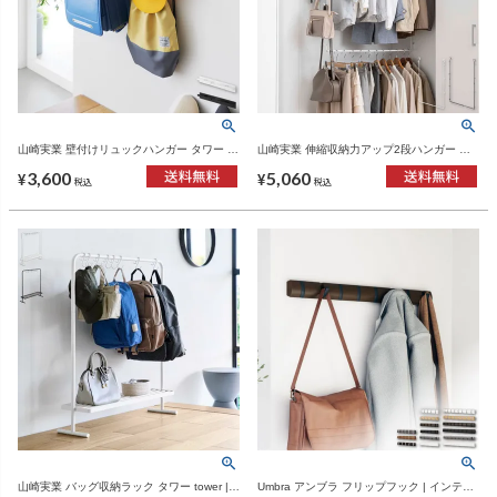
山崎実業 壁付けリュックハンガー タワー 横
山崎実業 伸縮収納力アップ2段ハンガー ス
型 tower | インテリア雑貨・タワーシリーズ
マート smart | インテリア雑貨・スマートシ
3,600
5,060
リーズ
¥
¥
税込
税込
山崎実業 バッグ収納ラック タワー tower |
Umbra アンブラ フリップフック | インテリ