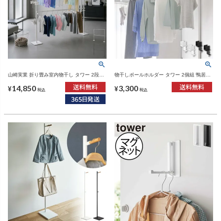
山崎実業 折り畳み室内物干し タワー 2段
物干しポールホルダー タワー 2個組 鴨居コ
tower | 室内物干し・タワーシリーズ
ーナー用 tower | バスグッズ・タワーシリー
14,850
3,300
ズ
¥
¥
税込
税込