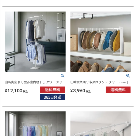
山崎実業 折り畳み室内物干し タワー スリム
山崎実業 帽子収納スタンド タワー tower |
tower | 室内物干し・タワーシリーズ
インテリア雑貨・タワーシリーズ
12,100
3,960
¥
¥
税込
税込