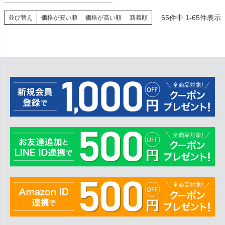
65
件中
1
-
65
件表示
並び替え
価格が安い順
価格が高い順
新着順