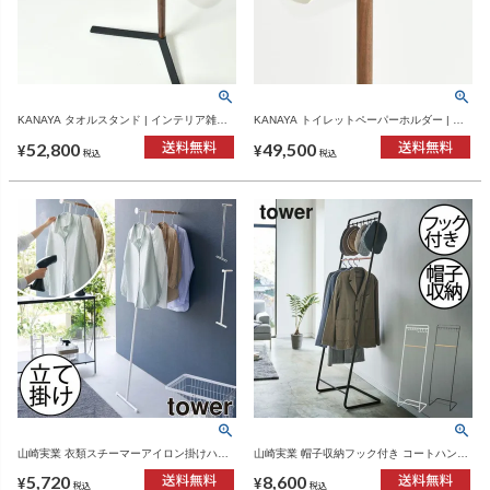
KANAYA タオルスタンド | インテリア雑
KANAYA トイレットペーパーホルダー | ト
貨・タオルハンガー
イレ雑貨・収納
52,800
49,500
¥
¥
税込
税込
山崎実業 衣類スチーマーアイロン掛けハン
山崎実業 帽子収納フック付き コートハンガ
ガー タワー tower | インテリア雑貨・タワー
ー タワー tower | ハンガーラック･タワーシ
5,720
8,600
シリーズ
リーズ
¥
¥
税込
税込