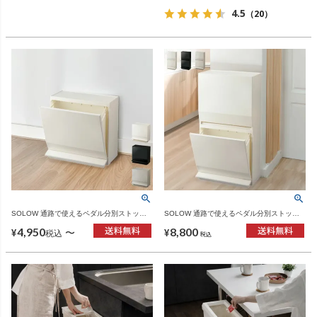
4.5
（20）
SOLOW 通路で使えるペダル分別ストッカ
SOLOW 通路で使えるペダル分別ストッカ
ー 1段 | インテリア雑貨・ゴミ箱
ー 2段 | インテリア雑貨・ゴミ箱
4,950
8,800
〜
¥
¥
税込
税込