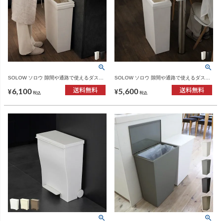
SOLOW ソロウ 隙間や通路で使えるダスト
SOLOW ソロウ 隙間や通路で使えるダスト
ボックス スライド 40L | インテリア雑貨・
ボックス フルオープン 40L | インテリア雑
6,100
5,600
ゴミ箱
貨・ゴミ箱
¥
¥
税込
税込