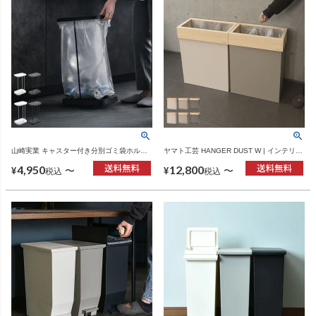
山崎実業 キャスター付き分別ゴミ袋ホルダ
ヤマト工芸 HANGER DUST W | インテリア
ー LUCE ルーチェ | インテリア雑貨・ゴミ
雑貨・ゴミ箱
4,950
12,800
箱
〜
〜
¥
¥
税込
税込