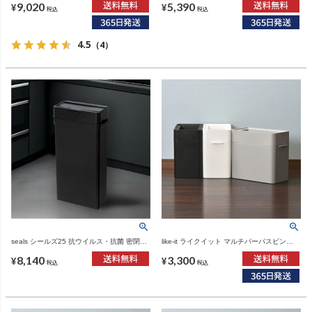
9,020
5,390
箱
¥
¥
税込
税込
4.5
（4）
seals シールズ25 抗ウイルス・抗菌 密閉ダ
like-it ライクイット マルチパーパスビン
ストボックス 25L | インテリア雑貨・ゴミ箱
9.5L | インテリア雑貨・ゴミ箱
8,140
3,300
¥
¥
税込
税込