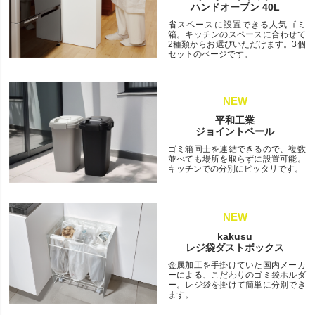
ハンドオープン 40L
省スペースに設置できる人気ゴミ
箱。キッチンのスペースに合わせて
2種類からお選びいただけます。3個
セットのページです。
NEW
平和工業
ジョイントペール
ゴミ箱同士を連結できるので、複数
並べても場所を取らずに設置可能。
キッチンでの分別にピッタリです。
NEW
kakusu
レジ袋ダストボックス
金属加工を手掛けていた国内メーカ
ーによる、こだわりのゴミ袋ホルダ
ー。レジ袋を掛けて簡単に分別でき
ます。