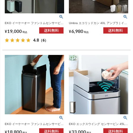
EKO イーケーオー ファントムセンサービン
Umbra エコリッドカン 40L アンブラ | イン
45L | インテリア雑貨・ゴミ箱
テリア雑貨・ゴミ箱
19,000
6,980
¥
¥
税込
税込
4.8
（6）
EKO イーケーオー ファントムセンサービン
EKO エックスウイング センサービン 45L |
30L | インテリア雑貨・ゴミ箱
インテリア雑貨・ゴミ箱
18,800
33,000
¥
¥
税込
税込