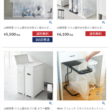
山崎実業 スリム蓋付き分別ゴミ袋ホルダー
山崎実業 スリム蓋付き分別ゴミ袋ホルダー
タワー 45L tower | インテリア雑貨・タワー
タワー 45L 横開き tower | インテリア雑
5,500
6,100
シリーズ・ゴミ箱
貨・タワーシリーズ・ゴミ箱
¥
¥
税込
税込
山崎実業 スリム蓋付きゴミ箱 タワー横開き
fillete フィレッテ リサイクルスタンド | イン