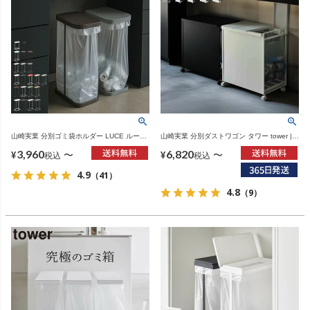
山崎実業 分別ゴミ袋ホルダー LUCE ルーチ
山崎実業 分別ダストワゴン タワー tower |
ェ | インテリア雑貨・ゴミ箱
インテリア雑貨・タワーシリーズ・ゴミ箱
3,960
6,820
〜
〜
¥
¥
税込
税込
4.9
（41）
4.8
（9）