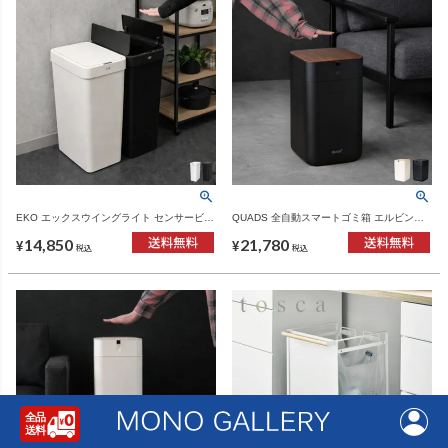
EKO エックスウイングライト センサービン
QUADS 全自動スマートゴミ箱 エルビン
50L | インテリア雑貨・ゴミ箱
15L | インテリア雑貨・ゴミ箱
14,850
21,780
¥
¥
税込
税込