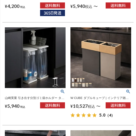
タイプ tower | ゴミ箱・タワーシリーズ
テリア雑貨・ゴミ箱
4,200
5,940
〜
¥
¥
税込
税込
山崎実業 引き出す分別ゴミ袋ホルダー タワ
W CUBE ダブルキューブ | インテリア雑
ー スリム 45L tower | インテリア雑貨・タ
貨・ゴミ箱
5,940
10,527
ワーシリーズ・ゴミ箱
〜
¥
¥
税込
税込
5.0
（4）