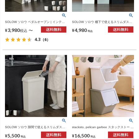
SOLOW ソロウ ペダルオープン | インテリ
SOLOW ソロウ 棚下で使えるスリムダスト
ア雑貨・ゴミ箱
ボックス レバーオープン 30L | インテリア
3,980
4,980
雑貨・ゴミ箱
〜
¥
¥
税込
税込
4.3
（6）
SOLOW ソロウ 隙間で使えるスリムダスト
stacksto, pelican garbee スタックストー ペ
ボックス タテ開き/ヨコ開き 40L | インテリ
リカン ガービー 38L 3個セット | インテリ
5,500
16,500
ア雑貨・ゴミ箱
ア雑貨・ゴミ箱
¥
¥
税込
税込