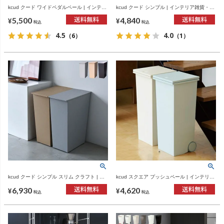
kcud クード ワイドペダルペール | インテリ
kcud クード シンプル | インテリア雑貨・ゴ
ア雑貨・ゴミ箱
ミ箱
5,500
4,840
¥
¥
税込
税込
4.5
4.0
（6）
（1）
kcud クード シンプル スリム クラフト | イ
kcud スクエア プッシュペール | インテリア
ンテリア雑貨・ゴミ箱
雑貨・ゴミ箱
6,930
4,620
¥
¥
税込
税込