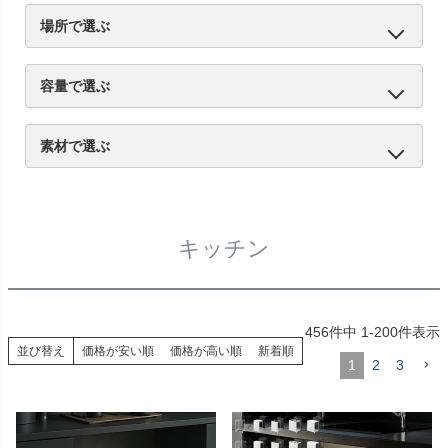
ふた付き
45Lゴミ袋対応
分別
ゴミ袋が見えない
ペダル式
キャスター付き
自動開閉
防臭
スリム
ゴミ袋ホルダー
場所で選ぶ
キッチン
リビング
屋外
トイレ
容量で選ぶ
20L未満
20L～30L
31L～45L
46L以上
素材で選ぶ
プラスチック
ステンレス
スチール
木製・木目調
キッチン
456
件中
1
-
200
件表示
並び替え
価格が安い順
価格が高い順
新着順
1
2
3