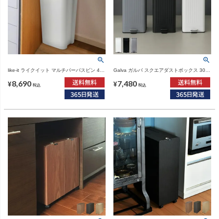
like-it ライクイット マルチパーパスビン 45L
Galva ガルバ スクエアダストボックス 30L |
木蓋セット | インテリア雑貨・ゴミ箱
インテリア雑貨・ゴミ箱
8,690
7,480
¥
¥
税込
税込