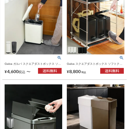
Galva ガルバ スクエアダストボックス ソフ
Galva スクエアダストボックス ソフトクロ
トクロージング 10L | インテリア雑貨・ゴミ
ージング 3×5L | インテリア雑貨・ゴミ箱
4,600
8,800
箱
〜
¥
¥
税込
税込