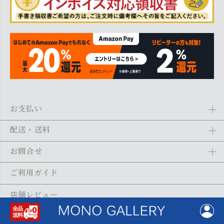
お支払い
Amazon Pay、クレジットカード、代金引換、あと払い(ペイディ)、銀
配送・送料
行振込がご利用になれます。詳しくは
ご利用ガイド
をご利用くださ
い。
全商品送料無料
(北海道・沖縄・離島を除く)
お問合せ
ご注文の翌日から1～2日営業日以内に発送いたします。ご注文の混雑
状況によって、多少前後する場合がございます。詳しくは
ご利用ガイ
メール：
shopping@monogallery.jp
ご利用ガイド
ド
をご利用ください。
TEL：
0120-155-545
(平日 9:00〜17:00)
メールの返信につきましては、1～2営業日以内にさせていただいてお
店舗レビュー
ります。