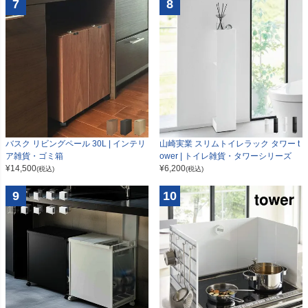
7
8
山崎実業 スリムトイレラック タワー t
バスク リビングペール 30L | インテリ
ower | トイレ雑貨・タワーシリーズ
ア雑貨・ゴミ箱
¥
6,200
¥
14,500
(税込)
(税込)
9
10