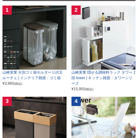
1
2
山崎実業 分別ゴミ袋ホルダー LUCE
山崎実業 隠せる調味料ラック タワー 2
ルーチェ | インテリア雑貨・ゴミ箱
段 tower | キッチン雑貨・タワーシリ
¥
3,960
ーズ
(税込)
¥
15,950
(税込)
3
4