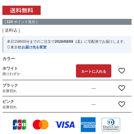
[
120
ポイント進呈 ]
送料込
本日
15時00分
までのご注文で
2026/08/08（土）
に
宅配便
でお届けします。
東京都
お届け先を変更
カラー
ホワイト
カートに入れる
残りわずか
ブラック
—
在庫切れ
ピンク
—
在庫切れ