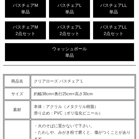
バスチェアM
バスチェアL
バスチェアLL
単品
単品
単品
バスチェアM
バスチェアL
バスチェアLL
2点セット
2点セット
2点セット
ウォッシュボール
単品
商品名
クリアローズ バスチェア L
サイズ
約幅38cm×奥行25cm×高さ30cm
本体：アクリル（メタクリル樹脂）
素材
滑り止め：PVC（ポリ塩化ビニール）
・火のそばに置かないで下さい。
・たわしや、みがき粉で磨くと、傷がつくことがあり
ます。