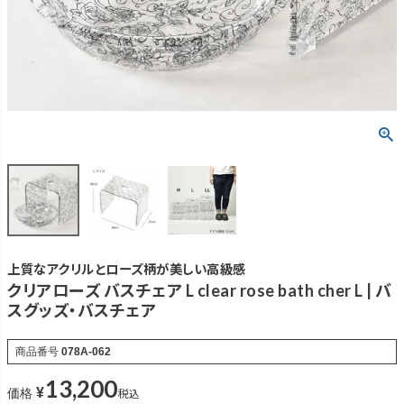
上質なアクリルとローズ柄が美しい高級感
クリアローズ バスチェア L clear rose bath cher L | バ
スグッズ・バスチェア
商品番号
078A-062
13,200
¥
税込
価格