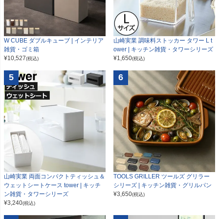
W CUBE ダブルキューブ | インテリア
山崎実業 調味料ストッカー タワー L t
雑貨・ゴミ箱
ower | キッチン雑貨・タワーシリーズ
¥
10,527
¥
1,650
(税込)
(税込)
5
6
山崎実業 両面コンパクトティッシュ＆
TOOLS GRILLER ツールズ グリラー
ウェットシートケース tower | キッチ
シリーズ | キッチン雑貨・グリルパン
ン雑貨・タワーシリーズ
¥
3,650
(税込)
¥
3,240
(税込)