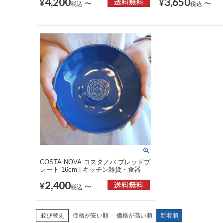
4,200
3,650
¥
¥
〜
〜
税込
税込
COSTA NOVA コスタノバ ブレッドプ
レート 16cm | キッチン雑貨・食器
2,400
¥
〜
税込
並び替え
価格が安い順
価格が高い順
新着順