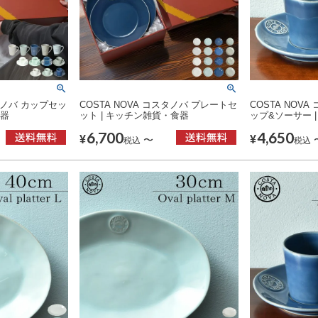
スタノバ カップセッ
COSTA NOVA コスタノバ プレートセ
COSTA NOV
食器
ット | キッチン雑貨・食器
ップ&ソーサー 
6,700
4,650
¥
¥
〜
税込
税込