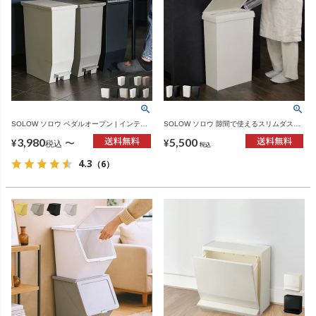
SOLOW ソロウ ペダルオープン | インテリ
SOLOW ソロウ 隙間で使えるスリムダスト
ア雑貨・ゴミ箱
ボックス タテ開き/ヨコ開き 40L | インテリ
3,980
5,500
ア雑貨・ゴミ箱
〜
¥
¥
税込
税込
4.3
（6）