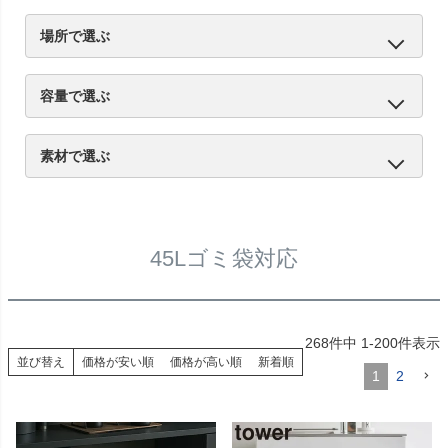
ふた付き
45Lゴミ袋対応
分別
ゴミ袋が見えない
ペダル式
キャスター付き
自動開閉
防臭
スリム
ゴミ袋ホルダー
場所で選ぶ
キッチン
リビング
屋外
トイレ
容量で選ぶ
20L未満
20L～30L
31L～45L
46L以上
素材で選ぶ
プラスチック
ステンレス
スチール
木製・木目調
45Lゴミ袋対応
268
件中
1
-
200
件表示
並び替え
価格が安い順
価格が高い順
新着順
1
2