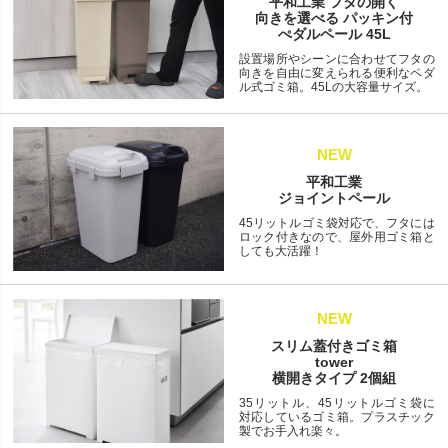
平和工業 フタの開く
向きを選べる パッキン付
ぺダルペール 45L
設置場所やシーンに合わせてフタの
向きを自由に変えられる便利なペダ
ル式ゴミ箱。45Lの大容量サイズ。
NEW
平和工業
ジョイントペール
45リットルゴミ袋対応で、フタには
ロック付きなので、屋外用ゴミ箱と
しても大活躍！
NEW
スリム蓋付きゴミ箱
tower
横開きタイプ 2個組
35リットル、45リットルゴミ袋に
対応しているゴミ箱。プラスチック
製でお手入れ楽々。