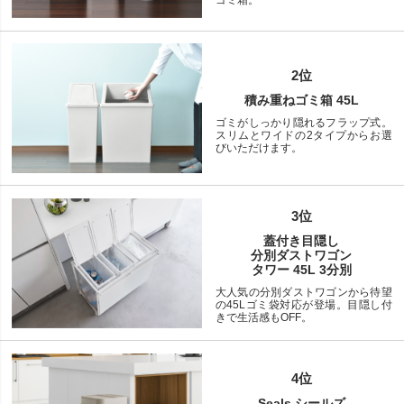
ゴミ箱。
2位
積み重ねゴミ箱 45L
ゴミがしっかり隠れるフラップ式。
スリムとワイドの2タイプからお選
びいただけます。
3位
蓋付き目隠し
分別ダストワゴン
タワー 45L 3分別
大人気の分別ダストワゴンから待望
の45Lゴミ袋対応が登場。目隠し付
きで生活感もOFF。
4位
Seals シールズ