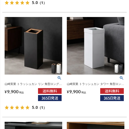
5.0
（1）
山崎実業 トラッシュカン リン 角型ロング
山崎実業 トラッシュカン タワー 角型ロング
RIN | インテリア雑貨・リンシリーズ・ゴミ
tower | インテリア雑貨・タワーシリーズ・
9,900
9,900
箱
ゴミ箱
¥
¥
税込
税込
5.0
（1）