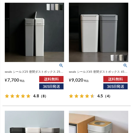
seals シールズ25 密閉ダストボックス 25L |
seals シールズ45 密閉ダストボックス 45L |
インテリア雑貨・ゴミ箱
ゴミ箱・インテリア雑貨
7,700
9,020
¥
¥
税込
税込
4.8
4.5
（8）
（4）