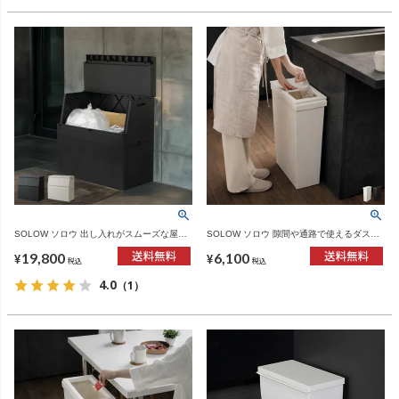
SOLOW ソロウ 出し入れがスムーズな屋外
SOLOW ソロウ 隙間や通路で使えるダスト
ストッカー 250L | インテリア雑貨・ゴミ箱
ボックス スライド 40L | インテリア雑貨・
19,800
6,100
ゴミ箱
¥
¥
税込
税込
4.0
（1）