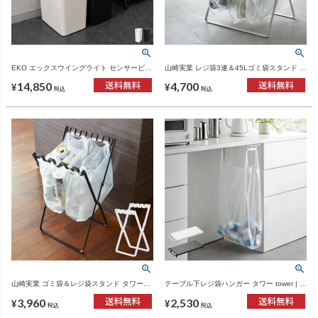
EKO エックスウイングライト センサービン
山崎実業 レジ袋3連＆45Lゴミ袋スタンド タ
50L | インテリア雑貨・ゴミ箱
ワー tower | インテリア雑貨・ゴミ箱
14,850
4,700
¥
¥
税込
税込
山崎実業 ゴミ袋＆レジ袋スタンド タワー
テーブル下レジ袋ハンガー タワー tower | イ
tower | インテリア雑貨・タワーシリーズ・
ンテリア雑貨・タワーシリーズ・ゴミ箱
3,960
2,530
ゴミ箱
¥
¥
税込
税込