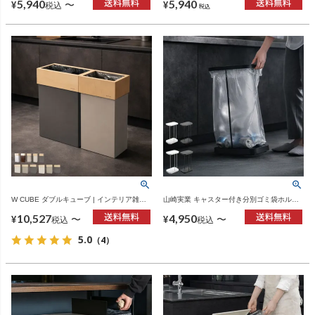
5,940
5,940
ワーシリーズ・ゴミ箱
〜
¥
¥
税込
税込
W CUBE ダブルキューブ | インテリア雑
山崎実業 キャスター付き分別ゴミ袋ホルダ
貨・ゴミ箱
ー LUCE ルーチェ | インテリア雑貨・ゴミ
10,527
4,950
箱
〜
〜
¥
¥
税込
税込
5.0
（4）