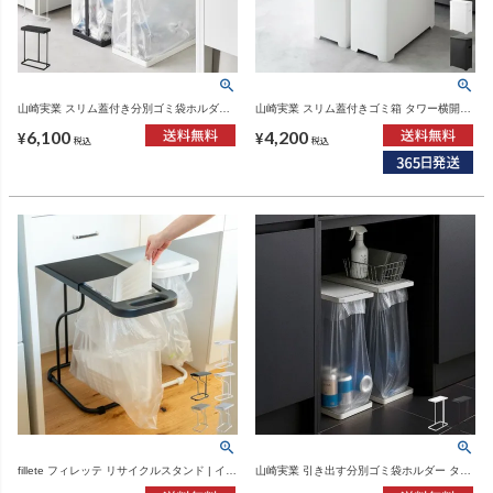
山崎実業 スリム蓋付き分別ゴミ袋ホルダー
山崎実業 スリム蓋付きゴミ箱 タワー横開き
タワー 45L 横開き tower | インテリア雑
タイプ tower | ゴミ箱・タワーシリーズ
6,100
4,200
貨・タワーシリーズ・ゴミ箱
¥
¥
税込
税込
fillete フィレッテ リサイクルスタンド | イン
山崎実業 引き出す分別ゴミ袋ホルダー タワ
テリア雑貨・ゴミ箱
ー スリム 45L tower | インテリア雑貨・タ