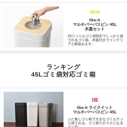
NEW
like-it
マルチパーパスビン 45L
木蓋セット
45リットルゴミ袋対応でしっかり捨
てれるゴミ箱。木蓋付きでインテリ
アと馴染みます。
ランキング
45Lゴミ袋対応ゴミ箱
1位
like-it ライクイット
マルチパーパスビン 45L
ふた無しゴミ箱で大きなゴミもサッ
と捨てれる。ゴミ捨てがラクになる