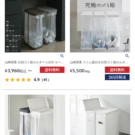
山崎実業 分別ゴミ袋ホルダー LUCE ルーチ
山崎実業 スリム蓋付き分別ゴミ袋ホルダー
ェ | インテリア雑貨・ゴミ箱
タワー 45L tower | インテリア雑貨・タワー
3,960
5,500
シリーズ・ゴミ箱
〜
¥
¥
税込
税込
4.9
（41）