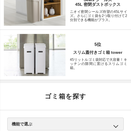
45L 密閉ダストボックス
ニオイ密閉シールズ待望の45Lサイ
ズ。さらにゴミ袋を2つ取り付けて2
分別できる機能がプラス。
5位
スリム蓋付きゴミ箱 tower
45リットルゴミ袋対応で大容量！キ
ッチンの隙間に置けるスリムゴミ
箱。
ゴミ箱を探す
機能で選ぶ