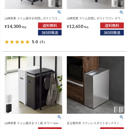
山崎実業 スリム蓋付き目隠しダストワゴン
山崎実業 スリム目隠しダストワゴン タワー
タワー 45L tower | インテリア雑貨・タワー
45L tower | インテリア雑貨・タワーシリー
14,300
12,650
シリーズ・ゴミ箱
ズ・ゴミ箱
¥
¥
税込
税込
5.0
（1）
山崎実業 スリム蓋付きゴミ箱 タワー tower |
足立製作所 ステンレスダストボックス | イ
ゴミ箱・タワーシリーズ
ンテリア雑貨・ゴミ箱