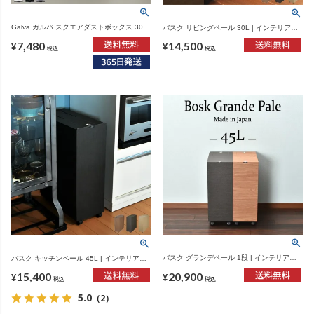
Galva ガルバ スクエアダストボックス 30L |
バスク リビングペール 30L | インテリア雑
インテリア雑貨・ゴミ箱
貨・ゴミ箱
7,480
14,500
¥
¥
税込
税込
バスク グランデペール 1段 | インテリア雑
バスク キッチンペール 45L | インテリア雑
貨・ゴミ箱
貨・ゴミ箱
20,900
15,400
¥
¥
税込
税込
5.0
（2）