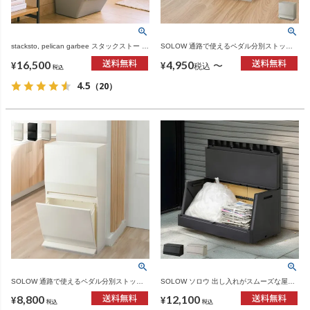
stacksto, pelican garbee スタックストー ペ
SOLOW 通路で使えるペダル分別ストッカ
リカン ガービー 38L 3個セット | インテリ
ー 1段 | インテリア雑貨・ゴミ箱
16,500
4,950
ア雑貨・ゴミ箱
〜
¥
¥
税込
税込
4.5
（20）
SOLOW 通路で使えるペダル分別ストッカ
SOLOW ソロウ 出し入れがスムーズな屋外
ー 2段 | インテリア雑貨・ゴミ箱
ストッカー 120L | インテリア雑貨・ゴミ箱
8,800
12,100
¥
¥
税込
税込