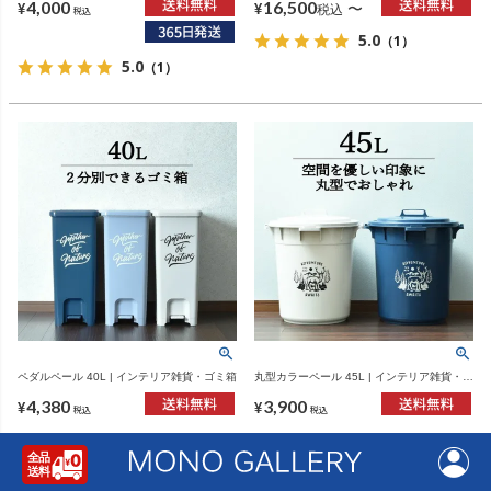
4,000
16,500
〜
¥
¥
税込
税込
5.0
（1）
5.0
（1）
ペダルペール 40L | インテリア雑貨・ゴミ箱
丸型カラーペール 45L | インテリア雑貨・ゴ
ミ箱
4,380
3,900
¥
¥
税込
税込