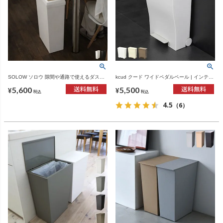
SOLOW ソロウ 隙間や通路で使えるダスト
kcud クード ワイドペダルペール | インテリ
ボックス フルオープン 40L | インテリア雑
ア雑貨・ゴミ箱
5,600
5,500
貨・ゴミ箱
¥
¥
税込
税込
4.5
（6）