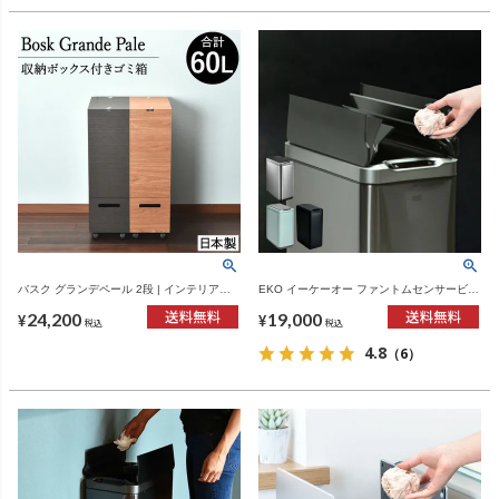
バスク グランデペール 2段 | インテリア雑
EKO イーケーオー ファントムセンサービン
貨・ゴミ箱
45L | インテリア雑貨・ゴミ箱
24,200
19,000
¥
¥
税込
税込
4.8
（6）