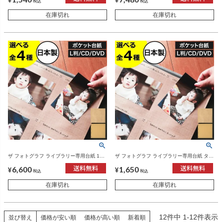
¥
¥
税込
税込
在庫切れ
在庫切れ
ザ フォトグラフ ライブラリー専用台紙 10
ザ フォトグラフ ライブラリー専用台紙 タテ
個100枚セット | フォトアルバム
ヨコポケット | フォトアルバム
6,600
1,650
¥
¥
税込
税込
在庫切れ
在庫切れ
12
件中
1
-
12
件表示
並び替え
価格が安い順
価格が高い順
新着順