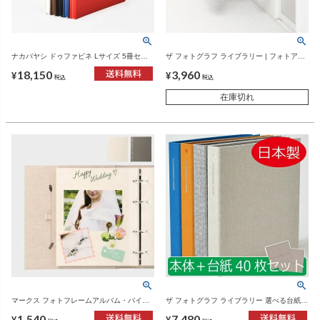
ナカバヤシ ドゥファビネ Lサイズ 5冊セッ
ザ フォトグラフ ライブラリー | フォトアル
ト | フォトアルバム
バム
3,960
18,150
¥
¥
税込
税込
在庫切れ
マークス フォトフレームアルバム・バイン
ザ フォトグラフ ライブラリー 選べる台紙
ダー式 フリー台紙リフィル MARK'S | フォ
40枚セット | フォトアルバム
1,540
7,480
トフレームアルバム・アルバム