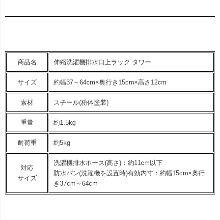
商品名
伸縮洗濯機排水口上ラック タワー
サイズ
約幅37～64cm×奥行き15cm×高さ12cm
素材
スチール(粉体塗装)
重量
約1.5kg
耐荷重
約5kg
洗濯機排水ホース(高さ)：約11cm以下
対応
防水パン(洗濯機を設置時)有効内寸：約幅15cm×奥行
サイズ
き37cm～64cm