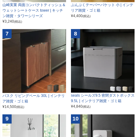
山崎実業 両面コンパクトティッシュ＆
ぶんぶくテーパーバケット 小 | インテ
ウェットシートケース tower | キッチ
リア雑貨・ゴミ箱
ン雑貨・タワーシリーズ
¥
4,400
(税込)
¥
3,240
(税込)
7
8
seals シールズ9.5 密閉ダストボックス
バスク リビングペール 30L | インテリ
9.5L | インテリア雑貨・ゴミ箱
ア雑貨・ゴミ箱
¥
4,840
¥
14,500
(税込)
(税込)
9
10