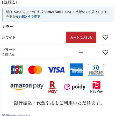
送料込
明日
15時00分
までのご注文で
2026/08/13（木）
に
宅配便
でお届けします。
東京都
お届け先を変更
カラー
ホワイト
カートに入れる
ブラック
—
在庫切れ
返品特約について