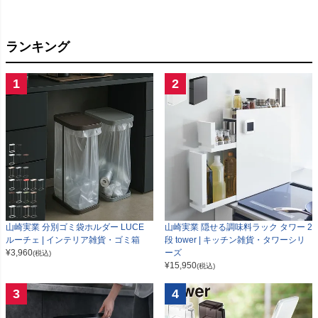
ランキング
1
2
山崎実業 分別ゴミ袋ホルダー LUCE
山崎実業 隠せる調味料ラック タワー 2
ルーチェ | インテリア雑貨・ゴミ箱
段 tower | キッチン雑貨・タワーシリ
¥
3,960
ーズ
(税込)
¥
15,950
(税込)
3
4