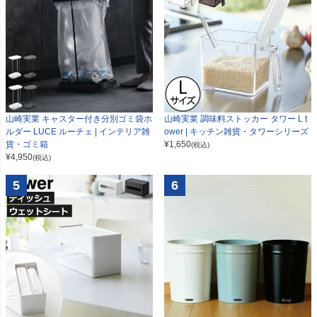
山崎実業 キャスター付き分別ゴミ袋ホ
山崎実業 調味料ストッカー タワー L t
ルダー LUCE ルーチェ | インテリア雑
ower | キッチン雑貨・タワーシリーズ
貨・ゴミ箱
¥
1,650
(税込)
¥
4,950
(税込)
5
6