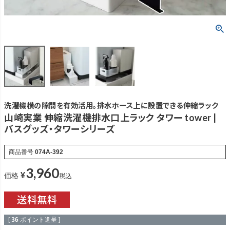
洗濯機横の隙間を有効活用。排水ホース上に設置できる伸縮ラック
山崎実業 伸縮洗濯機排水口上ラック タワー tower |
バスグッズ・タワーシリーズ
商品番号
074A-392
3,960
¥
税込
価格
[
36
ポイント進呈 ]