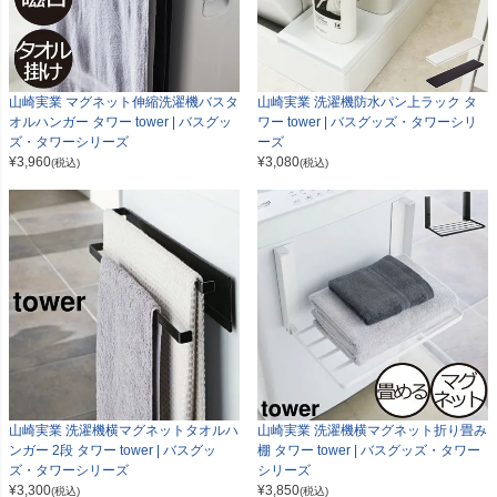
山崎実業 マグネット伸縮洗濯機バスタ
山崎実業 洗濯機防水パン上ラック タ
オルハンガー タワー tower | バスグッ
ワー tower | バスグッズ・タワーシリ
ズ・タワーシリーズ
ーズ
¥
3,960
¥
3,080
(税込)
(税込)
山崎実業 洗濯機横マグネットタオルハ
山崎実業 洗濯機横マグネット折り畳み
ンガー 2段 タワー tower | バスグッ
棚 タワー tower | バスグッズ・タワー
ズ・タワーシリーズ
シリーズ
¥
3,300
¥
3,850
(税込)
(税込)