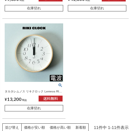
在庫切れ
在庫切れ
タカタレムノス リキクロック Lemnos RIKI
CLOCK RC WR 20-01 | インテリア雑貨・掛
13,200
け時計
¥
税込
在庫切れ
11
件中
1
-
11
件表示
並び替え
価格が安い順
価格が高い順
新着順