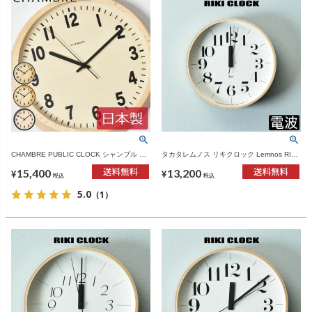
CHAMBRE PUBLIC CLOCK シャンブル パ
タカタレムノス リキクロック Lemnos RIKI
ブリッククロック | インテリア雑貨・電波時
CLOCK RC WR 20-02 | インテリア雑貨・掛
15,400
13,200
計
け時計
¥
¥
税込
税込
5.0
（1）