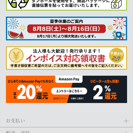
お支払い
Amazon Pay、クレジットカード、代金引換、あと払い(ペイディ)、銀