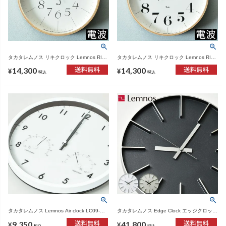
タカタレムノス リキクロック Lemnos RIKI
タカタレムノス リキクロック Lemnos RIKI
CLOCK RC WR 08-26 | インテリア雑貨・掛
CLOCK RC WR 08-27 | インテリア雑貨・掛
14,300
14,300
け時計
け時計
¥
¥
税込
税込
タカタレムノス Lemnos Air clock LC09-
タカタレムノス Edge Clock エッジクロック
11W | インテリア雑貨・掛け時計
Lサイズ | インテリア雑貨・掛け時計
9,350
41,800
¥
¥
税込
税込