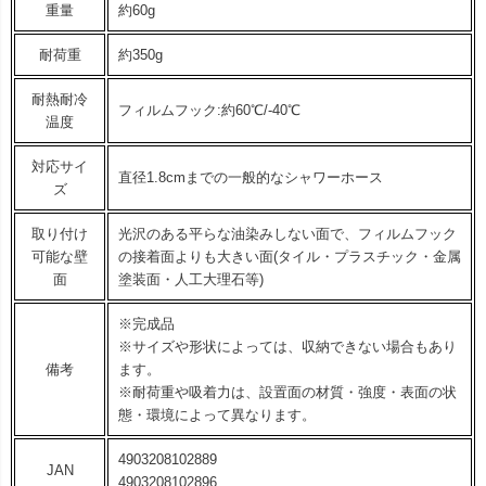
重量
約60g
耐荷重
約350g
耐熱耐冷
フィルムフック:約60℃/-40℃
温度
対応サイ
直径1.8cmまでの一般的なシャワーホース
ズ
取り付け
光沢のある平らな油染みしない面で、フィルムフック
可能な壁
の接着面よりも大きい面(タイル・プラスチック・金属
面
塗装面・人工大理石等)
※完成品
※サイズや形状によっては、収納できない場合もあり
備考
ます。
※耐荷重や吸着力は、設置面の材質・強度・表面の状
態・環境によって異なります。
4903208102889
JAN
4903208102896