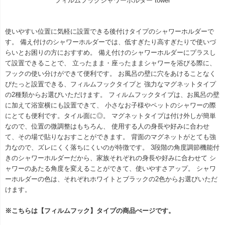
フィルムフックシャワーホルダー tower
使いやすい位置に気軽に設置できる後付けタイプのシャワーホルダーで
す。 備え付けのシャワーホルダーでは、低すぎたり高すぎたりで使いづ
らいとお困りの方におすすめ。 備え付けのシャワーホルダーにプラスし
て設置できることで、 立ったまま・座ったままシャワーを浴びる際に、
フックの使い分けができて便利です。 お風呂の壁に穴をあけることなく
ぴたっと設置できる、フィルムフックタイプと 強力なマグネットタイプ
の2種類からお選びいただけます。 フィルムフックタイプは、お風呂の壁
に加えて浴室横にも設置できて、 小さなお子様やペットのシャワーの際
にとても便利です。タイル面に◎。 マグネットタイプは付け外しが簡単
なので、位置の微調整はもちろん、 使用する人の身長や好みに合わせ
て、その場で貼りなおすことができます。 背面のマグネットがとても強
力なので、ズレにくく落ちにくいのが特徴です。 3段階の角度調節機能付
きのシャワーホルダーだから、家族それぞれの身長や好みに合わせて シ
ャワーのあたる角度を変えることができて、使いやすさアップ。 シャワ
ーホルダーの色は、それぞれホワイトとブラックの2色からお選びいただ
けます。
※こちらは【フィルムフック】タイプの商品ぺージです。