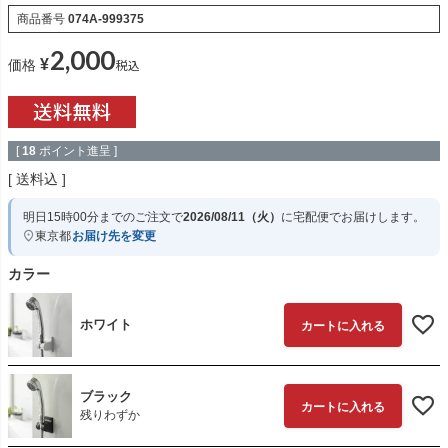
商品番号
074A-999375
2,000
¥
税込
価格
[
18
ポイント進呈 ]
送料込
明日
15時00分
までのご注文で
2026/08/11（火）
に
宅配便
でお届けします。
東京都
お届け先を変更
カラー
ホワイト
カートに入れる
ブラック
カートに入れる
残りわずか