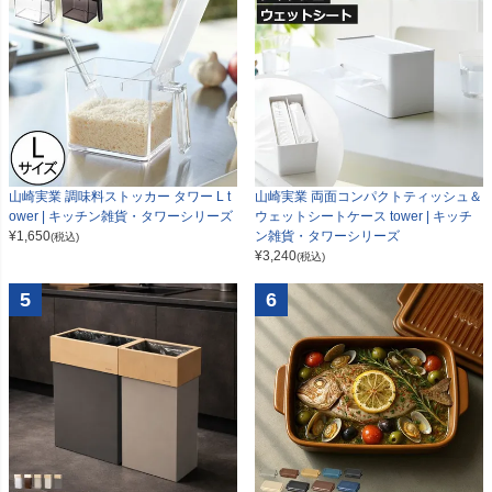
山崎実業 調味料ストッカー タワー L t
山崎実業 両面コンパクトティッシュ＆
ower | キッチン雑貨・タワーシリーズ
ウェットシートケース tower | キッチ
¥
1,650
ン雑貨・タワーシリーズ
(税込)
¥
3,240
(税込)
5
6