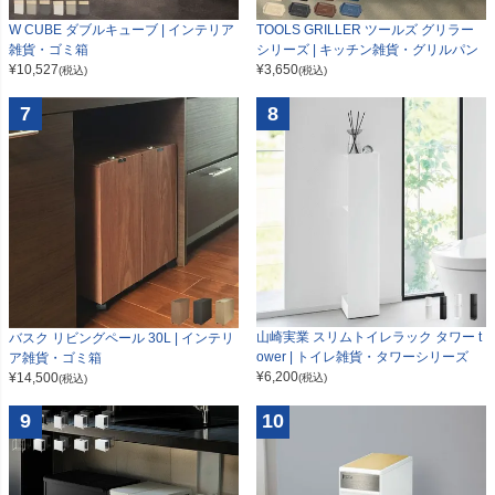
W CUBE ダブルキューブ | インテリア
TOOLS GRILLER ツールズ グリラー
雑貨・ゴミ箱
シリーズ | キッチン雑貨・グリルパン
¥
10,527
¥
3,650
(税込)
(税込)
7
8
山崎実業 スリムトイレラック タワー t
バスク リビングペール 30L | インテリ
ower | トイレ雑貨・タワーシリーズ
ア雑貨・ゴミ箱
¥
6,200
¥
14,500
(税込)
(税込)
9
10