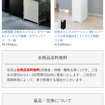
山崎実業 分別ダストワゴン タワー tow
分別スイングステーション 2段 リバー
er | インテリア雑貨・タワーシリー
シブル木天板付き | インテリア雑貨・
ズ・ゴミ箱
ゴミ箱
¥
9,790
¥
14,080
(税込)
(税込)
全商品送料無料
当店は
全商品送料無料
(北海道・沖縄・離島を除く)です。ご注
文の翌日から1～2日営業日以内に発送いたします。ご注文の
混雑状況によって、多少前後する場合がございます。
返品・交換について