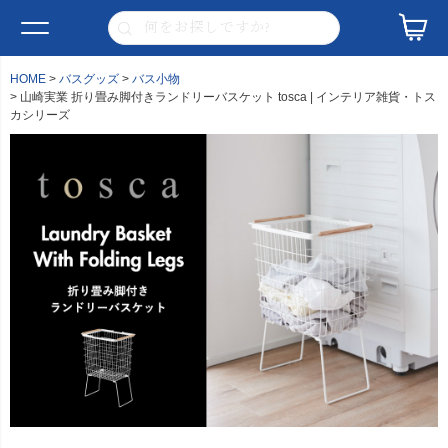
HOME
バスグッズ
バス小物
山崎実業 折り畳み脚付きランドリーバスケット tosca | インテリア雑貨・トス
カシリーズ