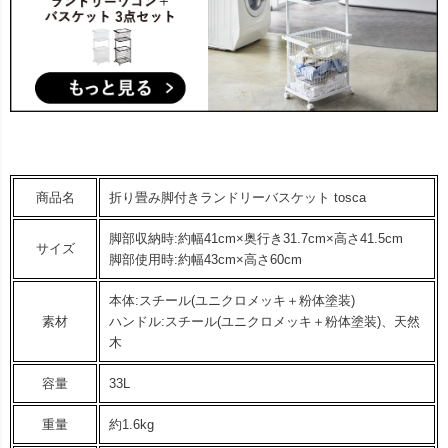
商品名
折り畳み脚付きランドリーバスケット tosca
脚部収納時:約幅41cm×奥行き31.7cm×高さ41.5cm
サイズ
脚部使用時:約幅43cm×高さ60cm
本体:スチール(ユニクロメッキ＋粉体塗装)
素材
ハンドル:スチール(ユニクロメッキ＋粉体塗装)、天然
木
容量
33L
重量
約1.6kg