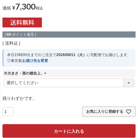
7,300
¥
税込
価格
[
66
ポイント進呈 ]
送料込
本日
15時00分
までのご注文で
2026/08/11（火）
に
宅配便
でお届けします。
東京都
お届け先を変更
※大きさ・形の都合上、
(
必
須
)
残りわずかです。
お気に入りに登録する
カートに入れる