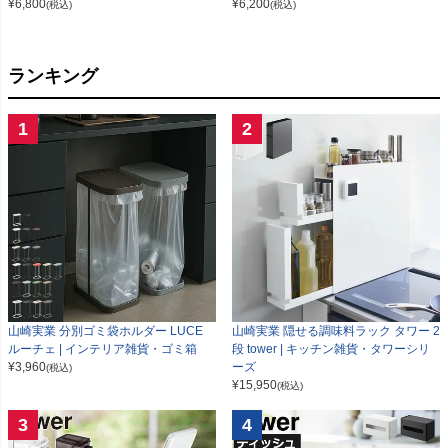
¥
6,800
¥
6,200
(税込)
(税込)
ランキング
1
2
山崎実業 分別ゴミ袋ホルダー LUCE
山崎実業 隠せる調味料ラック タワー 2
ルーチェ | インテリア雑貨・ゴミ箱
段 tower | キッチン雑貨・タワーシリ
¥
3,960
ーズ
(税込)
¥
15,950
(税込)
3
4