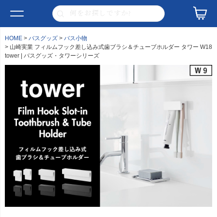
HOME
バスグッズ
バス小物
山崎実業 フィルムフック差し込み式歯ブラシ＆チューブホルダー タワー W18
tower | バスグッズ・タワーシリーズ