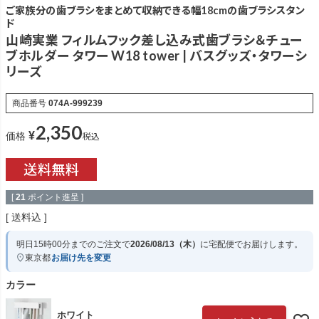
ご家族分の歯ブラシをまとめて収納できる幅18cmの歯ブラシスタン
ド
山崎実業 フィルムフック差し込み式歯ブラシ＆チュー
ブホルダー タワー W18 tower | バスグッズ・タワーシ
リーズ
商品番号
074A-999239
2,350
¥
税込
価格
[
21
ポイント進呈 ]
送料込
明日
15時00分
までのご注文で
2026/08/13（木）
に
宅配便
でお届けします。
東京都
お届け先を変更
カラー
ホワイト