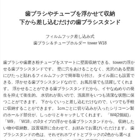
歯ブラシやチューブを浮かせて収納
下から差し込むだけの歯ブラシスタンド
フィルムフック差し込み式
歯ブラシ＆チューブホルダー tower W18
歯ブラシや歯磨き粉チューブをスマートに壁面収納できる、towerの浮か
せる歯ブラシスタンドです。 壁に穴をあけることなく、光沢のある壁面
にぴたっと貼れるフィルムフックで簡単取り付け。 タイル面にも設置で
きる、浮かせる歯ブラシスタンドなので、お風呂場でも活躍してくれま
す。 浮かせることができる歯ブラシスタンドだから、イヤなぬめりの発
生を抑えて衛生的。 水切れが良いので、洗面所をいつも清潔な状態に保
つことができます。 下からぐいっと差し込むだけなので、いつでも手軽
に収納することができます。 1cmごとに切り込みが入ったシリコーン製
のホールド部分が、しっかりとキャッチしてくれます。 「W4(2個組)」
「W9」「W18」の3タイプの浮かせる歯ブラシスタンドから、 収納した
い物や収納数、設置場所に合わせて、お好みでお選びいただけます。 歯
ブラシスタンドの色は、それぞれホワイトとブラックの2色から選べま