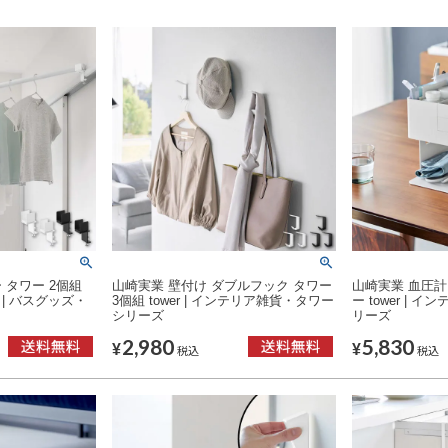
 タワー 2個組
山崎実業 壁付け ダブルフック タワー
山崎実業 血圧計
 | バスグッズ・
3個組 tower | インテリア雑貨・タワー
ー tower |
シリーズ
リーズ
2,980
5,830
¥
¥
税込
税込