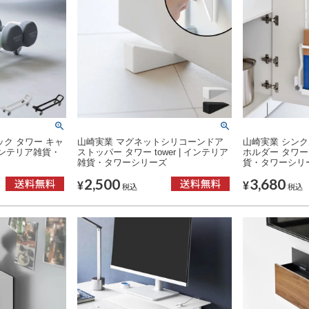
ク タワー キャ
山崎実業 マグネットシリコーンドア
山崎実業 シン
 インテリア雑貨・
ストッパー タワー tower | インテリア
ホルダー タワー t
雑貨・タワーシリーズ
貨・タワーシリ
2,500
3,680
¥
¥
税込
税込