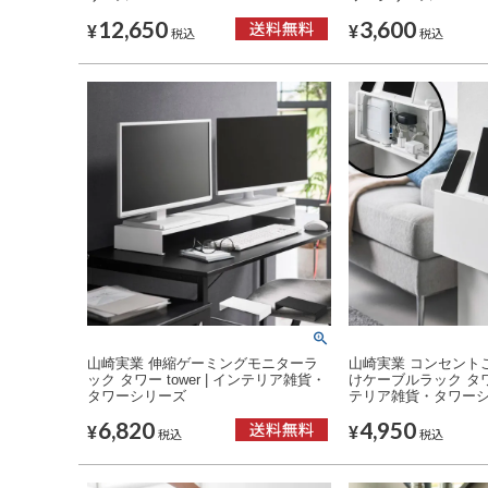
12,650
3,600
¥
¥
税込
税込
山崎実業 伸縮ゲーミングモニターラ
山崎実業 コンセント
ック タワー tower | インテリア雑貨・
けケーブルラック タワー 
タワーシリーズ
テリア雑貨・タワー
6,820
4,950
¥
¥
税込
税込