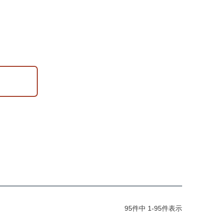
。
95
件中
1
-
95
件表示