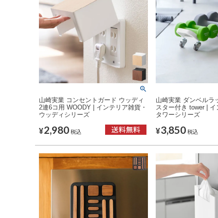
山崎実業 コンセントガード ウッディ
山崎実業 ダンベルラッ
2連6コ用 WOODY | インテリア雑貨・
スター付き tower |
ウッディシリーズ
タワーシリーズ
2,980
3,850
¥
¥
税込
税込