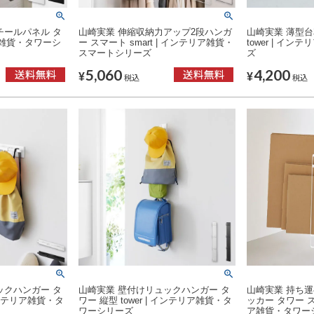
チールパネル タ
山崎実業 伸縮収納力アップ2段ハンガ
山崎実業 薄型台
チン雑貨・タワーシ
ー スマート smart | インテリア雑貨・
tower | イ
スマートシリーズ
ズ
5,060
4,200
¥
¥
税込
税込
ックハンガー タ
山崎実業 壁付けリュックハンガー タ
山崎実業 持ち
 インテリア雑貨・タ
ワー 縦型 tower | インテリア雑貨・タ
ッカー タワー スリ
ワーシリーズ
ア雑貨・タワー