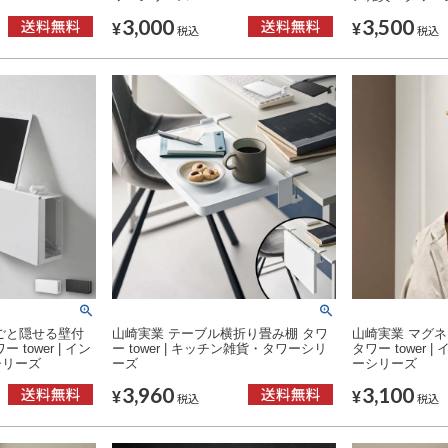
3,000
3,500
¥
¥
税込
税込
ごと隠せる壁付
山崎実業 テーブル横折り畳み棚 タワ
山崎実業 マグ
tower | イン
ー tower | キッチン雑貨・タワーシリ
タワー tower
シリーズ
ーズ
ーシリーズ
3,960
3,100
¥
¥
税込
税込