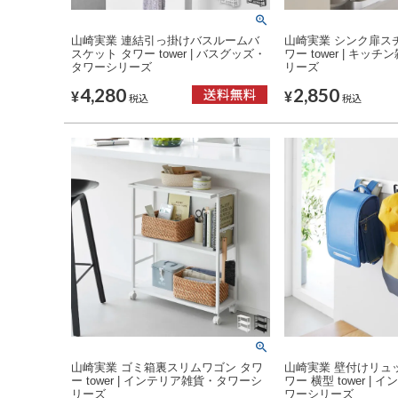
山崎実業 連結引っ掛けバスルームバ
山崎実業 シンク扉ス
スケット タワー tower | バスグッズ・
ワー tower | キッ
タワーシリーズ
リーズ
4,280
2,850
¥
¥
税込
税込
山崎実業 ゴミ箱裏スリムワゴン タワ
山崎実業 壁付けリュ
ー tower | インテリア雑貨・タワーシ
ワー 横型 tower |
リーズ
ワーシリーズ