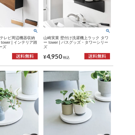
けテレビ周辺機器収納
山崎実業 壁付け洗濯機上ラック タワ
ower | インテリア雑
ー tower | バスグッズ・タワーシリー
ーズ
ズ
4,950
¥
税込