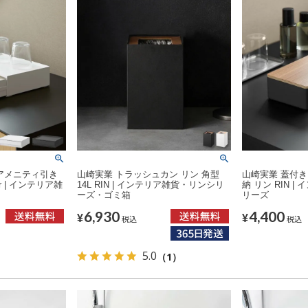
アメニティ引き
山崎実業 トラッシュカン リン 角型
山崎実業 蓋付
r | インテリア雑
14L RIN | インテリア雑貨・リンシリ
納 リン RIN 
ーズ・ゴミ箱
リーズ
6,930
4,400
¥
¥
税込
税込
5.0
（1）