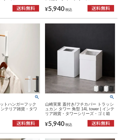
5,940
¥
税込
ネットハンガーフック
山崎実業 蓋付き/フチカバー トラッシ
 | インテリア雑貨・タワ
ュカン タワー 角型 14L tower | インテ
リア雑貨・タワーシリーズ・ゴミ箱
5,940
¥
税込