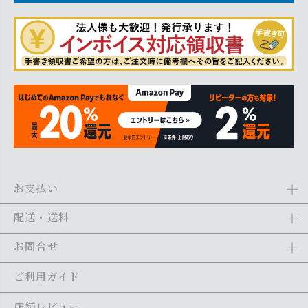
お支払い
Amazon Pay、クレジットカード、代金引換、あと払い(ペイディ)、銀
配送・送料
行振込がご利用になれます。詳しくは
ご利用ガイド
をご利用くださ
い。
全商品送料無料
(北海道・沖縄・離島を除く)
お問合せ
ご注文の翌日から1～2日営業日以内に発送いたします。ご注文の混雑
状況によって、多少前後する場合がございます。詳しくは
ご利用ガイ
メール：
shopping@monogallery.jp
ご利用ガイド
ド
をご利用ください。
TEL：
0120-155-545
(平日 9:00〜17:00)
メールの返信につきましては、1～2営業日以内にさせていただいてお
店舗レビュー