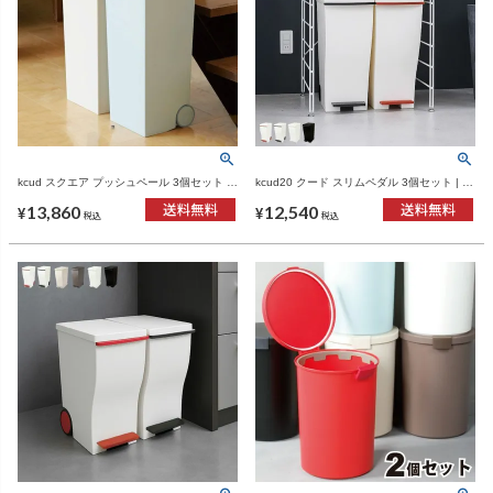
kcud スクエア プッシュペール 3個セット |
kcud20 クード スリムペダル 3個セット | イ
インテリア雑貨・ゴミ箱
ンテリア雑貨・ゴミ箱
13,860
12,540
¥
¥
税込
税込