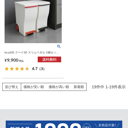
kcud30 クード30 スリムペダル 2個セット |
インテリア雑貨・ゴミ箱
9,900
¥
税込
4.7
（3）
19
件中
1
-
19
件表示
並び替え
価格が安い順
価格が高い順
新着順