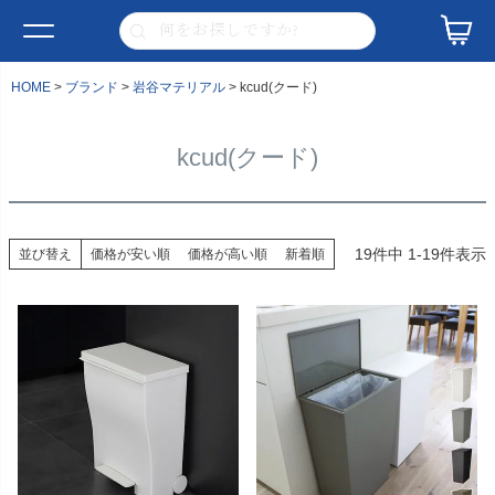
HOME
ブランド
岩谷マテリアル
kcud(クード)
kcud(クード)
19
件中
1
-
19
件表示
並び替え
価格が安い順
価格が高い順
新着順