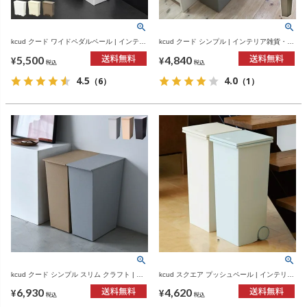
kcud クード ワイドペダルペール | インテリ
kcud クード シンプル | インテリア雑貨・ゴ
ア雑貨・ゴミ箱
ミ箱
5,500
4,840
¥
¥
税込
税込
4.5
4.0
（6）
（1）
kcud クード シンプル スリム クラフト | イ
kcud スクエア プッシュペール | インテリア
ンテリア雑貨・ゴミ箱
雑貨・ゴミ箱
6,930
4,620
¥
¥
税込
税込