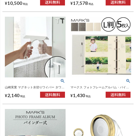
10,500
17,578
ーヘッド
¥
¥
税込
税込
山崎実業 マグネット水切りワイパー タワー
マークス フォトフレームアルバム・バイン
S tower | バスグッズ・タワーシリーズ
ダー式 ポケットリフィル ポストカードサイ
2,140
1,430
ズ・L判サイズ MARK'S | フォトフレームア
¥
¥
税込
税込
ルバム・アルバム