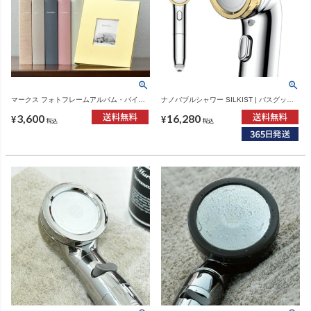
マークス フォトフレームアルバム・バイン
ナノバブルシャワー SILKIST | バスグッ
ダー式 MARK'S | フォトフレームアルバム・
ズ・シャワーヘッド
3,600
16,280
アルバム
¥
¥
税込
税込