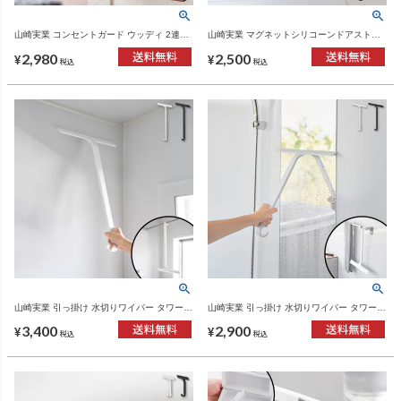
山崎実業 コンセントガード ウッディ 2連6
山崎実業 マグネットシリコーンドアストッ
コ用 WOODY | インテリア雑貨・ウッディ
パー タワー tower | インテリア雑貨・タワー
2,980
2,500
シリーズ
シリーズ
¥
¥
税込
税込
山崎実業 引っ掛け 水切りワイパー タワー L
山崎実業 引っ掛け 水切りワイパー タワー M
tower | バスグッズ・タワーシリーズ
tower | バスグッズ・タワーシリーズ
3,400
2,900
¥
¥
税込
税込