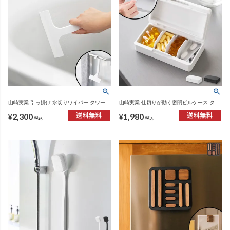
山崎実業 引っ掛け 水切りワイパー タワー S
山崎実業 仕切りが動く密閉ピルケース タワ
tower | バスグッズ・タワーシリーズ
ー tower | インテリア雑貨・タワーシリーズ
2,300
1,980
¥
¥
税込
税込