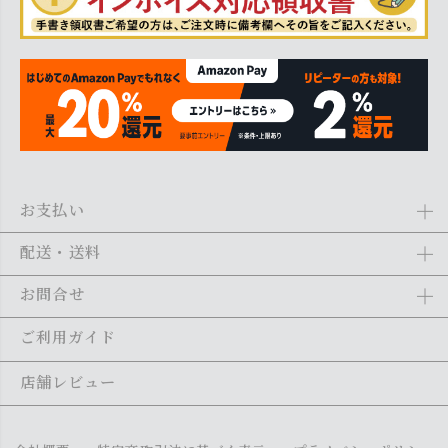
お支払い
Amazon Pay、クレジットカード、代金引換、あと払い(ペイディ)、銀
配送・送料
行振込がご利用になれます。詳しくは
ご利用ガイド
をご利用くださ
い。
全商品送料無料
(北海道・沖縄・離島を除く)
お問合せ
ご注文の翌日から1～2日営業日以内に発送いたします。ご注文の混雑
状況によって、多少前後する場合がございます。詳しくは
ご利用ガイ
メール：
shopping@monogallery.jp
ご利用ガイド
ド
をご利用ください。
TEL：
0120-155-545
(平日 9:00〜17:00)
メールの返信につきましては、1～2営業日以内にさせていただいてお
店舗レビュー
ります。