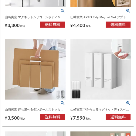
山崎実業 マグネットシリコーンボディ＆フ
山崎実業 APTO Tidy Magnet Set アプト マ
ェイシャルブラシ タワー tower | バスグッ
グネットセット | インテリア雑貨・アプトシ
3,300
4,400
ズ・タワーシリーズ
リーズ
¥
¥
税込
税込
山崎実業 持ち運べるダンボールストッカー
山崎実業 下から出るマグネットディスペン
タワー スリム tower | インテリア雑貨・タワ
サー タワー 3点セット tower | バスグッズ・
3,500
7,590
ーシリーズ
タワーシリーズ
¥
¥
税込
税込