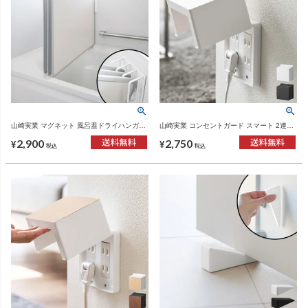
山崎実業 マグネット 風呂蓋ドライハンガー
山崎実業 コンセントガード スマート 2連6
タワー 断熱タイプ対応 tower | バスグッズ・
コ用 smart | インテリア雑貨・スマートシリ
2,900
2,750
タワーシリーズ
ーズ
¥
¥
税込
税込