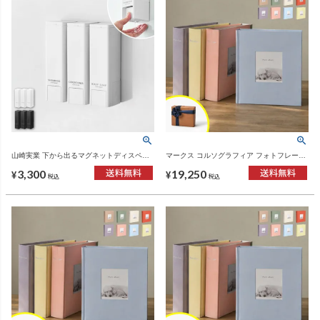
山崎実業 下から出るマグネットディスペン
マークス コルソグラフィア フォトフレーム
サー タワー tower | バスグッズ・タワーシリ
アルバム 5冊セット | フォトアルバム
3,300
19,250
ーズ
¥
¥
税込
税込