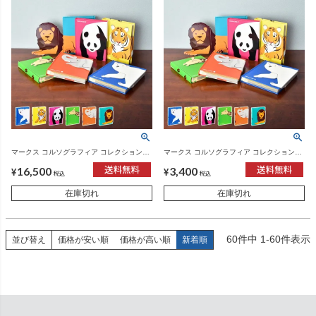
マークス コルソグラフィア コレクションア
マークス コルソグラフィア コレクションア
ルバム・アニマル 6冊セット | フォトアルバ
ルバム・アニマル | フォトアルバム
16,500
3,400
ム
¥
¥
税込
税込
在庫切れ
在庫切れ
60
件中
1
-
60
件表示
並び替え
価格が安い順
価格が高い順
新着順