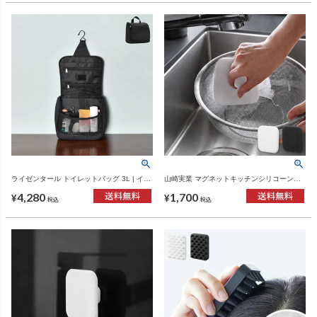
ライゼンタール トイレットバッグ 3L | イン
山崎実業 マグネットキッチンシリコーンス
テリア雑貨・収納
ポンジ タワー tower | キッチン雑貨・タワー
4,280
1,700
シリーズ
¥
¥
税込
税込