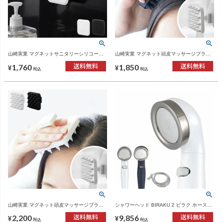
山崎実業 マグネットサニタリーシリコーン
山崎実業 マグネット頭皮マッサージブラシ
スポンジ タワー tower | キッチン雑貨・タワ
タワー ハードタイプ tower | バスグッズ・タ
1,760
1,850
ーシリーズ
ワーシリーズ
¥
¥
税込
税込
山崎実業 マグネット頭皮マッサージブラシ
シャワーヘッド BIRAKU 2 ビラク ホースセ
タワー ハンドル付き ソフトタイプ tower |
ット | バスグッズ・シャワーヘッド
2,200
9,856
バスグッズ・タワーシリーズ
¥
¥
税込
税込