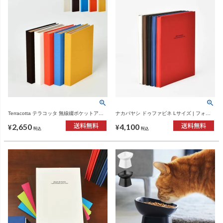
Terracotta テラコッタ 無線綴ポケットアル
ナカバヤシ ドゥファビネ Lサイズ | フォト
バム L3段 ナカバヤシ | フォトアルバム
アルバム
2,650
4,100
¥
¥
税込
税込