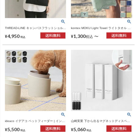
THREAD-LINE キャンバスフラットショルダ
kontex MOKU Light Towel ライトタオル M
ー | インテリア雑貨・バッグ
サイズ Lサイズ コンテックス | インテリア
4,950
1,300
雑貨・タオル
〜
¥
¥
税込
税込
ideaco イデアコ ペットフィーダー | インテ
山崎実業 下から出るマグネットディスペン
リア雑貨・ペットグッズ
サー タワー 2点セット tower | バスグッズ・
5,500
5,060
タワーシリーズ
¥
¥
税込
税込