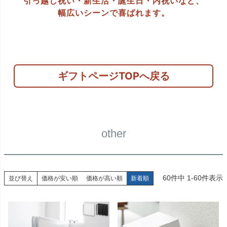
引っ越し祝い・新生活・誕生日・内祝いなど、
幅広いシーンで喜ばれます。
ギフトページTOPへ戻る
other
60
件中
1
-
60
件表示
並び替え
価格が安い順
価格が高い順
新着順