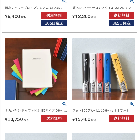
節水シャワープロ・プレミアム ST-X3B
節水シャワー サロンスタイル 3Dプレミアム
Arromic | バスグッズ・シャワーヘッド
SS-X3B Arromic | バスグッズ・シャワーヘ
6,400
13,200
ッド
¥
¥
税込
税込
ナカバヤシ ドゥファビネ B5サイズ 5冊セッ
フォト360アルバム 10冊セット | フォトア
ト | フォトアルバム
ルバム
13,750
15,400
¥
¥
税込
税込