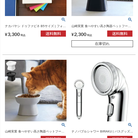
ナカバヤシ ドゥファビネ B5サイズ | フォト
山崎実業 食べやすい高さ陶器ペットフード
アルバム
ボウル タワー 斜めトール tower | インテリ
3,300
2,300
ア雑貨・タワーシリーズ
¥
¥
税込
税込
在庫切れ
山崎実業 食べやすい高さ陶器ペットフード
ナノバブルシャワー BIRAKU | バスグッズ・
ボウル タワー tower | インテリア雑貨・タワ
シャワーヘッド