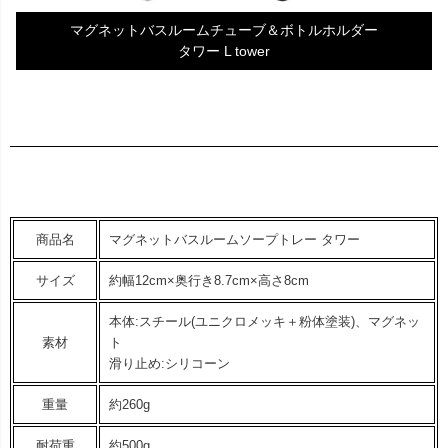
マグネットバスルームチューブ＆ボトルホルダー
タワー L tower
商品名
マグネットバスルームソープトレー タワー
サイズ
約幅12cm×奥行き8.7cm×高さ8cm
本体:スチール(ユニクロメッキ＋粉体塗装)、マグネッ
素材
ト
滑り止め:シリコーン
重量
約260g
耐荷重
約500g