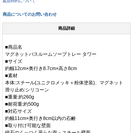
返品特約について
商品についてのお問い合わせ
商品詳細
■商品名
マグネットバスルームソープトレー タワー
■サイズ
約幅12cm×奥行き8.7cm×高さ8cm
■素材
本体:スチール(ユニクロメッキ＋粉体塗装)、マグネット
滑り止め:シリコーン
■重量:約260g
■耐荷重:約500g
■対応サイズ
約幅11cm×奥行き8cm以内の石鹸
■取り付け可能な壁面
磁石のくっつく平らな面・スチール壁面