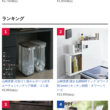
¥
2,750
¥
1,850
(税込)
(税込)
ランキング
1
2
山崎実業 分別ゴミ袋ホルダー LUCE
山崎実業 隠せる調味料ラック タワー 2
ルーチェ | インテリア雑貨・ゴミ箱
段 tower | キッチン雑貨・タワーシリ
¥
3,960
ーズ
(税込)
¥
15,950
(税込)
3
4