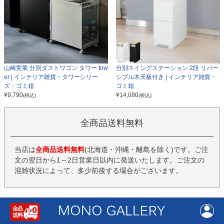
山崎実業 分別ダストワゴン タワー tow
分別スイングステーション 2段 リバー
er | インテリア雑貨・タワーシリー
シブル木天板付き | インテリア雑貨・
ズ・ゴミ箱
ゴミ箱
¥
9,790
¥
14,080
(税込)
(税込)
全商品送料無料
当店は
全商品送料無料
(北海道・沖縄・離島を除く)です。ご注
文の翌日から1～2日営業日以内に発送いたします。ご注文の
混雑状況によって、多少前後する場合がございます。
返品・交換について