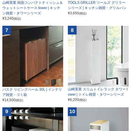
山崎実業 両面コンパクトティッシュ＆
TOOLS GRILLER ツールズ グリラー
ウェットシートケース tower | キッチ
シリーズ | キッチン雑貨・グリルパン
ン雑貨・タワーシリーズ
¥
3,650
(税込)
¥
3,240
(税込)
7
8
山崎実業 スリムトイレラック タワー t
バスク リビングペール 30L | インテリ
ower | トイレ雑貨・タワーシリーズ
ア雑貨・ゴミ箱
¥
6,200
¥
14,500
(税込)
(税込)
9
10