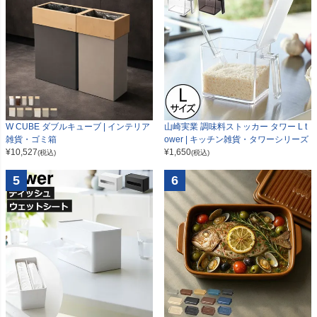
W CUBE ダブルキューブ | インテリア
山崎実業 調味料ストッカー タワー L t
雑貨・ゴミ箱
ower | キッチン雑貨・タワーシリーズ
¥
10,527
¥
1,650
(税込)
(税込)
5
6