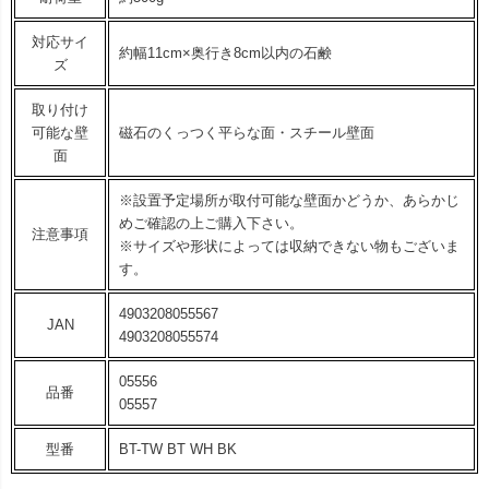
対応サイ
約幅11cm×奥行き8cm以内の石鹸
ズ
取り付け
可能な壁
磁石のくっつく平らな面・スチール壁面
面
※設置予定場所が取付可能な壁面かどうか、あらかじ
めご確認の上ご購入下さい。
注意事項
※サイズや形状によっては収納できない物もございま
す。
4903208055567
JAN
4903208055574
05556
品番
05557
型番
BT-TW BT WH BK