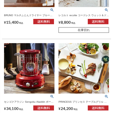
BRUNO マルチふとんドライヤー ブルーノ |
レコルト recolte コードレス ウェット＆ドラ
家電・布団乾燥機
イクリーナー | 家電・掃除機
15,400
8,800
¥
¥
税込
税込
在庫切れ
センゴクアラジン Sengoku Aladdin ポータ
PRINCESS プリンセス テーブルグリル ピ
ブルガスストーブ | 季節家電・ストーブ
ュア | キッチン家電・ホットプレート
34,100
24,200
¥
¥
税込
税込