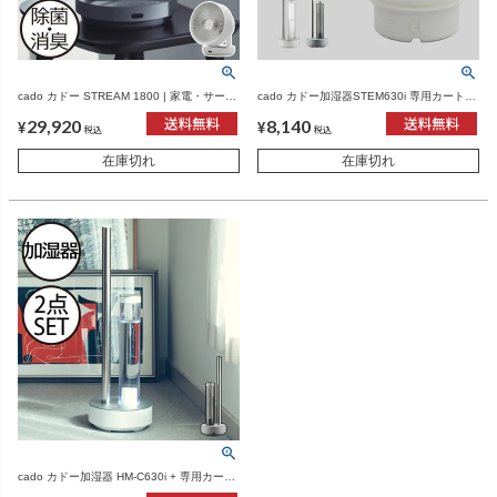
cado カドー STREAM 1800 | 家電・サーキ
cado カドー加湿器STEM630i 専用カートリ
ュレーター
ッジ | 家電・加湿機
29,920
8,140
¥
¥
税込
税込
在庫切れ
在庫切れ
cado カドー加湿器 HM-C630i + 専用カート
リッジ 2点セット | 家電・加湿機