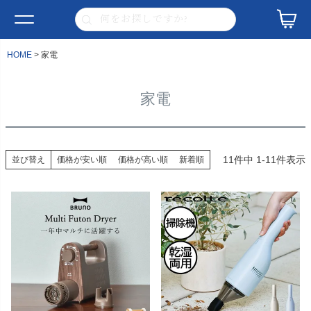
HOME
家電
家電
11
件中
1
-
11
件表示
並び替え
価格が安い順
価格が高い順
新着順