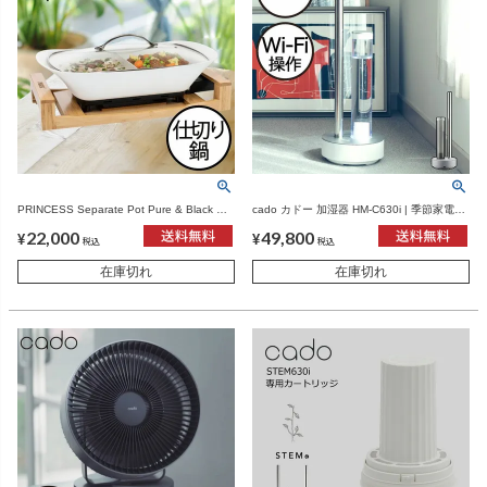
PRINCESS Separate Pot Pure & Black プ
cado カドー 加湿器 HM-C630i | 季節家電・
リンセス セパレートポット ピュア&ブラッ
加湿器
22,000
49,800
ク | キッチン家電・ホットプレート
¥
¥
税込
税込
在庫切れ
在庫切れ