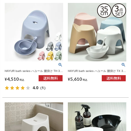
HAYUR bath series ハユール 腰掛け TH 3点
HAYUR bath series ハユール 腰掛け TX 3点
セット | バスグッズ・風呂椅子
セット | バスグッズ・風呂椅子
4,510
5,610
¥
¥
税込
税込
4.0
（1）