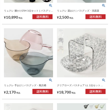
リュクレ 腰かけ25H 3点セット | バスグッ
リュクレ 湯おけ | バスグッズ・洗面器
ズ・風呂椅子
10,890
2,500
¥
¥
税込
税込
リュクレ 手おけ | バスグッズ・風呂桶
クリアローズ バスチェア LL 2点セット
clear rose bath cher LL 2set | バスチェア・
2,170
18,700
風呂おけ
¥
¥
税込
税込