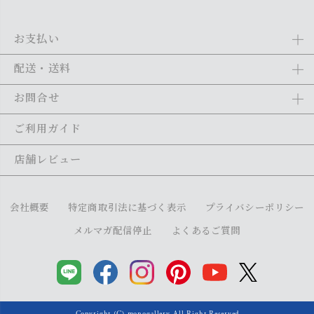
お支払い
Amazon Pay、クレジットカード、代金引換、あと払い(ペイディ)、銀
配送・送料
行振込がご利用になれます。詳しくは
ご利用ガイド
をご利用くださ
い。
全商品送料無料
(北海道・沖縄・離島を除く)
お問合せ
ご注文の翌日から1～2日営業日以内に発送いたします。ご注文の混雑
状況によって、多少前後する場合がございます。詳しくは
ご利用ガイ
メール：
shopping@monogallery.jp
ご利用ガイド
ド
をご利用ください。
TEL：
0120-155-545
(平日 9:00〜17:00)
メールの返信につきましては、1～2営業日以内にさせていただいてお
店舗レビュー
ります。
会社概要
特定商取引法に基づく表示
プライバシーポリシー
メルマガ配信停止
よくあるご質問
Copyright (C) monogallery All Right Reserved