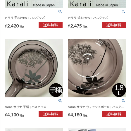
カラリ 手おけHG | バスグッズ
カラリ 湯おけHG | バスグッズ
2,420
2,475
¥
¥
税込
税込
salina サリナ 手桶 | バスグッズ
salina サリナ ウォッシュボール | バスグッ
ズ・インテリア雑貨
4,100
4,180
¥
¥
税込
税込