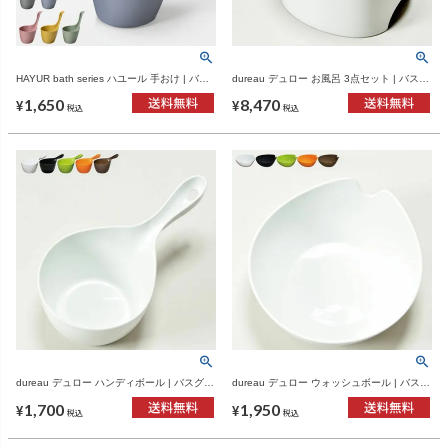
HAYUR bath series ハユール 手おけ | バス
dureau デュロー お風呂 3点セット | バスグ
グッズ・風呂おけ
ッズ・風呂椅子
1,650
8,470
¥
¥
税込
税込
dureau デュロー ハンディボール | バスグッ
dureau デュロー ウォッシュボール | バスグ
ズ・手桶
ッズ・風呂桶
1,700
1,950
¥
¥
税込
税込