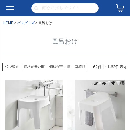
HOME
バスグッズ
風呂おけ
風呂おけ
62
件中
1
-
62
件表示
並び替え
価格が安い順
価格が高い順
新着順