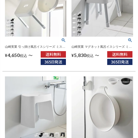
山崎実業 引っ掛け風呂イスシリーズ ミスト
山崎実業 マグネット風呂イスシリーズ ミス
MIST SH25 SH30 SH35 | バスグッズ・風呂
ト SH25 SH30 SH35 SH40 MIST | バスグ
4,650
5,830
椅子
ッズ・風呂椅子
〜
〜
¥
¥
税込
税込