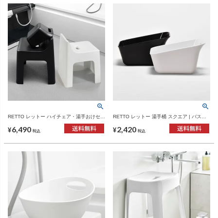
RETTO レットー ハイチェア・湯手おけセッ
RETTO レットー 湯手桶 スクエア | バスグ
ト | バスグッズ・風呂椅子
ッズ
6,490
2,420
¥
¥
税込
税込