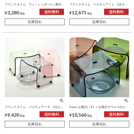
フランクタイム ウォッシュボール | 風呂
フランクタイム バスチェアー L 2点セッ
桶・アクリル
ト | 風呂椅子・アクリル
3,280
12,671
¥
¥
税込
税込
在庫切れ
在庫切れ
フランクタイム バスチェアー S 2点セッ
Favor お風呂いすL + お風呂ボウル 2点セッ
ト | 風呂椅子・アクリル
ト | バスグッズ・風呂椅子
9,420
10,560
¥
¥
税込
税込
在庫切れ
在庫切れ