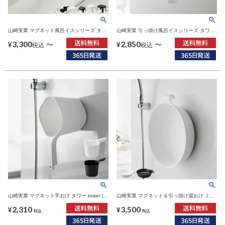
山崎実業 マグネット風呂イスシリーズ タワ
山崎実業 引っ掛け風呂イスシリーズ タワー
ー tower SH13 SH25 | バスグッズ・タワー
tower SH13 SH25 SH30 | バスグッズ・タ
3,300
2,850
シリーズ
ワーシリーズ
〜
〜
¥
¥
税込
税込
山崎実業 マグネット手おけ タワー tower |
山崎実業 マグネット＆引っ掛け湯おけ ミス
バスグッズ・タワーシリーズ
ト L MIST | バスグッズ・風呂おけ
2,310
3,500
¥
¥
税込
税込