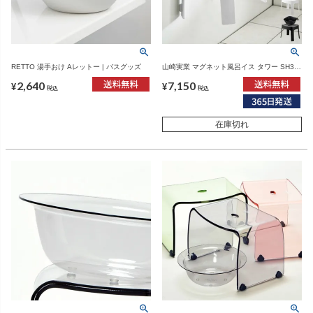
RETTO 湯手おけ Aレットー | バスグッズ
山崎実業 マグネット風呂イス タワー SH30
＋マグネット＆引っ掛け湯おけ タワー
2,640
7,150
tower | バスグッズ・タワーシリーズ
¥
¥
税込
税込
在庫切れ