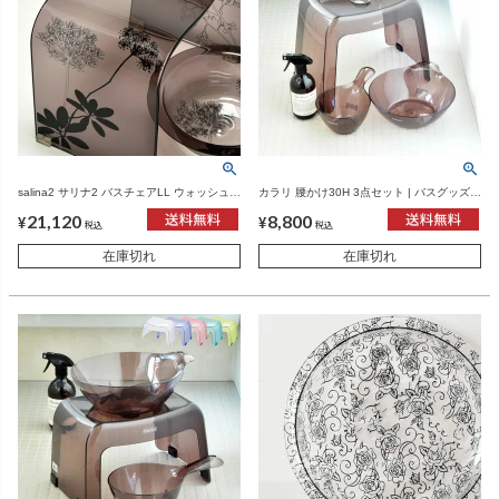
salina2 サリナ2 バスチェアLL ウォッシュボ
カラリ 腰かけ30H 3点セット | バスグッズ・
ール 2点セット | バスグッズ・風呂椅子
風呂椅子
21,120
8,800
¥
¥
税込
税込
在庫切れ
在庫切れ