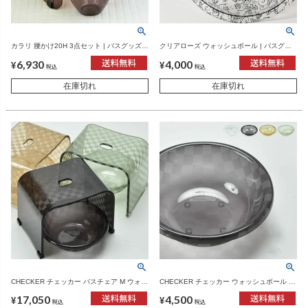
カラリ 腰かけ20H 3点セット | バスグッズ・
クリアローズ ウォッシュボール | バスグッ
風呂椅子
ズ・お風呂おけ
6,930
4,000
¥
¥
税込
税込
在庫切れ
在庫切れ
CHECKER チェッカー バスチェア M ウォッ
CHECKER チェッカー ウォッシュボール |
シュボール 2点セット | バスグッズ・風呂椅
バスグッズ・風呂桶
17,050
4,500
子
¥
¥
税込
税込