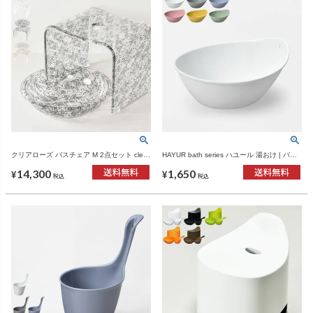
クリアローズ バスチェア M 2点セット clear
HAYUR bath series ハユール 湯おけ | バス
rose bath cher M 2set | バスチェア・風呂お
グッズ・風呂おけ
14,300
1,650
け
¥
¥
税込
税込