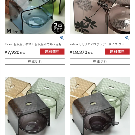
Favor お風呂いすM + お風呂ボウル 2点セッ
salina サリナ2 バスチェア Lサイズ ウォッ
ト | バスグッズ・風呂椅子
シュボール 2点セット | バスグッズ・風呂椅
7,920
18,370
子
¥
¥
税込
税込
在庫切れ
在庫切れ