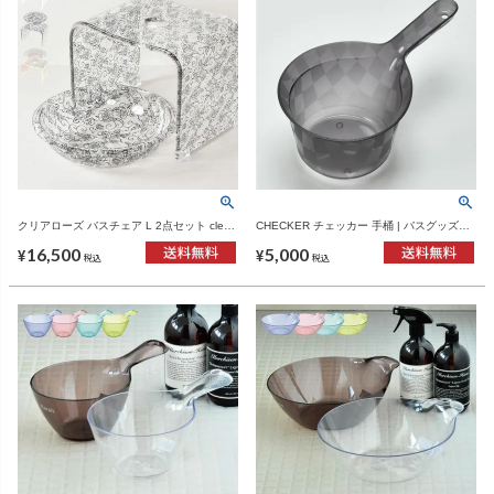
クリアローズ バスチェア L 2点セット clear
CHECKER チェッカー 手桶 | バスグッズ・
rose bath cher L 2set | バスチェア・風呂お
風呂桶
16,500
5,000
け
¥
¥
税込
税込