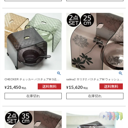
CHECKER チェッカー バスチェアM 3点セ
salina2 サリナ2 バスチェアM ウォッシュボ
ット | バスグッズ・風呂椅子
ール 2点セット | バスグッズ・風呂椅子
21,450
15,620
¥
¥
税込
税込
在庫切れ
在庫切れ