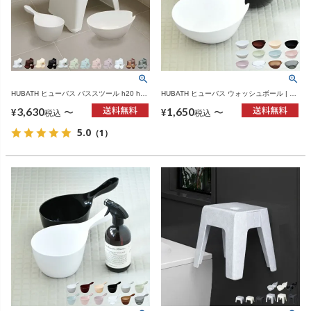
HUBATH ヒューバス バススツール h20 h25
HUBATH ヒューバス ウォッシュボール | バ
h30 | バスグッズ・風呂椅子
スグッズ・風呂おけ
3,630
1,650
〜
〜
¥
¥
税込
税込
5.0
（1）