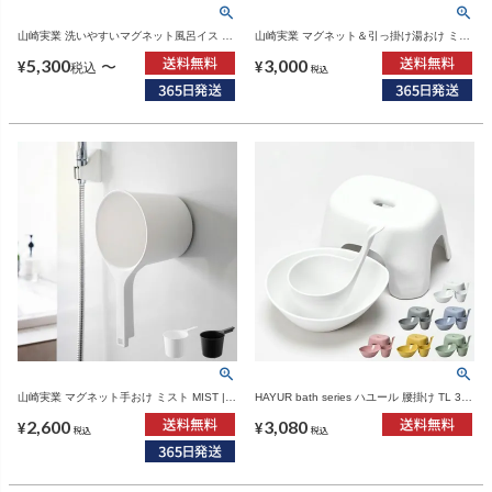
山崎実業 洗いやすいマグネット風呂イス タ
山崎実業 マグネット＆引っ掛け湯おけ ミス
ワー tower SH26 SH32 | バスグッズ・タワ
ト MIST | バスグッズ・風呂おけ
5,300
3,000
ーシリーズ
〜
¥
¥
税込
税込
山崎実業 マグネット手おけ ミスト MIST |
HAYUR bath series ハユール 腰掛け TL 3点
バスグッズ・風呂おけ
セット | バスグッズ・風呂椅子
2,600
3,080
¥
¥
税込
税込