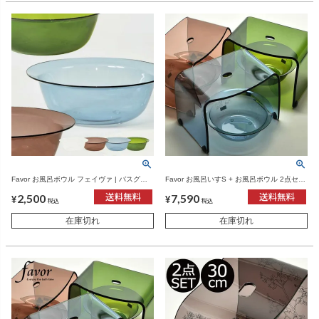
Favor お風呂ボウル フェイヴァ | バスグッ
Favor お風呂いすS + お風呂ボウル 2点セッ
ズ
ト | バスグッズ・風呂椅子
2,500
7,590
¥
¥
税込
税込
在庫切れ
在庫切れ