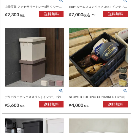
山崎実業 アクセサリートレー4段 タワー
squ+ ルームスコンベッソ 344 | インテリア
tower | インテリア雑貨・タワーシリーズ
雑貨・収納ボックス
2,300
7,000
〜
¥
¥
税込
税込
デリバリーボックススリム | インテリア雑
SLOWER FOLDING CONTAINER Estoril |
貨・宅配ボックス
インテリア雑貨・収納
5,600
4,000
¥
¥
税込
税込