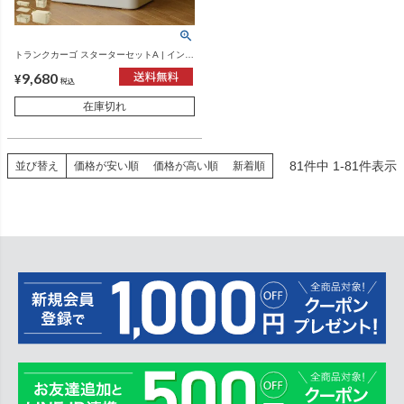
トランクカーゴ スターターセットA | インテ
リア雑貨・収納
9,680
¥
税込
在庫切れ
81
件中
1
-
81
件表示
並び替え
価格が安い順
価格が高い順
新着順