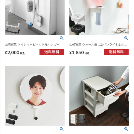
山崎実業 トイレキャビネット扉ハンガー
山崎実業 ウォール推し活ペンライトホルダ
tower | トイレ小物・タワーシリーズ
ー tower 石こうボード壁対応 | インテリア雑
2,000
1,850
貨・タワーシリーズ
¥
¥
税込
税込