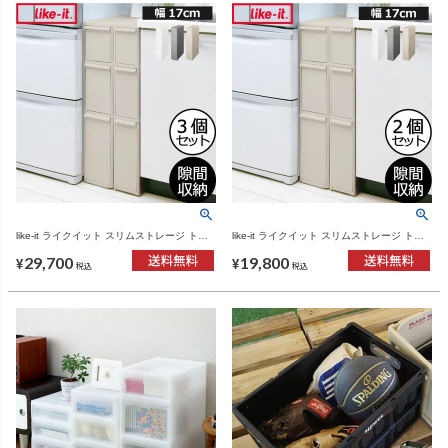
like-it ライクイット スリムストレージ トー
like-it ライクイット スリムストレージ トー
ルストッカー TS-111L 3個セット | インテリ
ルストッカー TS-111L 2個セット | インテリ
29,700
19,800
ア雑貨
ア雑貨
¥
¥
税込
税込