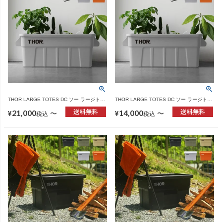
THOR LARGE TOTES DC ソー ラージトー
THOR LARGE TOTES DC ソー ラージトー
ト 53L 3個セット | インテリア雑貨・収納ボ
ト 53L 2個セット | インテリア雑貨・収納ボ
21,000
14,000
ックス
ックス
〜
〜
¥
¥
税込
税込