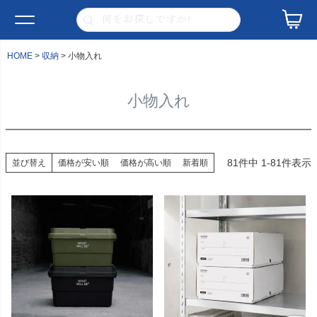
HOME
収納
小物入れ
小物入れ
81
件中
1
-
81
件表示
並び替え
価格が安い順
価格が高い順
新着順