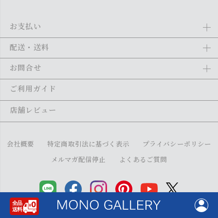
お支払い
Amazon Pay、クレジットカード、代金引換、あと払い(ペイディ)、銀
配送・送料
行振込がご利用になれます。詳しくは
ご利用ガイド
をご利用くださ
い。
全商品送料無料
(北海道・沖縄・離島を除く)
お問合せ
ご注文の翌日から1～2日営業日以内に発送いたします。ご注文の混雑
状況によって、多少前後する場合がございます。詳しくは
ご利用ガイ
メール：
shopping@monogallery.jp
ご利用ガイド
ド
をご利用ください。
TEL：
0120-155-545
(平日 9:00〜17:00)
メールの返信につきましては、1～2営業日以内にさせていただいてお
店舗レビュー
ります。
会社概要
特定商取引法に基づく表示
プライバシーポリシー
メルマガ配信停止
よくあるご質問
Copyright (C) monogallery All Right Reserved