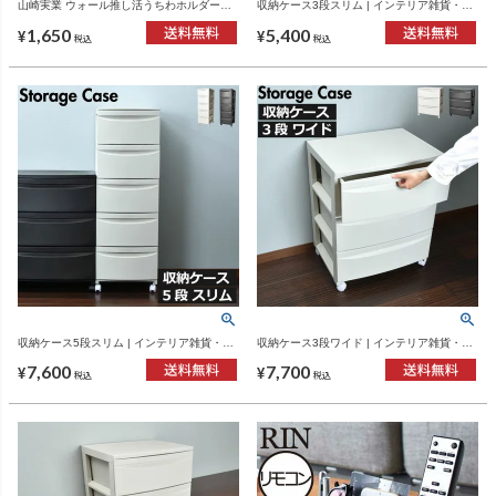
山崎実業 ウォール推し活うちわホルダー
収納ケース3段スリム | インテリア雑貨・収
tower 石こうボード壁対応 | インテリア雑
納ボックス
1,650
5,400
貨・タワーシリーズ
¥
¥
税込
税込
収納ケース5段スリム | インテリア雑貨・収
収納ケース3段ワイド | インテリア雑貨・収
納ボックス
納ボックス
7,600
7,700
¥
¥
税込
税込