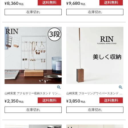
8,360
9,680
ア雑貨
リア雑貨
¥
¥
税込
税込
在庫切れ
在庫切れ
山崎実業 アクセサリー収納スタンド リン
山崎実業 フローリングワイパースタンド リ
RIN | インテリア雑貨・リンシリーズ
ン RIN | インテリア雑貨・リンシリーズ
2,350
3,850
¥
¥
税込
税込
在庫切れ
在庫切れ