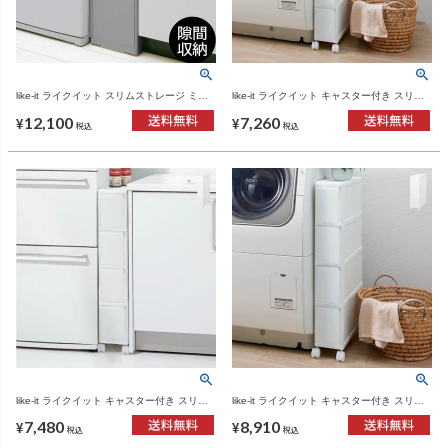
like-it ライクイット スリムストレージ ミデ
like-it ライクイット キャスター付き スリム
ィストッカー MS-111DL | インテリア雑貨
ストレージ ファイントールストッカー FTS-
12,100
7,260
4 | インテリア雑貨
¥
¥
税込
税込
like-it ライクイット キャスター付き スリム
like-it ライクイット キャスター付き スリム
ストレージ トールストッカー TS-4 | インテ
ストレージ ミディストッカー MS-4 | インテ
7,480
8,910
リア雑貨
リア雑貨
¥
¥
税込
税込