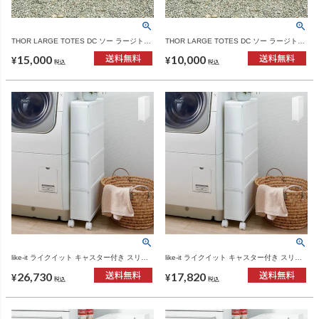
THOR LARGE TOTES DC ソー ラージトー
THOR LARGE TOTES DC ソー ラージトー
ト 22L 3個セット | インテリア雑貨・収納ボ
ト 22L 2個セット | インテリア雑貨・収納ボ
15,000
10,000
ックス
ックス
¥
¥
税込
税込
like-it ライクイット キャスター付き スリム
like-it ライクイット キャスター付き スリム
ストレージ ミディストッカー MS-4 3個セッ
ストレージ ミディストッカー MS-4 2個セッ
26,730
17,820
ト | インテリア雑貨
ト | インテリア雑貨
¥
¥
税込
税込