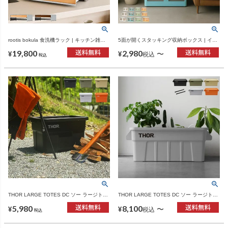
rootis bokula 食洗機ラック | キッチン雑
5面が開くスタッキング収納ボックス | イン
貨・食洗機ラック
テリア雑貨・収納
19,800
2,980
〜
¥
¥
税込
税込
THOR LARGE TOTES DC ソー ラージトー
THOR LARGE TOTES DC ソー ラージトー
ト 22L | インテリア雑貨・収納ボックス
ト 53L | インテリア雑貨・収納ボックス
5,980
8,100
〜
¥
¥
税込
税込