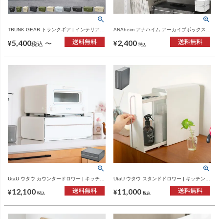
TRUNK GEAR トランクギア | インテリア雑
ANAheim アナハイム アーカイブボックス 1
貨・収納
セット(2個入り) | インテリア雑貨・収納
5,400
2,400
〜
¥
¥
税込
税込
UtaU ウタウ カウンタードロワー | キッチン
UtaU ウタウ スタンドドロワー | キッチン雑
雑貨・トースターラック
貨・収納ケース
12,100
11,000
¥
¥
税込
税込