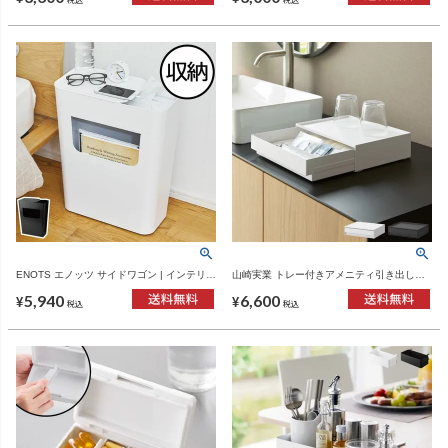
ENOTS エノッツ サイドワゴン | インテリア
山崎実業 トレー付きアメニティ引き出し収
雑貨・サイドテーブル
納 タワー tower | インテリア雑貨・タワーシ
5,940
6,600
リーズ
¥
¥
税込
税込