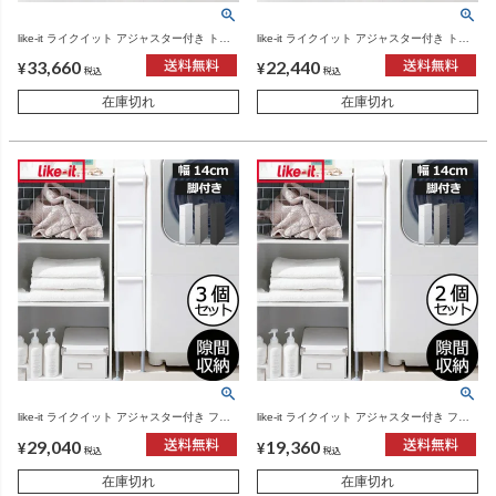
like-it ライクイット アジャスター付き トー
like-it ライクイット アジャスター付き トー
ルストッカー TS-111LA 3個セット | インテ
ルストッカー TS-111LA 2個セット | インテ
33,660
22,440
リア雑貨
リア雑貨
¥
¥
税込
税込
在庫切れ
在庫切れ
like-it ライクイット アジャスター付き ファ
like-it ライクイット アジャスター付き ファ
イントールストッカー FTS-111LA 3個セッ
イントールストッカー FTS-111LA 2個セッ
29,040
19,360
ト | インテリア雑貨
ト | インテリア雑貨
¥
¥
税込
税込
在庫切れ
在庫切れ