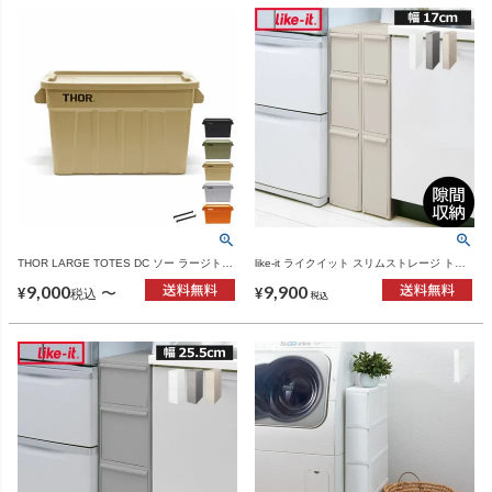
THOR LARGE TOTES DC ソー ラージトー
like-it ライクイット スリムストレージ トー
ト 75L | インテリア雑貨・収納ボックス
ルストッカー TS-111L | インテリア雑貨
9,000
9,900
〜
¥
¥
税込
税込