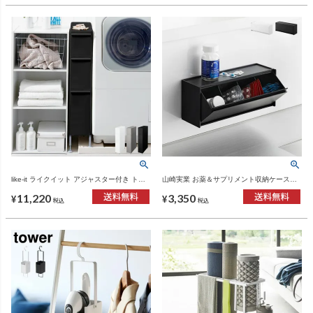
like-it ライクイット アジャスター付き トー
山崎実業 お薬＆サプリメント収納ケース
ルストッカー TS-111LA | インテリア雑貨
tower | インテリア雑貨・タワーシリーズ
11,220
3,350
¥
¥
税込
税込