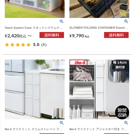
Stack System Case スタックシステムケー
SLOWER FOLDING CONTAINER Estoril 3
ス | インテリア雑貨・収納
個セット | インテリア雑貨・収納
2,420
9,790
〜
¥
¥
税込
税込
5.0
（1）
like-it ライクイット スリムストレージ ファ
like-it ライクイット アジャスター付き ファ
イントールストッカー FTS-111L | インテリ
イントールストッカー FTS-111LA | インテ