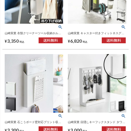
山崎実業 衣類クリーナーツール収納ホルダ
山崎実業 キャスター付きフィットネスグッ
ー タワー tower | インテリア雑貨・タワーシ
ズ収納ラック タワー tower | インテリア雑
3,350
6,820
リーズ
貨・タワーシリーズ
¥
¥
税込
税込
山崎実業 石こうボード壁対応プリント収納
山崎実業 目隠しキーフックスタンド タワー
ホルダー タワー tower | 収納ボックス・タワ
2段 tower | インテリア雑貨・タワーシリー
3,300
3,000
ーシリーズ
ズ
¥
¥
税込
税込