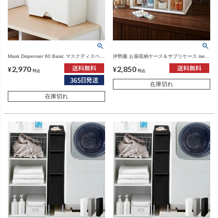
Mask Dispenser 60 Basic マスクディスペン
伊勢藤 お薬収納ケース＆サプリケース iseto
サー60 ベーシック | インテリア雑貨・収納
| インテリア雑貨・収納
2,970
2,850
¥
¥
税込
税込
在庫切れ
在庫切れ