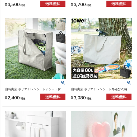
3,500
3,700
¥
¥
税込
税込
山崎実業 ポリエチレンシートポケット付き
山崎実業 ポリエチレンシート外遊び収納バ
おもちゃ収納バッグ タワー tower | 収納ボッ
ッグ タワー ワイド tower | 収納ボックス・
2,400
3,080
クス・タワーシリーズ
タワーシリーズ
¥
¥
税込
税込