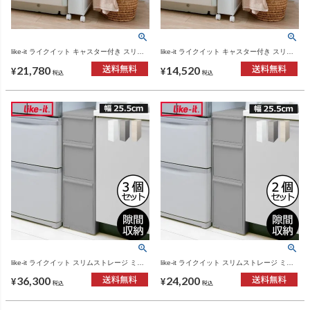
like-it ライクイット キャスター付き スリム
like-it ライクイット キャスター付き スリム
ストレージ ファイントールストッカー FTS-
ストレージ ファイントールストッカー FTS-
21,780
14,520
4 3個セット | インテリア雑貨
4 2個セット | インテリア雑貨
¥
¥
税込
税込
like-it ライクイット スリムストレージ ミデ
like-it ライクイット スリムストレージ ミデ
ィストッカー MS-111DL 3個セット | インテ
ィストッカー MS-111DL 2個セット | インテ
36,300
24,200
リア雑貨
リア雑貨
¥
¥
税込
税込