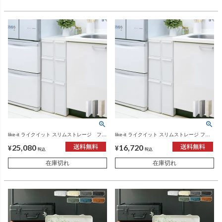
like-it ライクイット スリムストレージ ファ
like-it ライクイット スリムストレージ ファ
イントールストッカー FTS-111L 3個セット
イントールストッカー FTS-111L 2個セット
25,080
16,720
| インテリア雑貨
| インテリア雑貨
¥
¥
税込
税込
在庫切れ
在庫切れ