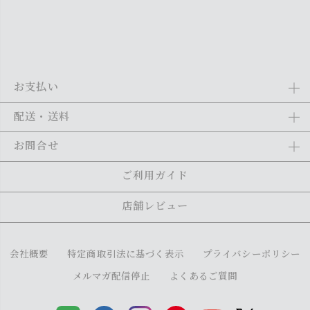
お支払い
Amazon Pay、クレジットカード、代金引換、あと払い(ペイディ)、銀
配送・送料
行振込がご利用になれます。詳しくは
ご利用ガイド
をご利用くださ
い。
全商品送料無料
(北海道・沖縄・離島を除く)
お問合せ
ご注文の翌日から1～2日営業日以内に発送いたします。ご注文の混雑
状況によって、多少前後する場合がございます。詳しくは
ご利用ガイ
メール：
shopping@monogallery.jp
ご利用ガイド
ド
をご利用ください。
TEL：
0120-155-545
(平日 9:00〜17:00)
メールの返信につきましては、1～2営業日以内にさせていただいてお
店舗レビュー
ります。
会社概要
特定商取引法に基づく表示
プライバシーポリシー
メルマガ配信停止
よくあるご質問