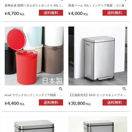
新輝合成 密閉ペダルダストボックス 45L |
防臭ペール 33L | インテリア雑貨・ゴミ箱
インテリア雑貨・ゴミ箱
4,700
4,000
¥
¥
税込
税込
kcud ラウンドロック | インテリア雑貨・ゴ
【正規販売店】EKO エックスキューブステ
ミ箱
ップビン 45L | インテリア雑貨・ゴミ箱
4,400
30,800
¥
¥
税込
税込