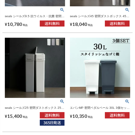
seals シールズ9.5 抗ウイルス・抗菌 密閉ダ
seals シールズ45 密閉ダストボックス 45L
ストボックス 9.5L 2個セット | インテリア
2個セット | ゴミ箱・インテリア雑貨
10,780
18,040
雑貨・ゴミ箱
¥
¥
税込
税込
seals シールズ25 密閉ダストボックス 25L
エバンMP 密閉ペダルペール 30L 3個セット
2個セット | インテリア雑貨・ゴミ箱
| インテリア雑貨・ゴミ箱
15,400
10,350
¥
¥
税込
税込