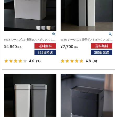
seals シールズ9.5 密閉ダストボックス 9.5L
seals シールズ25 密閉ダストボックス 25L |
| インテリア雑貨・ゴミ箱
インテリア雑貨・ゴミ箱
4,840
7,700
¥
¥
税込
税込
4.0
4.8
（1）
（8）