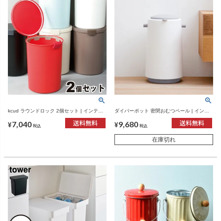
kcud ラウンドロック 2個セット | インテリ
ダイパーポット 密閉おむつペール | インテ
ア雑貨・ゴミ箱
リア雑貨・ゴミ箱
7,040
9,680
¥
¥
税込
税込
在庫切れ