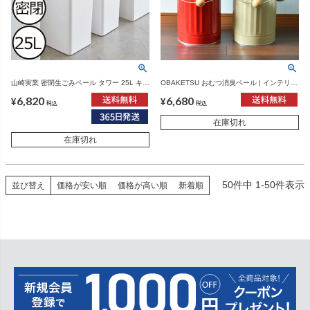
山崎実業 密閉生ごみペール タワー 25L キャ
OBAKETSU おむつ消臭ペール | インテリア
スター付き tower | インテリア雑貨・タワー
雑貨・ゴミ箱
6,820
6,680
シリーズ・ゴミ箱
¥
¥
税込
税込
在庫切れ
在庫切れ
50
件中
1
-
50
件表示
並び替え
価格が安い順
価格が高い順
新着順