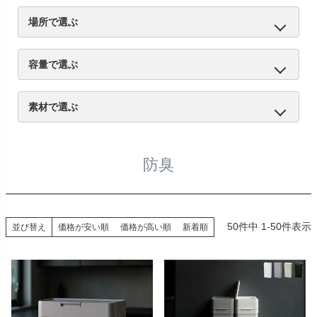
ふた付き
45Lゴミ袋対応
分別
ゴミ袋が見えない
ペダル式
キャスター付き
自動開閉
防臭
スリム
ゴミ袋ホルダー
場所で選ぶ
キッチン
リビング
屋外
トイレ
容量で選ぶ
20L未満
20L～30L
31L～45L
46L以上
素材で選ぶ
プラスチック
ステンレス
スチール
木製・木目調
防臭
50
件中
1
-
50
件表示
並び替え
価格が安い順
価格が高い順
新着順