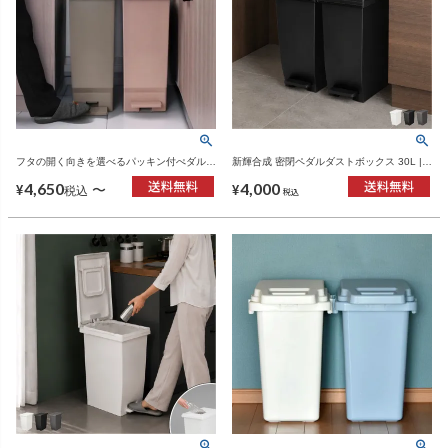
フタの開く向きを選べるパッキン付ぺダルペ
新輝合成 密閉ペダルダストボックス 30L |
ール 45L | インテリア雑貨・ゴミ箱
インテリア雑貨・ゴミ箱
4,650
4,000
〜
¥
¥
税込
税込