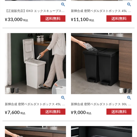
【正規販売店】EKO エックスキューブステ
新輝合成 密閉ペダルダストボックス 45L 3
ップビン 20+20L シルバー | インテリア雑
個セット | インテリア雑貨・ゴミ箱
33,000
11,100
貨・ゴミ箱
¥
¥
税込
税込
新輝合成 密閉ペダルダストボックス 45L 2
新輝合成 密閉ペダルダストボックス 30L 3
個セット | インテリア雑貨・ゴミ箱
個セット | インテリア雑貨・ゴミ箱
7,600
9,000
¥
¥
税込
税込