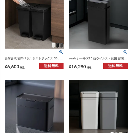
新輝合成 密閉ペダルダストボックス 30L 2
seals シールズ25 抗ウイルス・抗菌 密閉ダ
個セット | インテリア雑貨・ゴミ箱
ストボックス 25L 2個セット | インテリア雑
6,600
16,280
貨・ゴミ箱
¥
¥
税込
税込