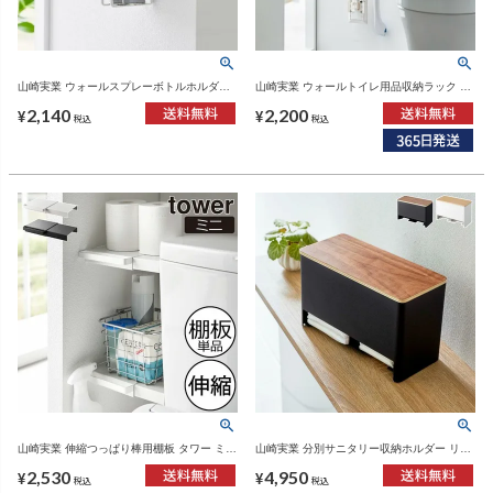
山崎実業 ウォールスプレーボトルホルダー
山崎実業 ウォールトイレ用品収納ラック タ
タワー tower | トイレ雑貨・タワーシリーズ
ワー tower | トイレ雑貨・タワーシリーズ
2,140
2,200
¥
¥
税込
税込
山崎実業 伸縮つっぱり棒用棚板 タワー ミニ
山崎実業 分別サニタリー収納ホルダー リン
tower | インテリア雑貨・タワーシリーズ
RIN | インテリア雑貨・リンシリーズ
2,530
4,950
¥
¥
税込
税込