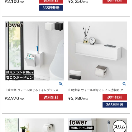
2,100
2,250
ワーシリーズ
イレ雑貨・タワーシリーズ
¥
¥
税込
税込
山崎実業 ウォール流せるトイレブラシ＆替
山崎実業 ウォール隠せるトイレ壁収納 タワ
えブラシホルダー タワー 石こうボード壁対
ー 石こうボード壁対応 tower | トイレ雑貨・
2,970
5,980
応 tower | トイレ雑貨・タワーシリーズ
タワーシリーズ
¥
¥
税込
税込