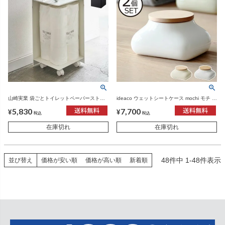
山崎実業 袋ごとトイレットペーパーストッ
ideaco ウェットシートケース mochi モチ 2
カー タワー 12ロール tower | インテリア雑
個セット | インテリア雑貨・ウェットティッ
5,830
7,700
貨・タワーシリーズ
シュケース
¥
¥
税込
税込
在庫切れ
在庫切れ
48
件中
1
-
48
件表示
並び替え
価格が安い順
価格が高い順
新着順