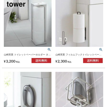
山崎実業 トイレットペーパーホルダー タワ
山崎実業 フィルムフックトイレットペーパ
ー tower | トイレ雑貨・タワーシリーズ
ーホルダー タワー tower | トイレ雑貨・タワ
3,200
2,300
ーシリーズ
¥
¥
税込
税込