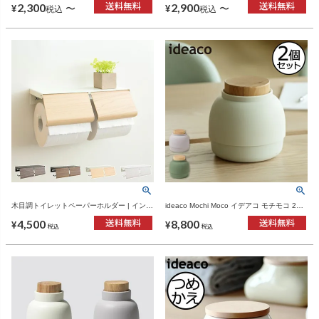
2,300
2,900
〜
〜
¥
¥
税込
税込
木目調トイレットペーパーホルダー | インテ
ideaco Mochi Moco イデアコ モチモコ 2個
リア雑貨・トイレ小物
セット | インテリア雑貨・ウェットティッシ
4,500
8,800
ュケース
¥
¥
税込
税込