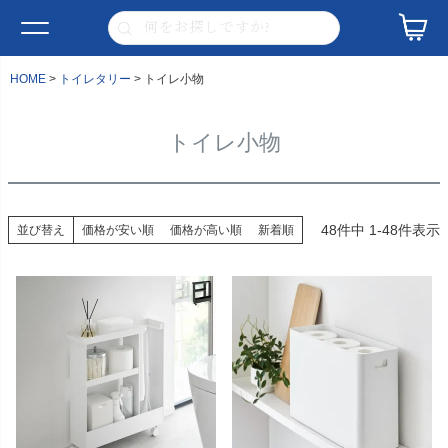
HOME
トイレタリー
トイレ小物
トイレ小物
48
件中
1
-
48
件表示
並び替え
価格が安い順
価格が高い順
新着順