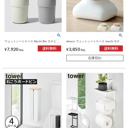
ウェットシートケース Mochi Bin モチビン 2
ideaco ウェットシートケース mochi モチ |
個セット | インテリア雑貨・ウェットティッ
インテリア雑貨・ウェットティッシュケース
7,920
3,850
シュケース
¥
¥
税込
税込
在庫切れ