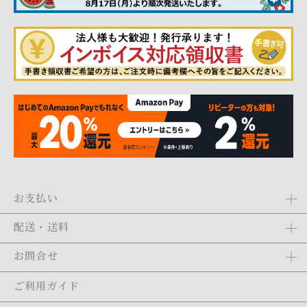
お支払い
Amazon Pay、クレジットカード、代金引換、あと払い(ペイディ)、銀
配送・送料
行振込がご利用になれます。詳しくは
ご利用ガイド
をご利用くださ
い。
全商品送料無料
(北海道・沖縄・離島を除く)
お問合せ
ご注文の翌日から1～2日営業日以内に発送いたします。ご注文の混雑
状況によって、多少前後する場合がございます。詳しくは
ご利用ガイ
メール：
shopping@monogallery.jp
ご利用ガイド
ド
をご利用ください。
TEL：
0120-155-545
(平日 9:00〜17:00)