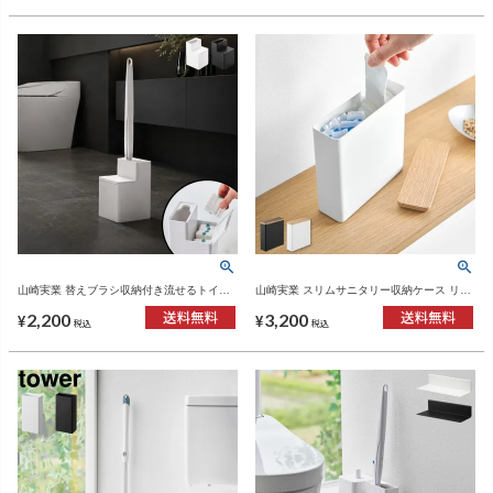
山崎実業 替えブラシ収納付き流せるトイレ
山崎実業 スリムサニタリー収納ケース リン
ブラシスタンド タワー tower | トイレ雑貨・
RIN | インテリア雑貨・リンシリーズ
2,200
3,200
タワーシリーズ
¥
¥
税込
税込