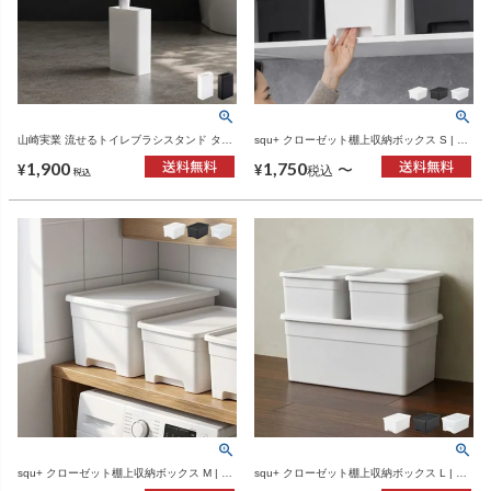
山崎実業 流せるトイレブラシスタンド タワ
squ+ クローゼット棚上収納ボックス S | イ
ー tower | トイレ雑貨・タワーシリーズ
ンテリア雑貨・収納ボックス
1,900
1,750
〜
¥
¥
税込
税込
squ+ クローゼット棚上収納ボックス M | イ
squ+ クローゼット棚上収納ボックス L | イ
ンテリア雑貨・収納ボックス
ンテリア雑貨・収納ボックス