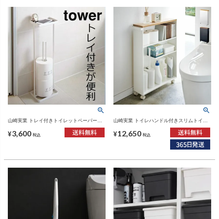
山崎実業 トレイ付きトイレットペーパース
山崎実業 トイレハンドル付きスリムトイレ
タンド タワー tower | トイレ雑貨・タワーシ
ラック タワー tower | インテリア雑貨・タワ
3,600
12,650
リーズ
ーシリーズ
¥
¥
税込
税込