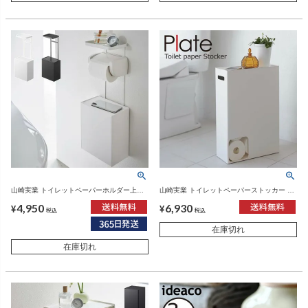
山崎実業 トイレットペーパーホルダー上ト
山崎実業 トイレットペーパーストッカー プ
レー＆収納ケース タワー tower | トイレ雑
レート plate | トイレ雑貨・収納
4,950
6,930
貨・タワーシリーズ
¥
¥
税込
税込
在庫切れ
在庫切れ