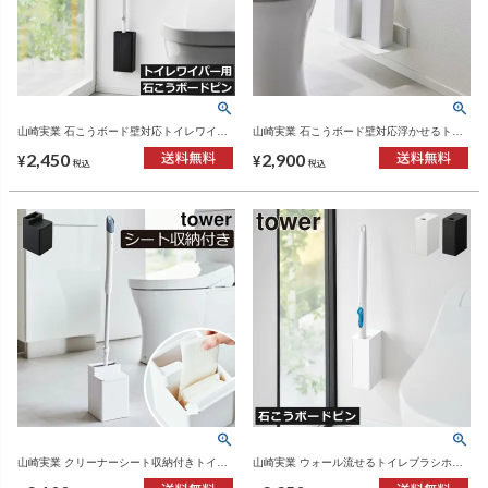
山崎実業 石こうボード壁対応トイレワイパ
山崎実業 石こうボード壁対応浮かせるトイ
ーホルダー タワー tower | インテリア雑貨・
レ棚 タワー tower | トイレ雑貨・タワーシリ
2,450
2,900
タワーシリーズ
ーズ
¥
¥
税込
税込
山崎実業 クリーナーシート収納付きトイレ
山崎実業 ウォール流せるトイレブラシホル
ワイパースタンド タワー | トイレ雑貨・タ
ダー タワー 石こうボード壁対応 tower | ト