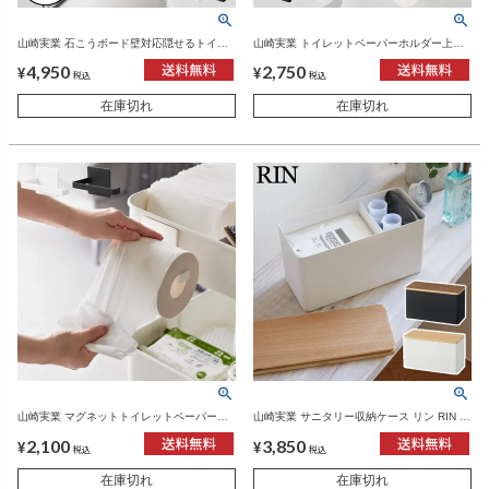
山崎実業 石こうボード壁対応隠せるトイレ
山崎実業 トイレットペーパーホルダー上ラ
ットペーパーホルダー タワー tower | トイレ
ック 2段 タワー tower | トイレ雑貨・タワー
4,950
2,750
雑貨・タワーシリーズ
シリーズ
¥
¥
税込
税込
在庫切れ
在庫切れ
山崎実業 マグネットトイレットペーパーホ
山崎実業 サニタリー収納ケース リン RIN |
ルダー タワー tower | トイレ雑貨・タワーシ
インテリア雑貨・リンシリーズ
2,100
3,850
リーズ
¥
¥
税込
税込
在庫切れ
在庫切れ