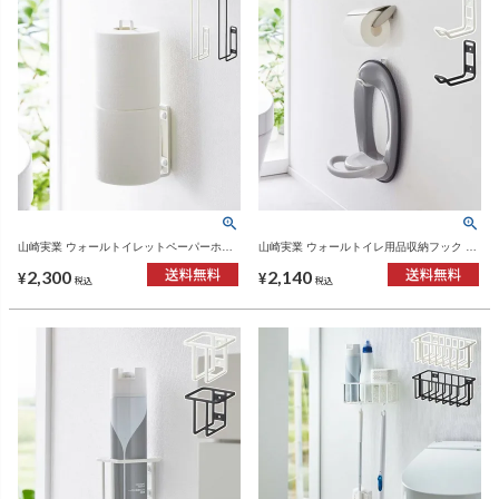
山崎実業 ウォールトイレットペーパーホル
山崎実業 ウォールトイレ用品収納フック タ
ダー タワー tower | トイレ雑貨・タワーシリ
ワー tower | トイレ雑貨・タワーシリーズ
2,300
2,140
ーズ
¥
¥
税込
税込