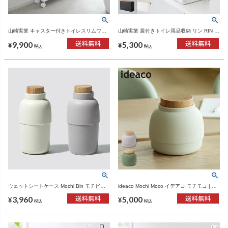
山崎実業 キャスター付きトイレスリムワゴ
山崎実業 蓋付きトイレ用品収納 リン RIN |
ン タワー 3段 tower | トイレ雑貨・タワーシ
インテリア雑貨・リンシリーズ
9,900
5,300
リーズ
¥
¥
税込
税込
ウェットシートケース Mochi Bin モチビン |
ideaco Mochi Moco イデアコ モチモコ | イ
インテリア雑貨・ウェットティッシュケース
ンテリア雑貨・ウェットティッシュケース
3,960
5,000
¥
¥
税込
税込