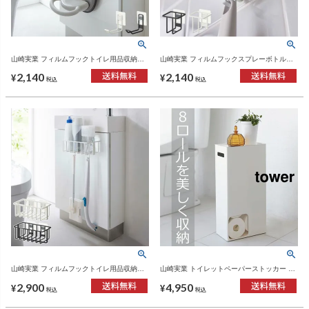
山崎実業 フィルムフックトイレ用品収納フ
山崎実業 フィルムフックスプレーボトルホ
ック タワー tower | トイレ雑貨・タワーシリ
ルダー タワー tower | トイレ雑貨・タワーシ
2,140
2,140
ーズ
リーズ
¥
¥
税込
税込
山崎実業 フィルムフックトイレ用品収納ラ
山崎実業 トイレットペーパーストッカー タ
ック タワー tower | トイレ雑貨・タワーシリ
ワー tower | トイレ雑貨・タワーシリーズ
2,900
4,950
ーズ
¥
¥
税込
税込