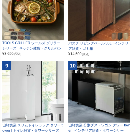
TOOLS GRILLER ツールズ グリラー
バスク リビングペール 30L | インテリ
シリーズ | キッチン雑貨・グリルパン
ア雑貨・ゴミ箱
¥
3,650
¥
14,500
(税込)
(税込)
9
10
山崎実業 スリムトイレラック タワー t
山崎実業 分別ダストワゴン タワー tow
ower | トイレ雑貨・タワーシリーズ
er | インテリア雑貨・タワーシリー