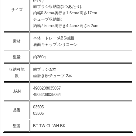
(内寸)
歯ブラシ収納部(1つあたり):
サイズ
約幅0.8cm×奥行き1.5cm×高さ17cm
チューブ収納部:
約幅7.5cm×奥行き4.4cm×高さ5.2cm
本体・トレー:ABS樹脂
素材
底面キャップ:シリコーン
重量
約260g
収納可能
歯ブラシ:5本
数
歯磨き粉チューブ:2本
4903208035057
JAN
4903208035064
03505
品番
03506
型番
BT-TW CL WH BK