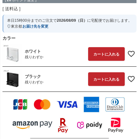
[
26
ポイント進呈 ]
送料込
本日
15時00分
までのご注文で
2026/08/09（日）
に
宅配便
でお届けします。
東京都
お届け先を変更
カラー
ホワイト
カートに入れる
残りわずか
ブラック
カートに入れる
残りわずか