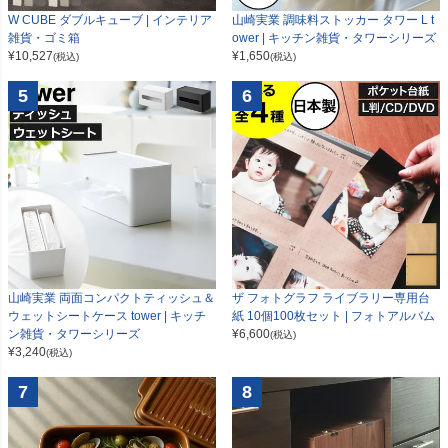
W CUBE ダブルキューブ | インテリア
山崎実業 調味料ストッカー タワー L t
雑貨・ゴミ箱
ower | キッチン雑貨・タワーシリーズ
¥
10,527
¥
1,650
(税込)
(税込)
5
6
山崎実業 両面コンパクトティッシュ＆
ザ フォトグラフ ライブラリー専用台
ウェットシートケース tower | キッチ
紙 10個100枚セット | フォトアルバム
ン雑貨・タワーシリーズ
¥
6,600
(税込)
¥
3,240
(税込)
7
8