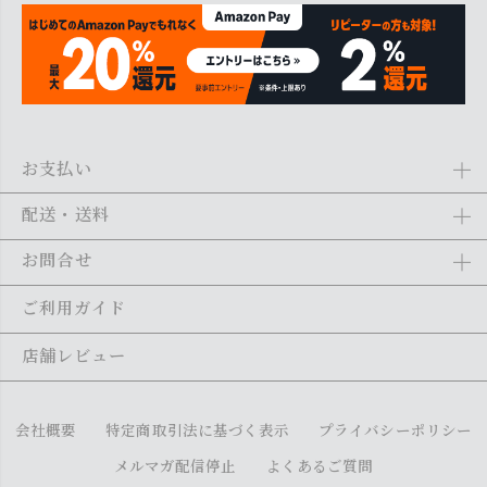
お支払い
Amazon Pay、クレジットカード、代金引換、あと払い(ペイディ)、銀
配送・送料
行振込がご利用になれます。詳しくは
ご利用ガイド
をご利用くださ
い。
全商品送料無料
(北海道・沖縄・離島を除く)
お問合せ
ご注文の翌日から1～2日営業日以内に発送いたします。ご注文の混雑
状況によって、多少前後する場合がございます。詳しくは
ご利用ガイ
メール：
shopping@monogallery.jp
ご利用ガイド
ド
をご利用ください。
TEL：
0120-155-545
(平日 9:00〜17:00)
メールの返信につきましては、1～2営業日以内にさせていただいてお
店舗レビュー
ります。
会社概要
特定商取引法に基づく表示
プライバシーポリシー
メルマガ配信停止
よくあるご質問