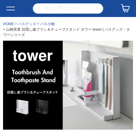
HOME
バスグッズ
バス小物
山崎実業 目隠し歯ブラシ＆チューブスタンド タワー tower | バスグッズ・タ
ワーシリーズ