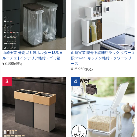
山崎実業 分別ゴミ袋ホルダー LUCE
山崎実業 隠せる調味料ラック タワー 2
ルーチェ | インテリア雑貨・ゴミ箱
段 tower | キッチン雑貨・タワーシリ
¥
3,960
ーズ
(税込)
¥
15,950
(税込)
3
4