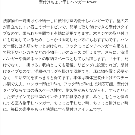
壁付けちょい干しハンガー tower
洗濯物の一時掛けや小物干しに便利な室内物干しハンガーです。壁の穴
が目立ちにくい石こうボードピンで、簡単に取り付けできる壁付けタイ
プなので、限られた空間でも有効に活用できます。木ネジでの取り付け
にも対応しているため、しっかり固定したい方にもおすすめです。ハン
ガー部には衣類をサッと掛けられ、フックにはピンチハンガーを吊るし
て靴下やハンカチなどの小物干しがスムーズに行えます。さらに、洗濯
ハンガーや洗濯ネットの収納スペースとしても活躍します。「干す」だ
けでなく、「掛ける」収納としても活躍。リビングに設置すれば、壁付
けタイプなので、洋服やバッグを掛けて収納でき、床に物を置く必要が
なく、生活空間をすっきりと保てます。本体は粉体塗装仕上げのスチー
ル製で丈夫。ハンガー部は1.5kg、フック部は2kgまで対応可能。壁付け
タイプならではの省スペース性で、耐久性がありながらも、すっきりと
したデザインでお部屋のインテリアに馴染みます。暮らしをもっと快適
にする室内物干しハンガー。ちょっと干したい時、ちょっと掛けたい時
に、毎日の家事をもっと快適にする壁付けアイテムです。