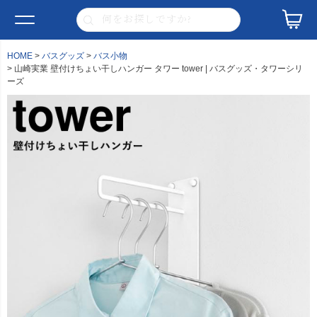
HOME
バスグッズ
バス小物
山崎実業 壁付けちょい干しハンガー タワー tower | バスグッズ・タワーシリ
ーズ