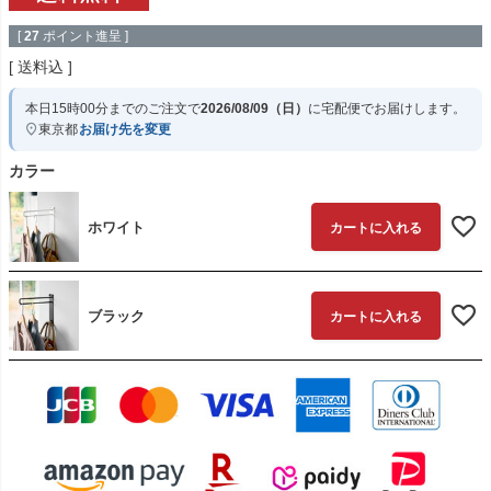
[
27
ポイント進呈 ]
送料込
本日
15時00分
までのご注文で
2026/08/09（日）
に
宅配便
でお届けします。
東京都
お届け先を変更
カラー
ホワイト
カートに入れる
ブラック
カートに入れる