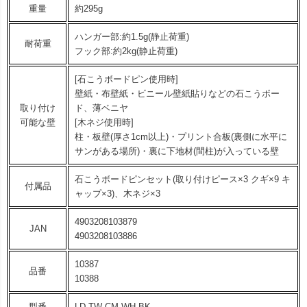
重量
約295g
ハンガー部:約1.5g(静止荷重)
耐荷重
フック部:約2kg(静止荷重)
[石こうボードピン使用時]
壁紙・布壁紙・ビニール壁紙貼りなどの石こうボー
取り付け
ド、薄ベニヤ
可能な壁
[木ネジ使用時]
柱・板壁(厚さ1cm以上)・プリント合板(裏側に水平に
サンがある場所)・裏に下地材(間柱)が入っている壁
石こうボードピンセット(取り付けピース×3 クギ×9 キ
付属品
ャップ×3)、木ネジ×3
4903208103879
JAN
4903208103886
10387
品番
10388
型番
LD-TW CM WH BK