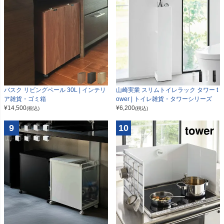
山崎実業 スリムトイレラック タワー t
バスク リビングペール 30L | インテリ
ower | トイレ雑貨・タワーシリーズ
ア雑貨・ゴミ箱
¥
6,200
¥
14,500
(税込)
(税込)
9
10