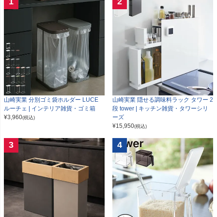
1
2
山崎実業 分別ゴミ袋ホルダー LUCE
山崎実業 隠せる調味料ラック タワー 2
ルーチェ | インテリア雑貨・ゴミ箱
段 tower | キッチン雑貨・タワーシリ
¥
3,960
ーズ
(税込)
¥
15,950
(税込)
3
4