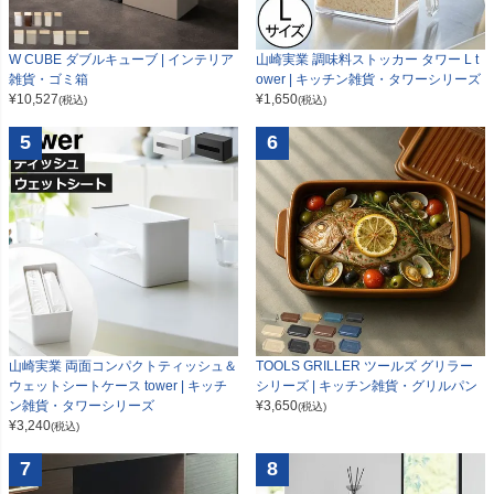
W CUBE ダブルキューブ | インテリア
山崎実業 調味料ストッカー タワー L t
雑貨・ゴミ箱
ower | キッチン雑貨・タワーシリーズ
¥
10,527
¥
1,650
(税込)
(税込)
5
6
山崎実業 両面コンパクトティッシュ＆
TOOLS GRILLER ツールズ グリラー
ウェットシートケース tower | キッチ
シリーズ | キッチン雑貨・グリルパン
ン雑貨・タワーシリーズ
¥
3,650
(税込)
¥
3,240
(税込)
7
8