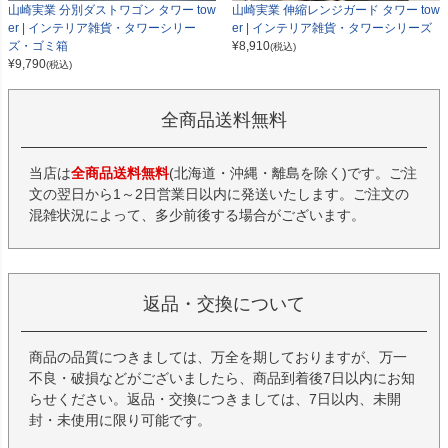
山崎実業 分別ダストワゴン タワー tow
山崎実業 伸縮レンジガード タワー tow
er | インテリア雑貨・タワーシリー
er | インテリア雑貨・タワーシリーズ
ズ・ゴミ箱
¥
8,910
(税込)
¥
9,790
(税込)
全商品送料無料
当店は
全商品送料無料
(北海道・沖縄・離島を除く)です。ご注
文の翌日から1～2日営業日以内に発送いたします。ご注文の
混雑状況によって、多少前後する場合がございます。
返品・交換について
商品の品質につきましては、万全を期しておりますが、万一
不良・破損などがございましたら、商品到着後7日以内にお知
らせください。返品・交換につきましては、7日以内、未開
封・未使用に限り可能です。