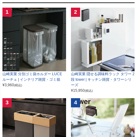
1
2
山崎実業 分別ゴミ袋ホルダー LUCE
山崎実業 隠せる調味料ラック タワー 2
ルーチェ | インテリア雑貨・ゴミ箱
段 tower | キッチン雑貨・タワーシリ
¥
3,960
ーズ
(税込)
¥
15,950
(税込)
3
4