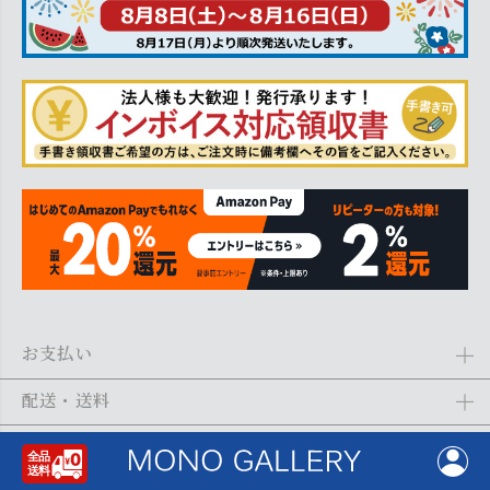
お支払い
Amazon Pay、クレジットカード、代金引換、あと払い(ペイディ)、銀
配送・送料
行振込がご利用になれます。詳しくは
ご利用ガイド
をご利用くださ
い。
全商品送料無料
(北海道・沖縄・離島を除く)
お問合せ
ご注文の翌日から1～2日営業日以内に発送いたします。ご注文の混雑