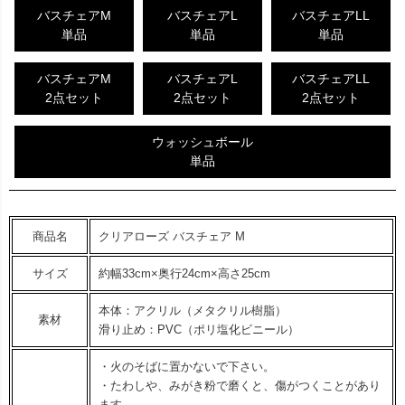
バスチェアM
バスチェアL
バスチェアLL
単品
単品
単品
バスチェアM
バスチェアL
バスチェアLL
2点セット
2点セット
2点セット
ウォッシュボール
単品
商品名
クリアローズ バスチェア M
サイズ
約幅33cm×奥行24cm×高さ25cm
本体：アクリル（メタクリル樹脂）
素材
滑り止め：PVC（ポリ塩化ビニール）
・火のそばに置かないで下さい。
・たわしや、みがき粉で磨くと、傷がつくことがあり
ます。