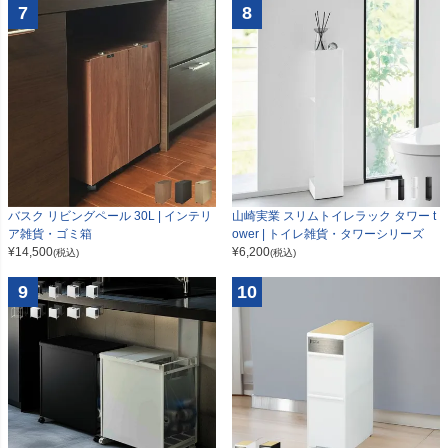
7
8
山崎実業 スリムトイレラック タワー t
バスク リビングペール 30L | インテリ
ower | トイレ雑貨・タワーシリーズ
ア雑貨・ゴミ箱
¥
6,200
¥
14,500
(税込)
(税込)
9
10