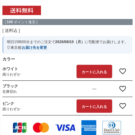
[
100
ポイント進呈 ]
送料込
明日
15時00分
までのご注文で
2026/08/10（月）
に
宅配便
でお届けします。
東京都
お届け先を変更
カラー
ホワイト
カートに入れる
残りわずか
ブラック
—
在庫切れ
ピンク
カートに入れる
残りわずか