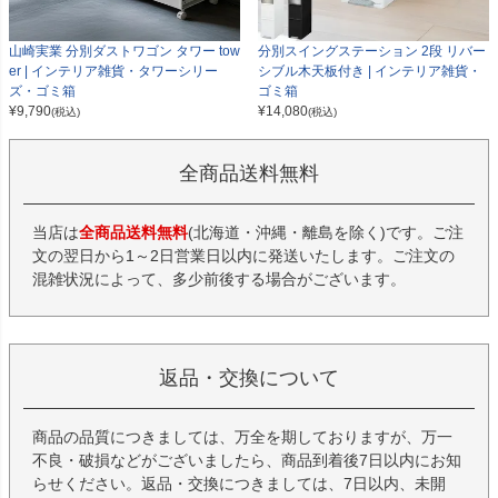
山崎実業 分別ダストワゴン タワー tow
分別スイングステーション 2段 リバー
er | インテリア雑貨・タワーシリー
シブル木天板付き | インテリア雑貨・
ズ・ゴミ箱
ゴミ箱
¥
9,790
¥
14,080
(税込)
(税込)
全商品送料無料
当店は
全商品送料無料
(北海道・沖縄・離島を除く)です。ご注
文の翌日から1～2日営業日以内に発送いたします。ご注文の
混雑状況によって、多少前後する場合がございます。
返品・交換について
商品の品質につきましては、万全を期しておりますが、万一
不良・破損などがございましたら、商品到着後7日以内にお知
らせください。返品・交換につきましては、7日以内、未開