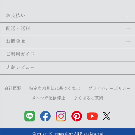
お支払い
Amazon Pay、クレジットカード、代金引換、あと払い(ペイディ)、銀
配送・送料
行振込がご利用になれます。詳しくは
ご利用ガイド
をご利用くださ
い。
全商品送料無料
(北海道・沖縄・離島を除く)
お問合せ
ご注文の翌日から1～2日営業日以内に発送いたします。ご注文の混雑
状況によって、多少前後する場合がございます。詳しくは
ご利用ガイ
メール：
shopping@monogallery.jp
ご利用ガイド
ド
をご利用ください。
TEL：
0120-155-545
(平日 9:00〜17:00)
メールの返信につきましては、1～2営業日以内にさせていただいてお
店舗レビュー
ります。
会社概要
特定商取引法に基づく表示
プライバシーポリシー
メルマガ配信停止
よくあるご質問
Copyright (C) monogallery All Right Reserved