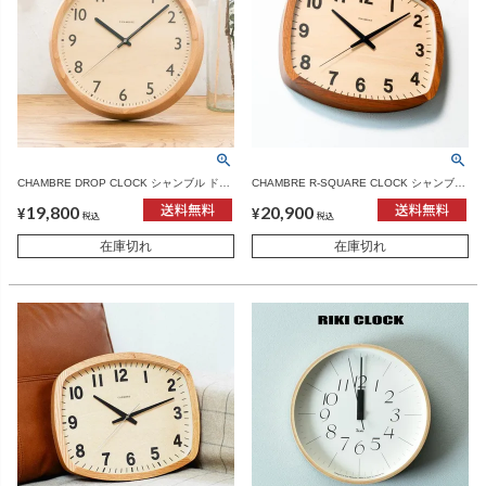
CHAMBRE DROP CLOCK シャンブル ドロ
CHAMBRE R-SQUARE CLOCK シャンブル
ップクロック オーク | インテリア雑貨・掛
アールスクエアクロック ウォルナット | イ
19,800
20,900
け時計
ンテリア雑貨・掛け時計
¥
¥
税込
税込
在庫切れ
在庫切れ