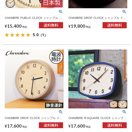
CHAMBRE PUBLIC CLOCK シャンブル パ
CHAMBRE DROP CLOCK シャンブル ドロ
ブリッククロック | インテリア雑貨・電波時
ップクロック ウォルナット | インテリア雑
15,400
19,800
計
貨・掛け時計
¥
¥
税込
税込
5.0
（1）
CHAMBRE DROP CLOCK シャンブル ドロ
CHAMBRE R-SQUARE CLOCK シャンブル
ップクロック ウォームグレイ | インテリア
アールスクエアクロック | インテリア雑貨・
17,600
17,600
雑貨・掛け時計
掛け時計
¥
¥
税込
税込