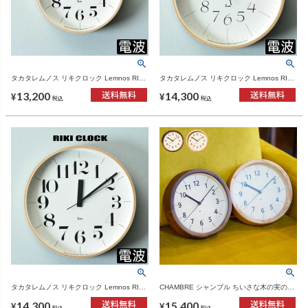
タカタレムノス リキクロック Lemnos RIKI
タカタレムノス リキクロック Lemnos RIKI
CLOCK RC WR 20-02 | インテリア雑貨・掛
CLOCK RC WR 08-26 | インテリア雑貨・掛
13,200
14,300
け時計
け時計
¥
¥
税込
税込
タカタレムノス リキクロック Lemnos RIKI
CHAMBRE シャンブル ちいさな木の実のか
CLOCK RC WR 08-27 | インテリア雑貨・掛
け時計 | インテリア雑貨・掛け時計
14,300
15,400
け時計
¥
¥
税込
税込