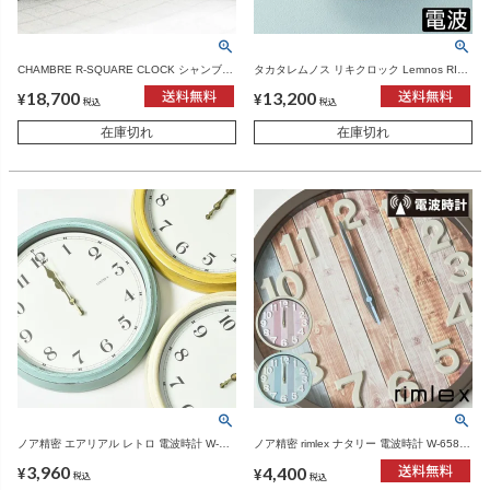
CHAMBRE R-SQUARE CLOCK シャンブル
タカタレムノス リキクロック Lemnos RIKI
アールスクエアクロック オーク | インテリ
CLOCK RC WR 20-01 | インテリア雑貨・掛
18,700
13,200
ア雑貨・掛け時計
け時計
¥
¥
税込
税込
在庫切れ
在庫切れ
ノア精密 エアリアル レトロ 電波時計 W-
ノア精密 rimlex ナタリー 電波時計 W-658 |
571 | インテリア雑貨・掛け時計
インテリア雑貨・掛け時計
3,960
4,400
¥
¥
税込
税込