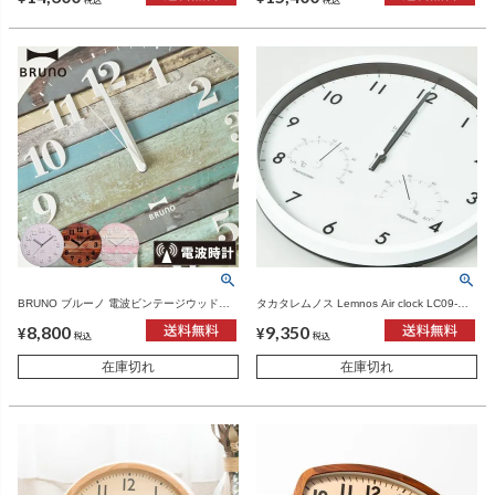
BRUNO ブルーノ 電波ビンテージウッドク
タカタレムノス Lemnos Air clock LC09-
ロック | インテリア雑貨・掛け時計
11W | インテリア雑貨・掛け時計
8,800
9,350
¥
¥
税込
税込
在庫切れ
在庫切れ