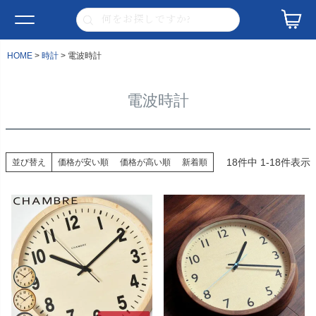
HOME
時計
電波時計
電波時計
18
件中
1
-
18
件表示
並び替え
価格が安い順
価格が高い順
新着順