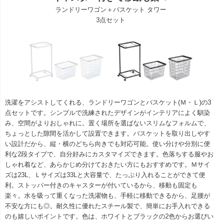
ランドリーワゴン＋バスケット タワー
3点セット
洗濯をアシストしてくれる、ランドリーワゴンとバスケット(Ｍ・Ｌ)の3
点セットです。シンプルで洗練されたデザインがインテリアによく馴染
み、空間がよりおしゃれに。置く場所を選ばないスリムなフォルムで、
ちょっとした隙間を活かして設置できます。バスケットを取り出しやす
い設計だから、縦・横のどちら向きでも対応可能。使い分けや分別に便
利な2段タイプで、自分好みにカスタマイズできます。色落ちする服やお
しゃれ着など、あらかじめ分けておきたい方にもおすすめです。Ｍサイ
ズは23L、Ｌサイズは33Lと大容量で、たっぷり入れることができて便
利。ストッパー付きのキャスターが付いているから、移動も固定も
楽々。水を吸って重くなった洗濯物も、手軽に移動できるから、足腰が
不安な方にも◎。耐久性に優れたスチール製で、簡単にお手入れできる
のも嬉しいポイントです。色は、ホワイトとブラックの2色からお選びい