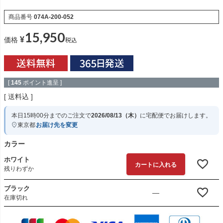
商品番号
074A-200-052
15,950
¥
税込
価格
[
145
ポイント進呈 ]
送料込
本日
15時00分
までのご注文で
2026/08/13（木）
に
宅配便
でお届けします。
東京都
お届け先を変更
カラー
ホワイト
カートに入れる
残りわずか
ブラック
—
在庫切れ