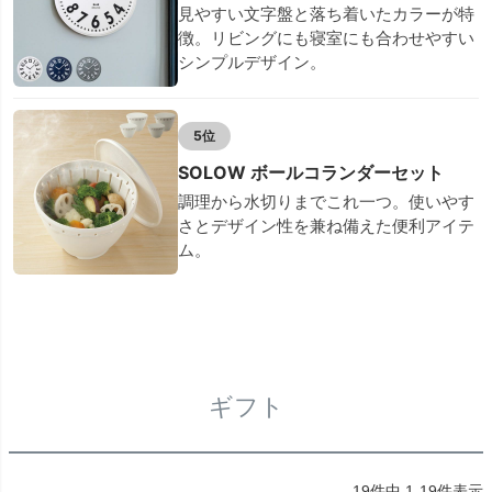
見やすい文字盤と落ち着いたカラーが特
徴。リビングにも寝室にも合わせやすい
シンプルデザイン。
5位
SOLOW ボールコランダーセット
調理から水切りまでこれ一つ。使いやす
さとデザイン性を兼ね備えた便利アイテ
ム。
ギフト
19
件中
1
-
19
件表示