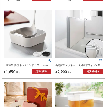
山崎実業 陶器 お玉スタンド タワー tower |
山崎実業 マグネット 風呂蓋ドライハンガー
キッチン雑貨・タワーシリーズ
タワー 断熱タイプ対応 tower | バスグッズ・
1,650
2,900
タワーシリーズ
¥
¥
税込
税込