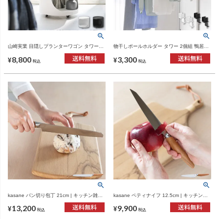
山崎実業 目隠しプランターワゴン タワー
物干しポールホルダー タワー 2個組 鴨居コ
tower | インテリア雑貨・タワーシリーズ
ーナー用 tower | バスグッズ・タワーシリー
8,800
3,300
ズ
¥
¥
税込
税込
kasane パン切り包丁 21cm | キッチン雑
kasane ペティナイフ 12.5cm | キッチン雑
貨・包丁
貨・包丁
13,200
9,900
¥
¥
税込
税込