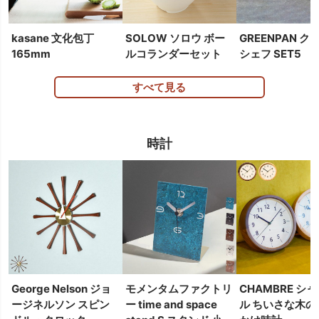
kasane 文化包丁
SOLOW ソロウ ボー
GREENPAN ク
165mm
ルコランダーセット
シェフ SET5
すべて見る
時計
George Nelson ジョ
モメンタムファクトリ
CHAMBRE シ
ージネルソン スピン
ー time and space
ル ちいさな木の