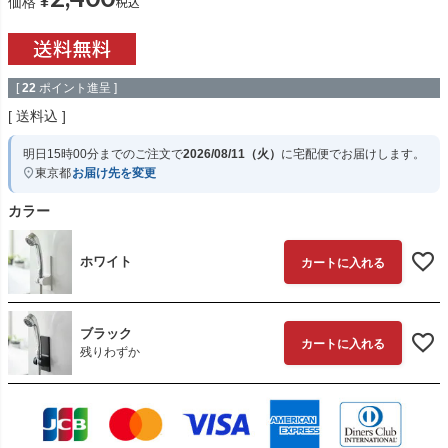
¥
税込
価格
[
22
ポイント進呈 ]
送料込
明日
15時00分
までのご注文で
2026/08/11（火）
に
宅配便
でお届けします。
東京都
お届け先を変更
カラー
ホワイト
カートに入れる
ブラック
カートに入れる
残りわずか