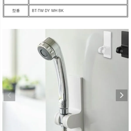
型番
BT-TW DY WH BK