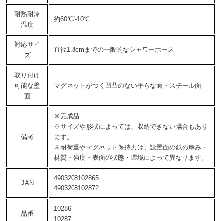
耐熱耐冷
約60℃/-10℃
温度
対応サイ
直径1.8cmまでの一般的なシャワーホース
ズ
取り付け
可能な壁
マグネットがつく凹凸のない平らな面・スチール面
面
※完成品
※サイズや形状によっては、収納できない場合もあり
備考
ます。
※耐荷重やマグネット保持力は、設置面の鉄の厚み・
材質・強度・表面の状態・環境によって異なります。
4903208102865
JAN
4903208102872
10286
品番
10287