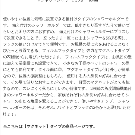
マグネットシャワーホルダー tower
使いやすい位置に気軽に設置できる後付けタイプのシャワーホルダーで
す。 備え付けのシャワーホルダーでは、低すぎたり高すぎたりで使いづ
らいとお困りの方におすすめ。 備え付けのシャワーホルダーにプラスし
て設置できることで、 立ったまま・座ったままシャワーを浴びる際に、
フックの使い分けができて便利です。 お風呂の壁に穴をあけることなく
ぴたっと設置できる、フィルムフックタイプと 強力なマグネットタイプ
の2種類からお選びいただけます。 フィルムフックタイプは、お風呂の壁
に加えて浴室横にも設置できて、 小さなお子様やペットのシャワーの際
にとても便利です。タイル面に◎。 マグネットタイプは付け外しが簡単
なので、位置の微調整はもちろん、 使用する人の身長や好みに合わせ
て、その場で貼りなおすことができます。 背面のマグネットがとても強
力なので、ズレにくく落ちにくいのが特徴です。 3段階の角度調節機能付
きのシャワーホルダーだから、家族それぞれの身長や好みに合わせて シ
ャワーのあたる角度を変えることができて、使いやすさアップ。 シャワ
ーホルダーの色は、それぞれホワイトとブラックの2色からお選びいただ
けます。
※こちらは【マグネット】タイプの商品ぺージです。