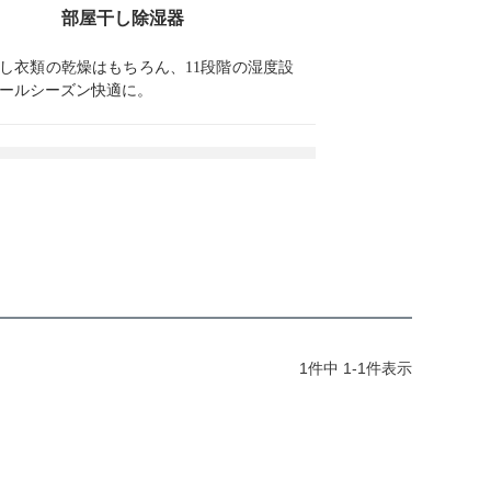
部屋干し除湿器
し衣類の乾燥はもちろん、11段階の湿度設
ールシーズン快適に。
1
件中
1
-
1
件表示