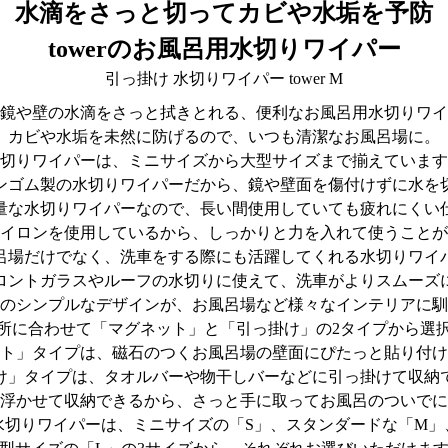
水滴をさっと切ってカビや水垢を予防
towerのお風呂用水切りワイパー
引っ掛け 水切りワイパー tower M
鏡や壁の水滴をさっと拭きとれる、便利なお風呂用水切りワイ
カビや水垢を未然に防げるので、いつも清潔なお風呂場に。
切りワイパーは、ミニサイズから大型サイズまで揃えています
ンゴム製の水切りワイパーだから、鏡や壁面を傷付けずに水を
量な水切りワイパーなので、長い間使用していても疲れにくい
イロンを使用しているから、しっかりと力を入れて使うことが
呂場だけでなく、洗車をする際にも活躍してくれる水切りワイ
ロントガラスやルーフの水切りに使えて、洗車がよりスムーズ
のシンプルなデザインが、お風呂場など様々なインテリアに馴
所に合わせて「マグネット」と「引っ掛け」の2タイプから選
ト」タイプは、磁石のつくお風呂場の壁面にぴたっと貼り付け
け」タイプは、タオルバーや物干しバーなどに引っ掛けて収納
浮かせて収納できるから、さっと手に取ってお風呂のついでに
水切りワイパーは、ミニサイズの「S」、スタンダードな「M」