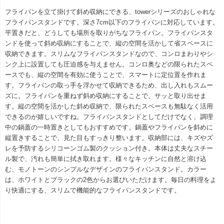
フライパンを立て掛けて斜め収納にできる、towerシリーズのおしゃれな
フライパンスタンドです。深さ7cm以下のフライパンに対応しています。
平置きだと、どうしても場所を取りがちなフライパン。フライパンスタ
ンドを使って斜め収納にすることで、縦の空間を活かして省スペースに
収納できます。スリムなフライパンスタンドなので、コンロまわりやシ
ンク上に設置しても圧迫感を与えません。コンロ奥などの限られたスペ
ースでも、縦の空間を有効に使うことで、スマートに定位置を作れま
す。フライパンの取っ手を浮かせて収納できるため、出し入れもスムー
ズに。フライパンを重ねず斜め収納にすることで、サッと取り出せま
す。縦の空間を活かした斜め収納で、限られたスペースも無駄なく活用
できるのが嬉しいですね。フライパンスタンドとしてだけでなく、調理
中の鍋蓋の一時置きとしてもおすすめです。鍋蓋やフライパンを斜めに
縦置きすることで、見た目もすっきり整います。収納部には、キズやズ
レを予防するシリコーンゴム製のクッション付き。本体は丈夫なスチー
ル製で、汚れも簡単に拭き取れます。様々なキッチンに自然と溶け込
む、モノトーンのシンプルなデザインのフライパンスタンド。カラー
は、ホワイトとブラックの2色からお選びいただけます。毎日の料理をよ
り快適にする、スリムで機能的なフライパンスタンドです。