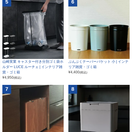
5
6
山崎実業 キャスター付き分別ゴミ袋ホ
ぶんぶくテーパーバケット 小 | インテ
ルダー LUCE ルーチェ | インテリア雑
リア雑貨・ゴミ箱
貨・ゴミ箱
¥
4,400
(税込)
¥
4,950
(税込)
7
8