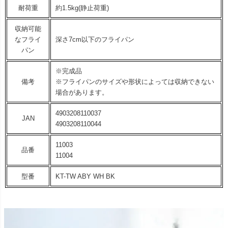
耐荷重
約1.5kg(静止荷重)
収納可能
なフライ
深さ7cm以下のフライパン
パン
※完成品
備考
※フライパンのサイズや形状によっては収納できない
場合があります。
4903208110037
JAN
4903208110044
11003
品番
11004
型番
KT-TW ABY WH BK