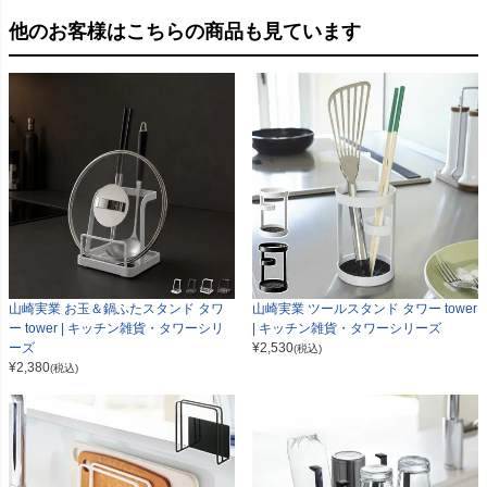
他のお客様はこちらの商品も見ています
山崎実業 お玉＆鍋ふたスタンド タワ
山崎実業 ツールスタンド タワー tower
ー tower | キッチン雑貨・タワーシリ
| キッチン雑貨・タワーシリーズ
ーズ
¥
2,530
(税込)
¥
2,380
(税込)