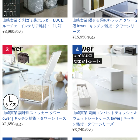
山崎実業 分別ゴミ袋ホルダー LUCE
山崎実業 隠せる調味料ラック タワー 2
ルーチェ | インテリア雑貨・ゴミ箱
段 tower | キッチン雑貨・タワーシリ
¥
3,960
ーズ
(税込)
¥
15,950
(税込)
3
4
山崎実業 調味料ストッカー タワー L t
山崎実業 両面コンパクトティッシュ＆
ower | キッチン雑貨・タワーシリーズ
ウェットシートケース tower | キッチ
¥
1,650
ン雑貨・タワーシリーズ
(税込)
¥
3,240
(税込)