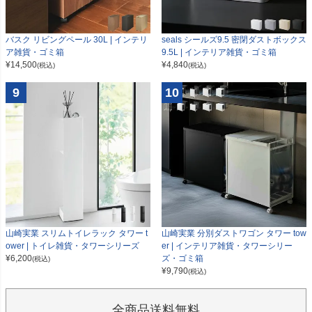
seals シールズ9.5 密閉ダストボックス
バスク リビングペール 30L | インテリ
9.5L | インテリア雑貨・ゴミ箱
ア雑貨・ゴミ箱
¥
4,840
¥
14,500
(税込)
(税込)
9
10
山崎実業 スリムトイレラック タワー t
山崎実業 分別ダストワゴン タワー tow
ower | トイレ雑貨・タワーシリーズ
er | インテリア雑貨・タワーシリー
¥
6,200
ズ・ゴミ箱
(税込)
¥
9,790
(税込)
全商品送料無料