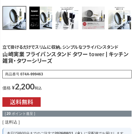
立て掛けるだけでスリムに収納。シンプルなフライパンスタンド
山崎実業 フライパンスタンド タワー tower | キッチン
雑貨・タワーシリーズ
商品番号
074A-999463
2,200
¥
税込
価格
[
20
ポイント進呈 ]
送料込
本日
15時00分
までのご注文で
2026/08/11（火）
に
宅配便
でお届けします。