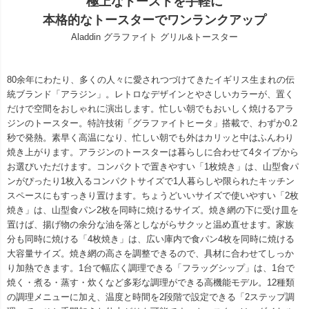
極上なトーストを手軽に
本格的なトースターでワンランクアップ
Aladdin グラファイト グリル&トースター
80余年にわたり、多くの人々に愛されつづけてきたイギリス生まれの伝
統ブランド「アラジン」。レトロなデザインとやさしいカラーが、置く
だけで空間をおしゃれに演出します。忙しい朝でもおいしく焼けるアラ
ジンのトースター。特許技術「グラファイトヒータ」搭載で、わずか0.2
秒で発熱。素早く高温になり、忙しい朝でも外はカリッと中はふんわり
焼き上がります。アラジンのトースターは暮らしに合わせて4タイプから
お選びいただけます。コンパクトで置きやすい「1枚焼き」は、山型食パ
ンがぴったり1枚入るコンパクトサイズで1人暮らしや限られたキッチン
スペースにもすっきり置けます。ちょうどいいサイズで使いやすい「2枚
焼き」は、山型食パン2枚を同時に焼けるサイズ。焼き網の下に受け皿を
置けば、揚げ物の余分な油を落としながらサクッと温め直せます。家族
分も同時に焼ける「4枚焼き」は、広い庫内で食パン4枚を同時に焼ける
大容量サイズ。焼き網の高さを調整できるので、具材に合わせてしっか
り加熱できます。1台で幅広く調理できる「フラッグシップ」は、1台で
焼く・煮る・蒸す・炊くなど多彩な調理ができる高機能モデル。12種類
の調理メニューに加え、温度と時間を2段階で設定できる「2ステップ調