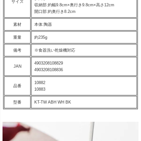
サイズ
収納部:約幅9.8cm×奥行き9.8cm×高さ12cm
開口部:約奥行き8.2cm
素材
本体:陶器
重量
約235g
備考
※食器洗い乾燥機対応
4903208108829
JAN
4903208108836
10882
品番
10883
型番
KT-TW ABH WH BK