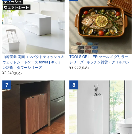
山崎実業 両面コンパクトティッシュ＆
TOOLS GRILLER ツールズ グリラー
ウェットシートケース tower | キッチ
シリーズ | キッチン雑貨・グリルパン
ン雑貨・タワーシリーズ
¥
3,650
(税込)
¥
3,240
(税込)
7
8