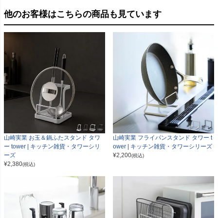
他のお客様はこちらの商品も見ています
山崎実業 お玉＆鍋ふたスタンド タワ
山崎実業 フライパンスタンド タワー t
ー tower | キッチン雑貨・タワーシリ
ower | キッチン雑貨・タワーシリーズ
ーズ
¥
2,200
(税込)
¥
2,380
(税込)