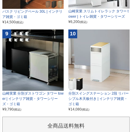
山崎実業 スリムトイレラック タワー t
バスク リビングペール 30L | インテリ
ower | トイレ雑貨・タワーシリーズ
ア雑貨・ゴミ箱
¥
6,200
¥
14,500
(税込)
(税込)
9
10
山崎実業 分別ダストワゴン タワー tow
分別スイングステーション 2段 リバー
er | インテリア雑貨・タワーシリー
シブル木天板付き | インテリア雑貨・
ズ・ゴミ箱
ゴミ箱
¥
9,790
¥
14,080
(税込)
(税込)
全商品送料無料