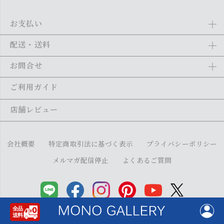
お支払い
Amazon Pay、クレジットカード、代金引換、あと払い(ペイディ)、銀
配送・送料
行振込がご利用になれます。詳しくは
ご利用ガイド
をご利用くださ
い。
全商品送料無料
(北海道・沖縄・離島を除く)
お問合せ
ご注文の翌日から1～2日営業日以内に発送いたします。ご注文の混雑
状況によって、多少前後する場合がございます。詳しくは
ご利用ガイ
メール：
shopping@monogallery.jp
ご利用ガイド
ド
をご利用ください。
TEL：
0120-155-545
(平日 9:00〜17:00)
メールの返信につきましては、1～2営業日以内にさせていただいてお
店舗レビュー
ります。
会社概要
特定商取引法に基づく表示
プライバシーポリシー
メルマガ配信停止
よくあるご質問
Copyright (C) monogallery All Right Reserved