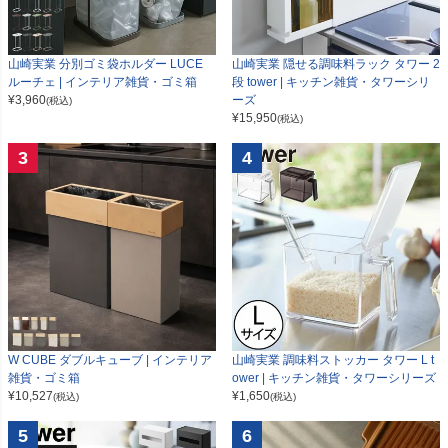
山崎実業 分別ゴミ袋ホルダー LUCE
山崎実業 隠せる調味料ラック タワー 2
ルーチェ | インテリア雑貨・ゴミ箱
段 tower | キッチン雑貨・タワーシリ
¥
3,960
ーズ
(税込)
¥
15,950
(税込)
3
4
W CUBE ダブルキューブ | インテリア
山崎実業 調味料ストッカー タワー L t
雑貨・ゴミ箱
ower | キッチン雑貨・タワーシリーズ
¥
10,527
¥
1,650
(税込)
(税込)
5
6