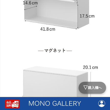
▽
購入欄へ