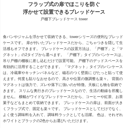
フラップ式の扉でほこりを防ぐ
浮かせて設置できるブレッドケース
戸棚下ブレッドケース tower
食パンやジャムを浮かせて収納できる、towerシリーズの便利なブレッド
ケースです。 扉が付いたブレッドケースだから、ごちゃつきを隠して生
活感もオフできます。 ブレッドケースの設置方法は、「戸棚下」と「マ
グネット」の2タイプから選べます。 「戸棚下」タイプのパンケースは、
吊り戸棚の棚板に差し込むだけで設置可能。 戸棚下のデッドスペースを
有効的に活用することができます。 「マグネット」タイプのパンケース
は、冷蔵庫やキッチンパネルなど、磁石のつく壁面に ぴたっと貼って使
えます。何度も貼りなおせるので、高さや位置の微調整も楽々。 背面の
マグネットは強力で、ズレや落下に強いのが特徴。天板にも物を収納で
きます。 スリムな奥行きのブレッドケースなので、生活の動線を邪魔し
ません。 横幅がワイドなブレッドケースだから、コーヒーや紅茶、お茶
菓子などもまとめて収納できます。 ブレッドケースの扉は、前面が大き
くフラップ式で、固定も楽々です。 ブレッドケースとしてだけでなく、
よく使う調味料を入れて、調味料ラックとしても活躍。 色は、それぞれ
ホワイトとブラックの2色からお選びいただけます。