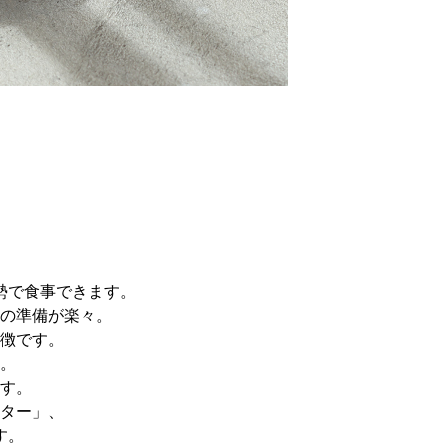
勢で食事できます。
の準備が楽々。
特徴です。
。
す。
ター」、
す。