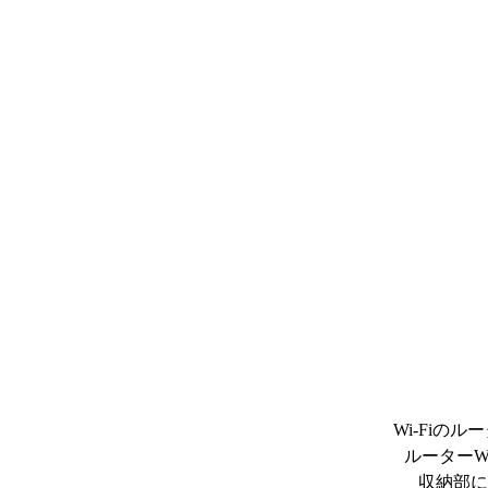
Wi-Fiの
ルーターW
収納部に