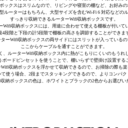
収納ボックスはスリムなので、リビングや寝室の棚など、お好み
型ルーターはもちろん、大型サイズを含むWi-Fi 6 対応などの
すっきり収納できるルーターWifi収納ボックスです。
ーWifi収納ボックスには、用途に合わせて使える棚板が付いて
段4段階と下段の計5段階で棚板の高さを調節することができま
ーターWifi収納ボックスの両サイドにはスリットが入っているの
ここからケーブルを通すことができます。
く、ルーターWifi収納ボックス内に熱がこもりにくいのもうれ
うボードピンセットを使うことで、棚いらずで壁掛け設置する
Wifi収納ボックスを浮かせて収納できるので、お掃除の際も
いて使う場合、2段までスタッキングできるので、よりコンパク
ifi収納ボックスの色は、ホワイトとブラックの2色からお選びい