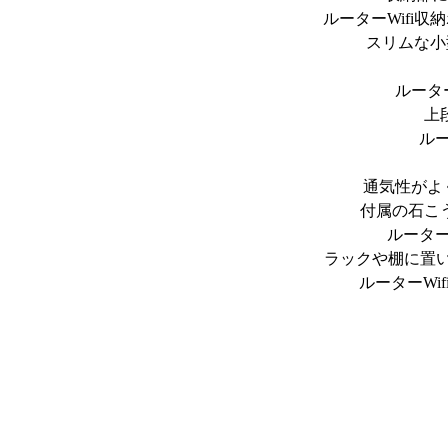
ルーターWifi
スリムな小
ルータ
上
ル
通気性がよ
付属の石こ
ルーター
ラックや棚に置
ルーターW