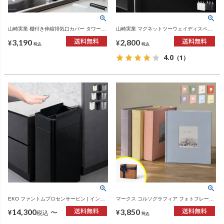
山崎実業 棚付き伸縮排気口カバー タワー
山崎実業 マグネットツーウェイディスペン
tower | キッチン雑貨・タワーシリーズ
サー タワー tower | バスグッズ・タワーシリ
3,190
2,800
ーズ
¥
¥
税込
税込
4.0
（1）
EKO ファントムプロセンサービン | インテ
マークス コルソグラフィア フォトフレーム
リア雑貨・ゴミ箱
アルバム | フォトアルバム
14,300
3,850
〜
¥
¥
税込
税込