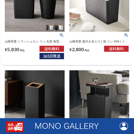
山崎実業 トラッシュカン リン 丸型 角型
山崎実業 蓋付き卓上ゴミ箱 リン RIN | イン
RIN | インテリア雑貨・リンシリーズ・ゴミ
テリア雑貨・リンシリーズ
5,830
2,800
箱
¥
¥
税込
税込