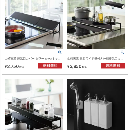
山崎実業 排気口カバー タワー tower | キッ
山崎実業 奥行ワイド棚付き伸縮排気口カバ
チン雑貨・タワーシリーズ
ー タワー tower | キッチン雑貨・タワーシリ
2,750
3,850
ーズ
¥
¥
税込
税込