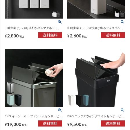
山崎実業 たっぷり洗剤が出るマグネットデ
山崎実業 たっぷり洗剤が出るディスペンサ
ィスペンサー タワー tower | バスグッズ・タ
ー タワー tower | バスグッズ・タワーシリー
2,800
2,600
ワーシリーズ
ズ
¥
¥
税込
税込
EKO イーケーオー ファントムセンサービン
EKO エックスウイングライトセンサービン
45L | インテリア雑貨・ゴミ箱
| インテリア雑貨・ゴミ箱
19,000
9,500
¥
¥
税込
税込