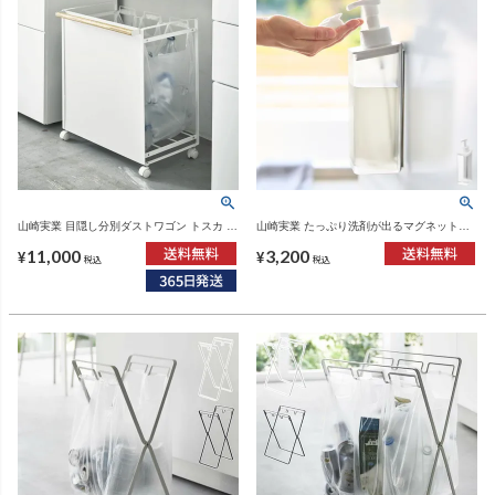
山崎実業 目隠し分別ダストワゴン トスカ 3
山崎実業 たっぷり洗剤が出るマグネットデ
分別 tosca | インテリア雑貨・トスカシリー
ィスペンサー ミスト 泡タイプ MIST | バス
11,000
3,200
ズ・ゴミ箱
グッズ・ディスペンサー
¥
¥
税込
税込