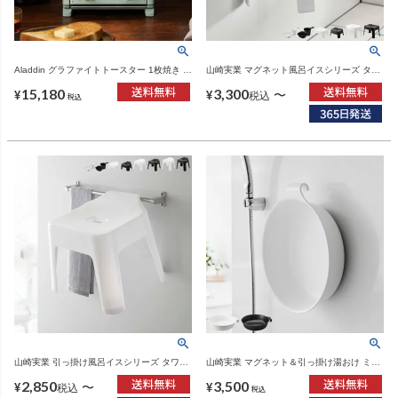
Aladdin グラファイトトースター 1枚焼き ア
山崎実業 マグネット風呂イスシリーズ タワ
ラジン | キッチン家電・トースター
ー tower SH13 SH25 | バスグッズ・タワー
15,180
3,300
シリーズ
〜
¥
¥
税込
税込
山崎実業 引っ掛け風呂イスシリーズ タワー
山崎実業 マグネット＆引っ掛け湯おけ ミス
tower SH13 SH25 SH30 | バスグッズ・タ
ト L MIST | バスグッズ・風呂おけ
2,850
3,500
ワーシリーズ
〜
¥
¥
税込
税込