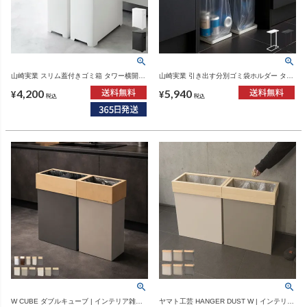
山崎実業 スリム蓋付きゴミ箱 タワー横開き
山崎実業 引き出す分別ゴミ袋ホルダー タワ
タイプ tower | ゴミ箱・タワーシリーズ
ー スリム 45L tower | インテリア雑貨・タ
4,200
5,940
ワーシリーズ・ゴミ箱
¥
¥
税込
税込
W CUBE ダブルキューブ | インテリア雑
ヤマト工芸 HANGER DUST W | インテリア