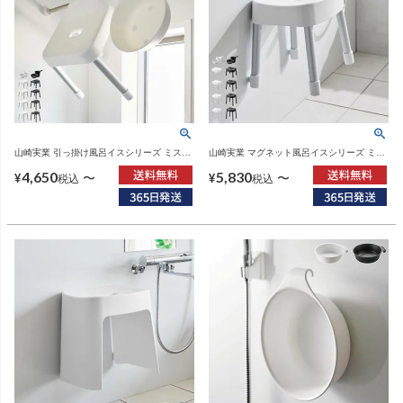
山崎実業 引っ掛け風呂イスシリーズ ミスト
山崎実業 マグネット風呂イスシリーズ ミス
MIST SH25 SH30 SH35 | バスグッズ・風呂
ト SH25 SH30 SH35 SH40 MIST | バスグ
4,650
5,830
椅子
ッズ・風呂椅子
〜
〜
¥
¥
税込
税込