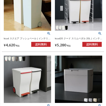
kcud スクエア プッシュペール | インテリア
kcud20 クード スリムペダル 20L | インテリ
雑貨・ゴミ箱
ア雑貨・ゴミ箱
4,620
5,280
¥
¥
税込
税込