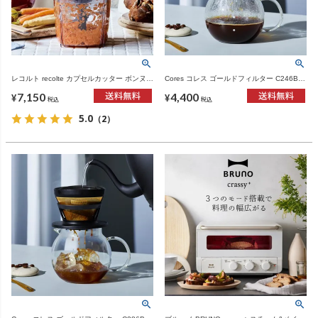
レコルト recolte カプセルカッター ボンヌ |
Cores コレス ゴールドフィルター C246BK
キッチン家電・フードプロセッサー
| キッチン用品・コーヒードリッパー
7,150
4,400
¥
¥
税込
税込
5.0
（2）