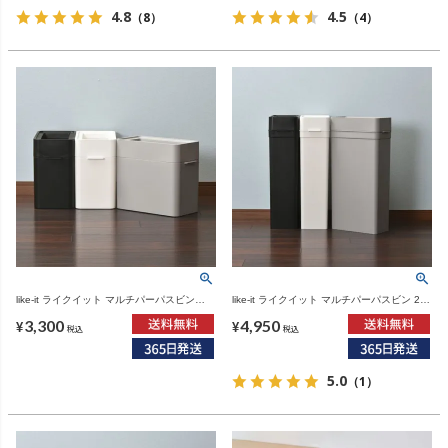
4.8
4.5
（8）
（4）
like-it ライクイット マルチパーパスビン
like-it ライクイット マルチパーパスビン 25L
9.5L | インテリア雑貨・ゴミ箱
| インテリア雑貨・ゴミ箱
3,300
4,950
¥
¥
税込
税込
5.0
（1）