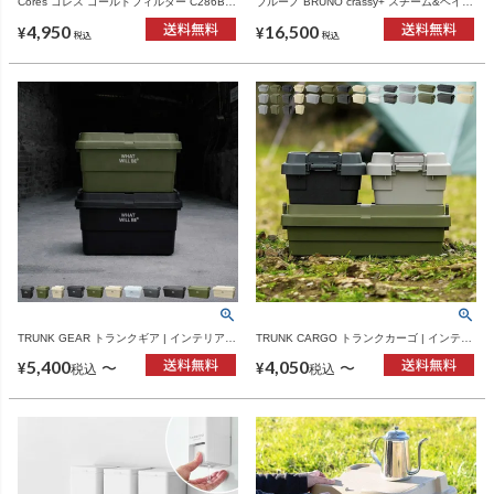
Cores コレス ゴールドフィルター C286BK
ブルーノ BRUNO crassy+ スチーム&ベイク
| キッチン用品・コーヒードリッパー
トースター | キッチン家電・トースター
4,950
16,500
¥
¥
税込
税込
TRUNK GEAR トランクギア | インテリア雑
TRUNK CARGO トランクカーゴ | インテリ
貨・収納
ア雑貨・収納
5,400
4,050
〜
〜
¥
¥
税込
税込