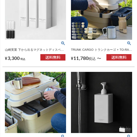
山崎実業 下から出るマグネットディスペン
TRUNK CARGO トランクカーゴ + TO-RAIL
サー タワー tower | バスグッズ・タワーシリ
セット | インテリア雑貨・収納
3,300
11,780
ーズ
〜
¥
¥
税込
税込