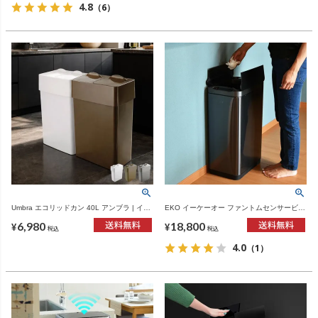
4.8
（6）
Umbra エコリッドカン 40L アンブラ | イン
EKO イーケーオー ファントムセンサービン
テリア雑貨・ゴミ箱
30L | インテリア雑貨・ゴミ箱
6,980
18,800
¥
¥
税込
税込
4.0
（1）