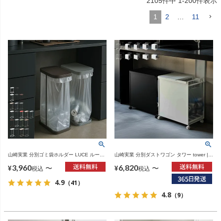
2105
件中
1
-
200
件表示
1
2
…
11
山崎実業 分別ゴミ袋ホルダー LUCE ルーチ
山崎実業 分別ダストワゴン タワー tower |
ェ | インテリア雑貨・ゴミ箱
インテリア雑貨・タワーシリーズ・ゴミ箱
3,960
6,820
〜
〜
¥
¥
税込
税込
4.9
（41）
4.8
（9）