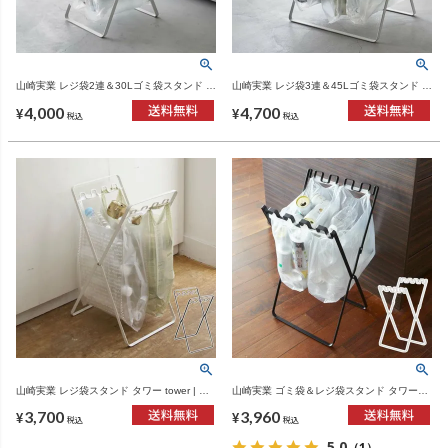
山崎実業 レジ袋2連＆30Lゴミ袋スタンド タ
山崎実業 レジ袋3連＆45Lゴミ袋スタンド タ
ワー tower | ゴミ箱・インテリア雑貨
ワー tower | インテリア雑貨・ゴミ箱
4,000
4,700
¥
¥
税込
税込
山崎実業 レジ袋スタンド タワー tower | イ
山崎実業 ゴミ袋＆レジ袋スタンド タワー
ンテリア雑貨・タワーシリーズ・ゴミ箱
tower | インテリア雑貨・タワーシリーズ・
3,700
3,960
ゴミ箱
¥
¥
税込
税込
5.0
（1）