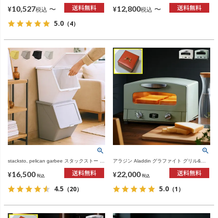
貨・ゴミ箱
雑貨・ゴミ箱
10,527
12,800
〜
〜
¥
¥
税込
税込
5.0
（4）
stacksto, pelican garbee スタックストー ペ
アラジン Aladdin グラファイト グリル&ト
リカン ガービー 38L 3個セット | インテリ
ースター 4枚焼き | キッチン家電・オーブン
16,500
22,000
ア雑貨・ゴミ箱
トースター
¥
¥
税込
税込
4.5
5.0
（20）
（1）