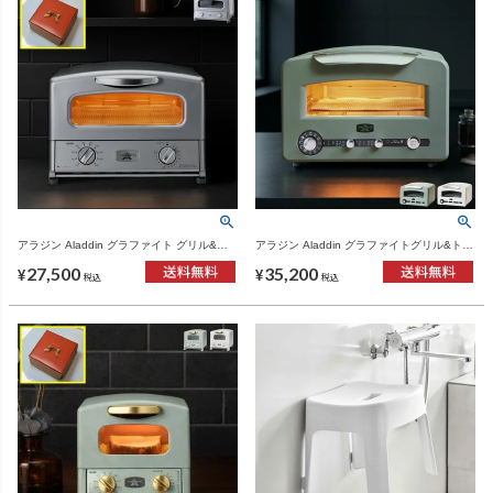
アラジン Aladdin グラファイト グリル&ト
アラジン Aladdin グラファイトグリル&トー
ースター 4枚焼き シルバー | キッチン家
スター フラッグシップモデル 新型 AET-
27,500
35,200
電・オーブントースター
GP14A 4枚焼き | キッチン家電・トースタ
¥
¥
税込
税込
ー