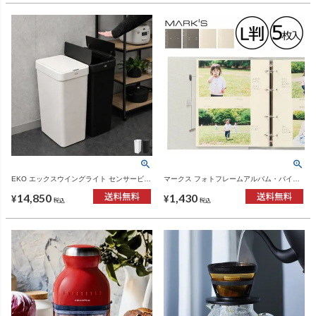
EKO エックスウイングライト センサービン
マークス フォトフレームアルバム・バイン
50L | インテリア雑貨・ゴミ箱
ダー式 ポケットリフィル ポストカードサイ
14,850
1,430
ズ・L判サイズ MARK'S | フォトフレームア
¥
¥
税込
税込
ルバム・アルバム