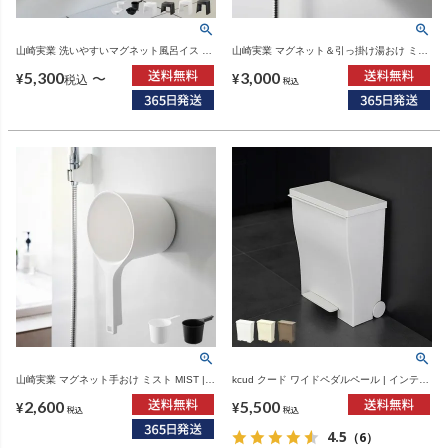
山崎実業 洗いやすいマグネット風呂イス タ
山崎実業 マグネット＆引っ掛け湯おけ ミス
ワー tower SH26 SH32 | バスグッズ・タワ
ト MIST | バスグッズ・風呂おけ
5,300
3,000
ーシリーズ
〜
¥
¥
税込
税込
山崎実業 マグネット手おけ ミスト MIST |
kcud クード ワイドペダルペール | インテリ
バスグッズ・風呂おけ
ア雑貨・ゴミ箱
2,600
5,500
¥
¥
税込
税込
4.5
（6）