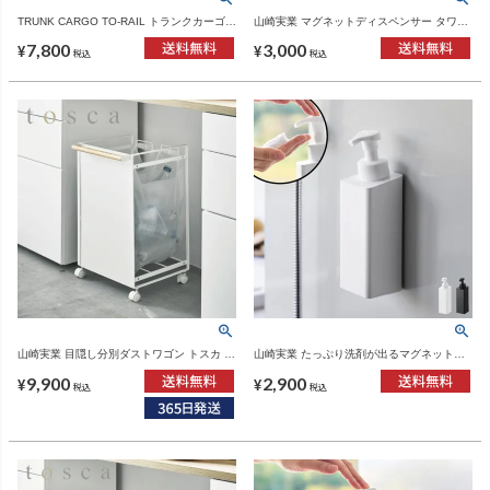
TRUNK CARGO TO-RAIL トランクカーゴ
山崎実業 マグネットディスペンサー タワー
トゥーレール | インテリア雑貨・オプション
850mL tower | バスグッズ・タワーシリーズ
7,800
3,000
パーツ
¥
¥
税込
税込
山崎実業 目隠し分別ダストワゴン トスカ 2
山崎実業 たっぷり洗剤が出るマグネットデ
分別 tosca | インテリア雑貨・トスカシリー
ィスペンサー タワー 泡タイプ tower | バス
9,900
2,900
ズ・ゴミ箱
グッズ・タワーシリーズ
¥
¥
税込
税込