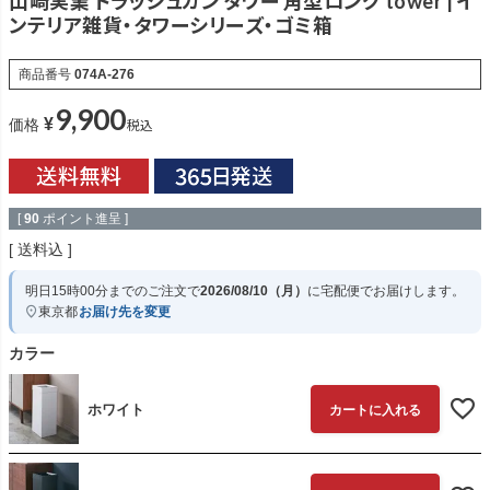
山崎実業 トラッシュカン タワー 角型ロング tower | イ
ンテリア雑貨・タワーシリーズ・ゴミ箱
商品番号
074A-276
9,900
¥
税込
価格
[
90
ポイント進呈 ]
送料込
明日
15時00分
までのご注文で
2026/08/10（月）
に
宅配便
でお届けします。
東京都
お届け先を変更
カラー
ホワイト
カートに入れる