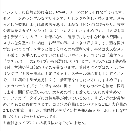
インテリアに自然と溶け込む、towerシリーズのおしゃれなゴミ箱です。
モノトーンのシンプルなデザインで、リビングを美しく整えます。ざら
っとした梨地仕上げは高級感があり、上品なリビングにぴったり。寝室
や書斎をスタイリッシュに演出したい方にもおすすめです。ゴミ袋を隠
せるデザインなので、生活感のない、清潔でおしゃれな印象の空間に。
スリムな角型のゴミ箱は、お部屋の隅にすっきり収まります。蓋を開け
ずにそのままゴミをサッと捨てられるのも便利です。本体は丈夫なスチ
ール製で、お手入れしやすいのも嬉しいポイント。ゴミ箱は「蓋付き」
「フチカバー」の2タイプからお選びいただけます。それぞれゴミ袋の取
り付け方法や開口部のサイズが異なります。蓋付きタイプはストッパー
リングでゴミ袋を簡単に固定できます。スチール製の蓋を上に置くこと
で、ゴミ箱の中身が見えにくく、清潔感を保ちたい方におすすめです。
フチカバータイプはゴミ袋を本体に掛けて、上からカバーを被せて固定
します。開口部が広いので、大きめのゴミも捨てたい方におすすめで
す。フチカバータイプには持ち手が付いているので、リビングのお掃除
のときも楽に移動できます。ゴミ箱の容量はコンパクトな14Lと大容量の
27Lをご用意しました。機能性とデザイン性を兼ね備えた、おしゃれな空
間づくりにぴったりの一台です。
※蓋付きタイプに27Lの取り扱いはございません。