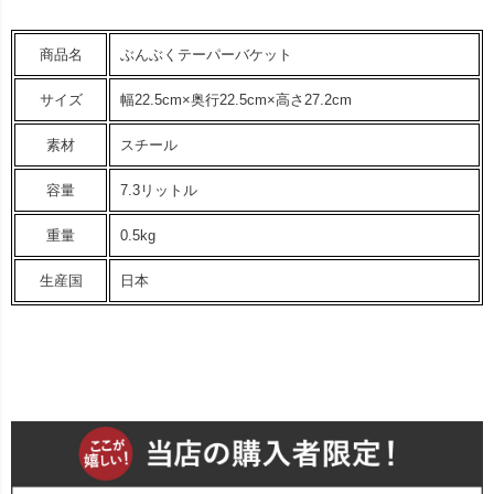
商品名
ぶんぶくテーパーバケット
サイズ
幅22.5cm×奥行22.5cm×高さ27.2cm
素材
スチール
容量
7.3リットル
重量
0.5kg
生産国
日本