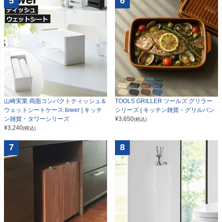
5
6
山崎実業 両面コンパクトティッシュ＆
TOOLS GRILLER ツールズ グリラー
ウェットシートケース tower | キッチ
シリーズ | キッチン雑貨・グリルパン
ン雑貨・タワーシリーズ
¥
3,650
(税込)
¥
3,240
(税込)
7
8