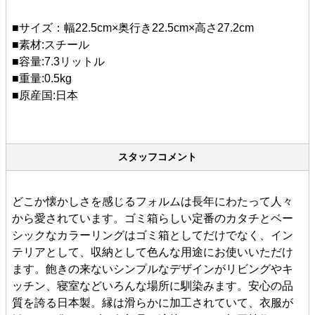
■サイズ：幅22.5cm×奥行き22.5cm×高さ27.2cm
■素材:スチール
■容量:7.3リットル
■重量:0.5kg
■原産国:日本
スタッフコメント
どこか懐かしさを感じるフォルムは長年にわたって人々
から愛されています。ゴミ箱らしい定番のカタチとベー
シックなカラーリングはゴミ箱としてだけでなく、イン
テリアとして、収納として色んな用途にお使いいただけ
ます。飽きの来ないシンプルなデザインがリビングやキ
ッチン、寝室などいろんな場所に馴染みます。安心の品
質を誇る日本製。縁は滑らかに加工されていて、衣服が