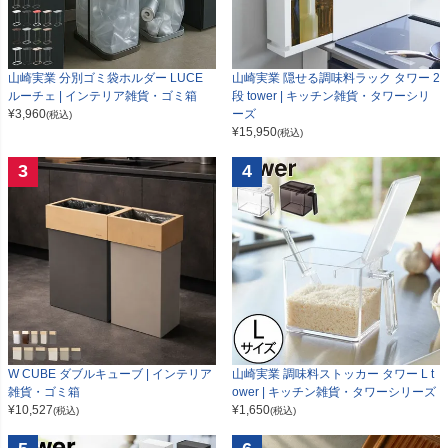
山崎実業 分別ゴミ袋ホルダー LUCE
山崎実業 隠せる調味料ラック タワー 2
ルーチェ | インテリア雑貨・ゴミ箱
段 tower | キッチン雑貨・タワーシリ
¥
3,960
ーズ
(税込)
¥
15,950
(税込)
3
4
W CUBE ダブルキューブ | インテリア
山崎実業 調味料ストッカー タワー L t
雑貨・ゴミ箱
ower | キッチン雑貨・タワーシリーズ
¥
10,527
¥
1,650
(税込)
(税込)