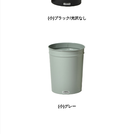
(小)ブラック/光沢なし
(小)グレー