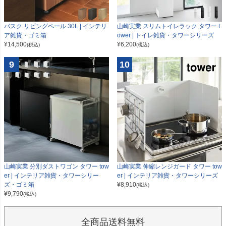
山崎実業 スリムトイレラック タワー t
バスク リビングペール 30L | インテリ
ower | トイレ雑貨・タワーシリーズ
ア雑貨・ゴミ箱
¥
6,200
¥
14,500
(税込)
(税込)
9
10
山崎実業 分別ダストワゴン タワー tow
山崎実業 伸縮レンジガード タワー tow
er | インテリア雑貨・タワーシリー
er | インテリア雑貨・タワーシリーズ
ズ・ゴミ箱
¥
8,910
(税込)
¥
9,790
(税込)
全商品送料無料