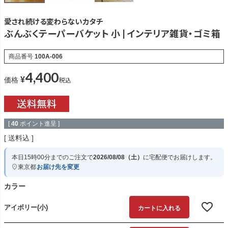
愛され続ける変わらないカタチ
ぶんぶくテーパーバケット 小 | インテリア雑貨・ゴミ箱
商品番号
100A-006
4,400
¥
税込
価格
[
40
ポイント進呈 ]
送料込
本日
15時00分
までのご注文で
2026/08/08（土）
に
宅配便
でお届けします。
東京都
お届け先を変更
カラー
アイボリー(小)
カートに入れる