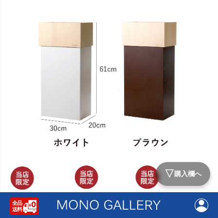
▽
購入欄へ