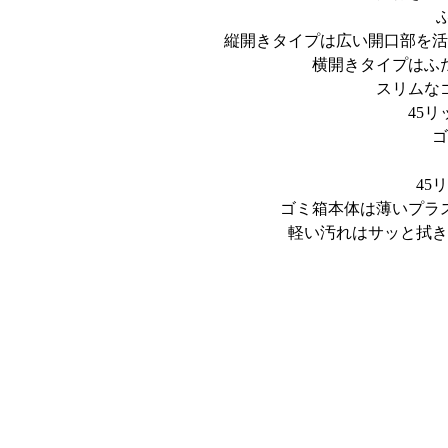
縦開きタイプは広い開口部を活
横開きタイプはふ
スリムな
45
ゴ
45
ゴミ箱本体は薄いプラ
軽い汚れはサッと拭き