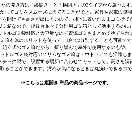
ふたの開き方は「縦開き」と「横開き」の2タイプから選べます
かしてゴミをスムーズに捨てることができ、家具や家電の隙間
たを開けても高さが出にくいので、棚下に置いたままゴミ捨て
ゴミ箱なので、複数台並べて分別用ゴミ箱として活用するのに
リットルゴミ袋対応と大容量なので資源ゴミもまとめて捨てられ
ミ箱本体のスリットを使って、1台で2分別することも可能で
組立式のゴミ箱だから、折り畳んで屋外で使用するのも◎。
リットルゴミ袋対応のスリムなゴミ箱はアウトドアでも活躍し
スチック製で、設置する場所に合わせてカットして、高さを調
取ることができます。汚れが気になるときは丸洗いできるので
※こちらは縦開き 単品の商品ぺージです。