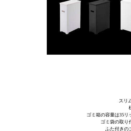
スリ
ゴミ箱の容量は35
ゴミ袋の取り
ふた付きの