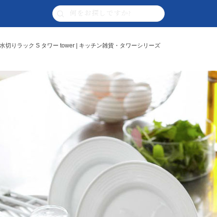
切りラック S タワー tower | キッチン雑貨・タワーシリーズ