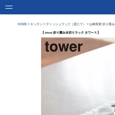
HOME
キッチン
ディッシュラック（皿たて）
山崎実業 折り畳み水
【 tower 折り畳み水切りラック タワー S 】