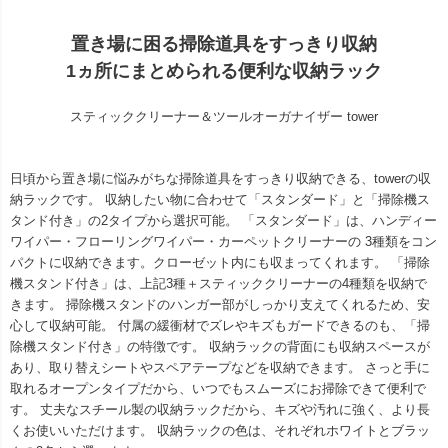
置き場に困る掃除道具をすっきり収納
1ヵ所にまとめられる便利な収納ラック
スティッククリーナー＆ツールオーガナイザー tower
日頃から置き場に悩みがちな掃除道具をすっきり収納できる、towerの収
納ラックです。 収納したい物に合わせて「スタンダード」と「掃除機ス
タンド付き」の2タイプから選択可能。 「スタンダード」は、ハンディー
ワイパー・フローリングワイパー・カーペットクリーナーの 3種類をコン
パクトに収納できます。クローゼット内にも収まってくれます。 「掃除
機スタンド付き」は、上記3種＋スティッククリーナーの4種類を収納で
きます。 掃除機スタンドのハンガー部がしっかり支えてくれるため、安
心して収納可能。 付属の緩衝材でズレやキズもガードできるのも、「掃
除機スタンド付き」の特徴です。 収納ラックの背面にも収納スペースが
あり、取り替えシートやスペアテープなどを収納できます。 さっと手に
取れるオープンタイプだから、いつでもスムーズにお掃除できて便利で
す。 丈夫なスチール製の収納ラックだから、キズや汚れに強く、より長
くお使いいただけます。 収納ラックの色は、それぞれホワイトとブラッ