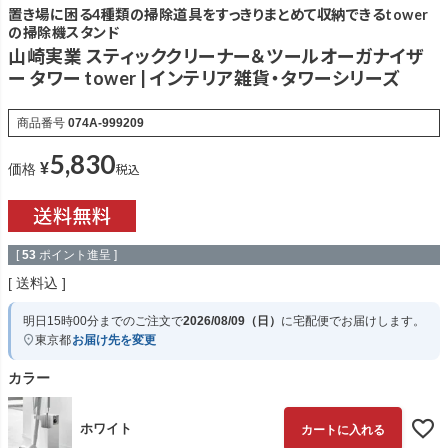
置き場に困る4種類の掃除道具をすっきりまとめて収納できるtower
の掃除機スタンド
山崎実業 スティッククリーナー＆ツールオーガナイザ
ー タワー tower | インテリア雑貨・タワーシリーズ
商品番号
074A-999209
5,830
¥
税込
価格
[
53
ポイント進呈 ]
送料込
明日
15時00分
までのご注文で
2026/08/09（日）
に
宅配便
でお届けします。
東京都
お届け先を変更
カラー
ホワイト
カートに入れる