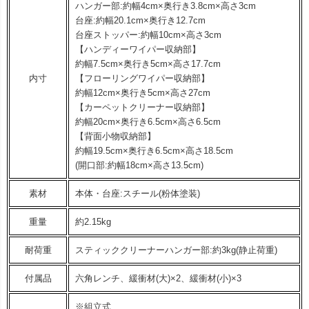
ハンガー部:約幅4cm×奥行き3.8cm×高さ3cm
台座:約幅20.1cm×奥行き12.7cm
台座ストッパー:約幅10cm×高さ3cm
【ハンディーワイパー収納部】
約幅7.5cm×奥行き5cm×高さ17.7cm
内寸
【フローリングワイパー収納部】
約幅12cm×奥行き5cm×高さ27cm
【カーペットクリーナー収納部】
約幅20cm×奥行き6.5cm×高さ6.5cm
【背面小物収納部】
約幅19.5cm×奥行き6.5cm×高さ18.5cm
(開口部:約幅18cm×高さ13.5cm)
素材
本体・台座:スチール(粉体塗装)
重量
約2.15kg
耐荷重
スティッククリーナーハンガー部:約3kg(静止荷重)
付属品
六角レンチ、緩衝材(大)×2、緩衝材(小)×3
※組立式