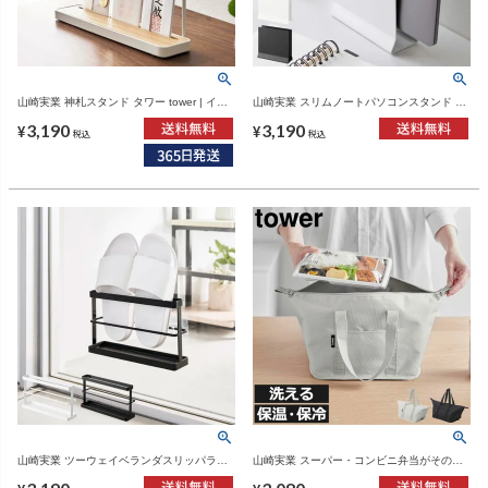
山崎実業 神札スタンド タワー tower | イン
山崎実業 スリムノートパソコンスタンド タ
テリア雑貨・タワーシリーズ
ワー tower | インテリア雑貨・タワーシリー
3,190
3,190
ズ
¥
¥
税込
税込
山崎実業 ツーウェイベランダスリッパラッ
山崎実業 スーパー・コンビニ弁当がそのま
ク トレー付き タワー tower | 収納・タワー
ま入る洗えるお弁当バッグ | インテリア雑
シリーズ
貨・タワーシリーズ