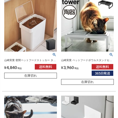
山崎実業 密閉ペットフードストッカー タワ
山崎実業 ペットフードボウルスタンドセッ
ー 6.5kg 計量カップ付 tower | インテリア雑
ト タワー トール tower | インテリア雑貨・
4,840
3,960
貨・タワーシリーズ
タワーシリーズ
¥
¥
税込
税込
在庫切れ
在庫切れ