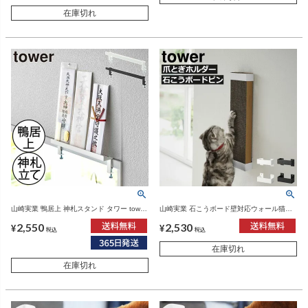
在庫切れ
山崎実業 鴨居上 神札スタンド タワー tower
山崎実業 石こうボード壁対応ウォール猫用
| インテリア雑貨・タワーシリーズ
爪とぎホルダー タワー tower | インテリア雑
2,550
2,530
貨・タワーシリーズ
¥
¥
税込
税込
在庫切れ
在庫切れ