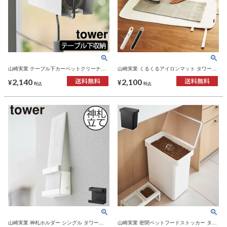
山崎実業 テーブル下カーペットクリーナー
山崎実業 くるくるアイロンマット タワー
ホルダー タワー tower | インテリア雑貨・タ
tower | インテリア雑貨・タワーシリーズ
2,140
2,100
ワーシリーズ
¥
¥
税込
税込
山崎実業 神札ホルダー シングル タワー
山崎実業 密閉ペットフードストッカー タワ