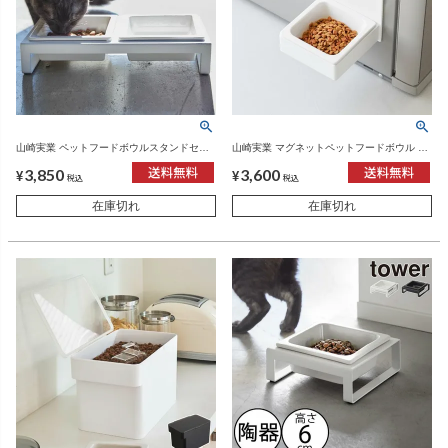
山崎実業 ペットフードボウルスタンドセッ
山崎実業 マグネットペットフードボウル タ
ト タワー tower | インテリア雑貨・タワーシ
ワー tower | インテリア雑貨・タワーシリー
3,850
3,600
リーズ
ズ
¥
¥
税込
税込
在庫切れ
在庫切れ