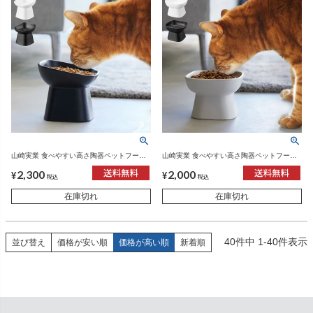
山崎実業 食べやすい高さ陶器ペットフード
山崎実業 食べやすい高さ陶器ペットフード
ボウル タワー 斜めトール tower | インテリ
ボウル タワー tower | インテリア雑貨・タワ
2,300
2,000
ア雑貨・タワーシリーズ
ーシリーズ
¥
¥
税込
税込
在庫切れ
在庫切れ
40
件中
1
-
40
件表示
並び替え
価格が安い順
価格が高い順
新着順