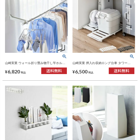
山崎実業 ウォール折り畳み物干し竿ホルダ
山崎実業 押入れ収納ロング台車 タワー
ー タワー 2個組 石こうボード壁対応 tower |
tower | インテリア雑貨・タワーシリーズ
6,820
6,500
バスグッズ・タワーシリーズ
¥
¥
税込
税込