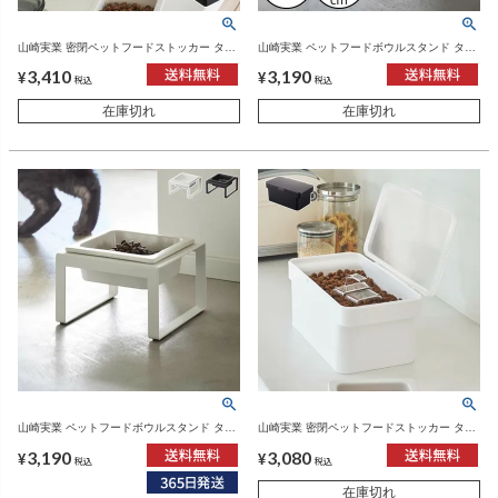
山崎実業 密閉ペットフードストッカー タワ
山崎実業 ペットフードボウルスタンド タワ
ー 3.5kg 計量カップ付 tower | インテリア雑
ー tower | インテリア雑貨・タワーシリーズ
3,410
3,190
貨・タワーシリーズ
¥
¥
税込
税込
在庫切れ
在庫切れ
山崎実業 ペットフードボウルスタンド タワ
山崎実業 密閉ペットフードストッカー タワ
ー トール tower | インテリア雑貨・タワーシ
ー 1.5kg 計量カップ付 tower | インテリア雑
3,190
3,080
リーズ
貨・タワーシリーズ
¥
¥
税込
税込
在庫切れ