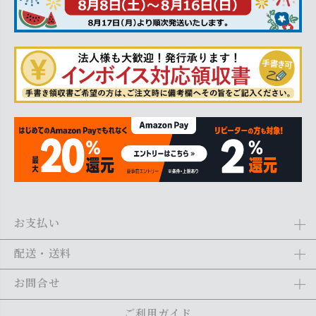
お支払い
Amazon Pay、クレジットカード、代金引換、あと払い(ペイディ)、銀
配送・送料
行振込がご利用になれます。詳しくは
ご利用ガイド
をご利用くださ
い。
全商品送料無料
(北海道・沖縄・離島を除く)
お問合せ
ご注文の翌日から1～2日営業日以内に発送いたします。ご注文の混雑
状況によって、多少前後する場合がございます。詳しくは
ご利用ガイ
メール：
shopping@monogallery.jp
ご利用ガイド