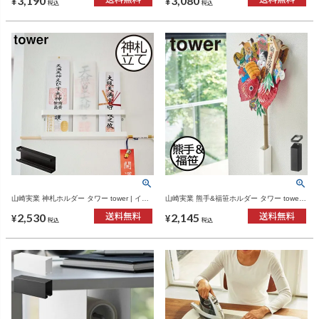
3,190
3,080
¥
¥
税込
税込
山崎実業 神札ホルダー タワー tower | イン
山崎実業 熊手&福笹ホルダー タワー tower |
テリア雑貨・タワーシリーズ
インテリア雑貨・タワーシリーズ
2,530
2,145
¥
¥
税込
税込