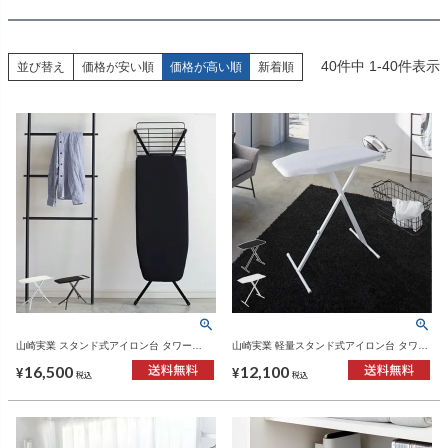
40
件中
1
-
40
件表示
並び替え
価格が安い順
価格が高い順
新着順
山崎実業 スタンド式アイロン台 タワー
山崎実業 軽量スタンド式アイロン台 タワー
tower | インテリア雑貨・タワーシリーズ
tower | アイロン台・タワーシリーズ
16,500
12,100
¥
¥
税込
税込