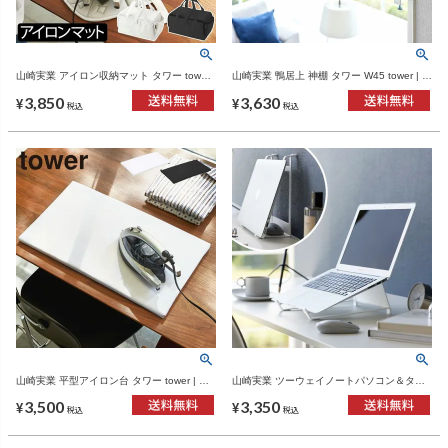
山崎実業 アイロン収納マット タワー tower |
山崎実業 鴨居上 神棚 タワー W45 tower | イ
インテリア雑貨・タワーシリーズ
ンテリア雑貨・タワーシリーズ
3,850
3,630
¥
¥
税込
税込
山崎実業 平型アイロン台 タワー tower | イ
山崎実業 ツーウェイノートパソコン＆タブ
ンテリア雑貨・タワーシリーズ
レットスタンド タワー tower | ノートパソコ
3,500
3,350
ンスタンド・タワーシリーズ
¥
¥
税込
税込