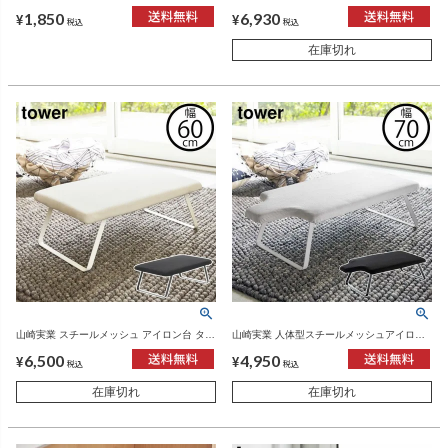
tower | インテリア雑貨・タワーシリーズ
ー 12kg 計量カップ付 tower | インテリア雑
1,850
6,930
貨・タワーシリーズ
¥
¥
税込
税込
在庫切れ
山崎実業 スチールメッシュ アイロン台 タワ
山崎実業 人体型スチールメッシュアイロン
ー tower | インテリア雑貨・タワーシリーズ
台 タワー tower | インテリア雑貨・タワーシ
6,500
4,950
リーズ
¥
¥
税込
税込
在庫切れ
在庫切れ