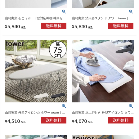
山崎実業 石こうボード壁対応神棚 神具セッ
山崎実業 消火器スタンド タワー tower | イ
ト タワー tower | インテリア雑貨・タワーシ
ンテリア雑貨・タワーシリーズ
5,940
5,830
リーズ
¥
¥
税込
税込
山崎実業 舟型アイロン台 タワー tower | イ
山崎実業 卓上脚付き 舟型アイロン台 タワー
ンテリア雑貨・タワーシリーズ
tower | インテリア雑貨・タワーシリーズ
4,510
4,070
¥
¥
税込
税込