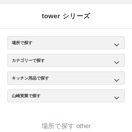
tower シリーズ
場所で探す
キッチン
サニタリー
リビング
エントランス
other
カテゴリーで探す
キッチン用品
お風呂・トイレ用品
収納用品
インテリア雑貨
other
キッチン用品で探す
キッチン収納
シンク周り
コンロ周り
マグネット収納
食器・調理器具収納
調味料収納
シンク・戸棚下
other
山崎実業で探す
tower | タワーシリーズ
tosca | トスカシリーズ
RIN | リンシリーズ
場所で探す other