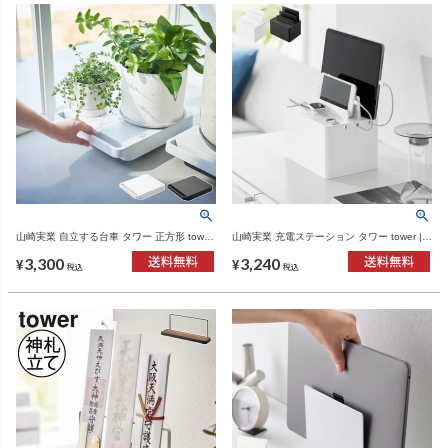
山崎実業 自立する台車 タワー 正方形 tower
山崎実業 充電ステーション タワー tower |
| インテリア雑貨・タワーシリーズ
インテリア雑貨・タワーシリーズ
3,300
3,240
¥
¥
税込
税込