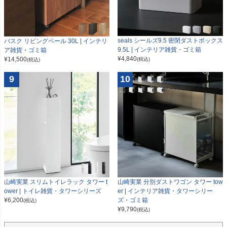
seals シールズ9.5 密閉ダストボックス
バスク リビングペール 30L | インテリ
9.5L | インテリア雑貨・ゴミ箱
ア雑貨・ゴミ箱
¥
4,840
¥
14,500
(税込)
(税込)
9
10
山崎実業 スリムトイレラック タワー t
山崎実業 分別ダストワゴン タワー tow
ower | トイレ雑貨・タワーシリーズ
er | インテリア雑貨・タワーシリー
¥
6,200
ズ・ゴミ箱
(税込)
¥
9,790
(税込)