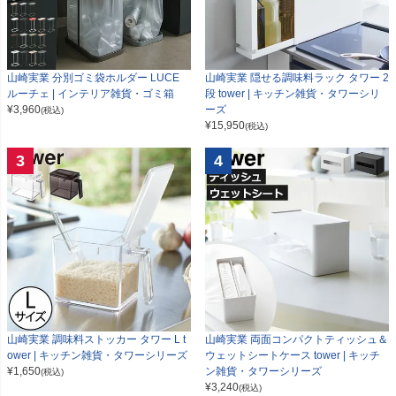
山崎実業 分別ゴミ袋ホルダー LUCE
山崎実業 隠せる調味料ラック タワー 2
ルーチェ | インテリア雑貨・ゴミ箱
段 tower | キッチン雑貨・タワーシリ
¥
3,960
ーズ
(税込)
¥
15,950
(税込)
3
4
山崎実業 調味料ストッカー タワー L t
山崎実業 両面コンパクトティッシュ＆
ower | キッチン雑貨・タワーシリーズ
ウェットシートケース tower | キッチ
¥
1,650
ン雑貨・タワーシリーズ
(税込)
¥
3,240
(税込)