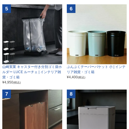
5
6
山崎実業 キャスター付き分別ゴミ袋ホ
ぶんぶくテーパーバケット 小 | インテ
ルダー LUCE ルーチェ | インテリア雑
リア雑貨・ゴミ箱
貨・ゴミ箱
¥
4,400
(税込)
¥
4,950
(税込)
7
8